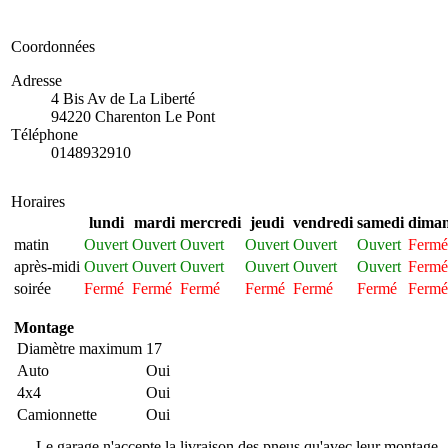
Coordonnées
Adresse
4 Bis Av de La Liberté
94220 Charenton Le Pont
Téléphone
0148932910
Horaires
lundi
mardi
mercredi
jeudi
vendredi
samedi
dima
matin
Ouvert
Ouvert
Ouvert
Ouvert
Ouvert
Ouvert
Fermé
après-midi
Ouvert
Ouvert
Ouvert
Ouvert
Ouvert
Ouvert
Fermé
soirée
Fermé
Fermé
Fermé
Fermé
Fermé
Fermé
Fermé
Montage
Diamètre maximum
17
Auto
Oui
4x4
Oui
Camionnette
Oui
Le garage n'accepte la livraison des pneus qu'avec leur montage.