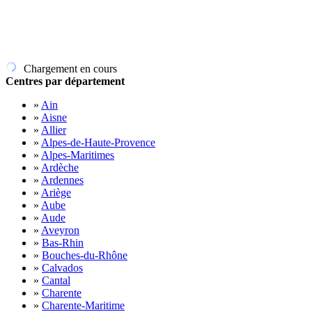
Chargement en cours
Centres par département
»
Ain
»
Aisne
»
Allier
»
Alpes-de-Haute-Provence
»
Alpes-Maritimes
»
Ardèche
»
Ardennes
»
Ariège
»
Aube
»
Aude
»
Aveyron
»
Bas-Rhin
»
Bouches-du-Rhône
»
Calvados
»
Cantal
»
Charente
»
Charente-Maritime