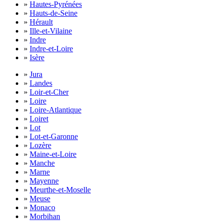
»
Hautes-Pyrénées
»
Hauts-de-Seine
»
Hérault
»
Ille-et-Vilaine
»
Indre
»
Indre-et-Loire
»
Isère
»
Jura
»
Landes
»
Loir-et-Cher
»
Loire
»
Loire-Atlantique
»
Loiret
»
Lot
»
Lot-et-Garonne
»
Lozère
»
Maine-et-Loire
»
Manche
»
Marne
»
Mayenne
»
Meurthe-et-Moselle
»
Meuse
»
Monaco
»
Morbihan