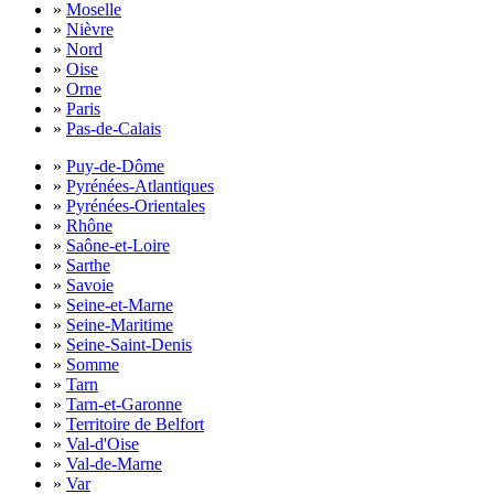
»
Moselle
»
Nièvre
»
Nord
»
Oise
»
Orne
»
Paris
»
Pas-de-Calais
»
Puy-de-Dôme
»
Pyrénées-Atlantiques
»
Pyrénées-Orientales
»
Rhône
»
Saône-et-Loire
»
Sarthe
»
Savoie
»
Seine-et-Marne
»
Seine-Maritime
»
Seine-Saint-Denis
»
Somme
»
Tarn
»
Tarn-et-Garonne
»
Territoire de Belfort
»
Val-d'Oise
»
Val-de-Marne
»
Var