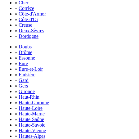
»
Cher
»
Corrèze
»
Côte-d'Armor
»
Côte-d'Or
»
Creuse
»
Deux-Sèvres
»
Dordogne
»
Doubs
»
Drôme
»
Essonne
»
Eure
»
Eure-et-Loir
»
Finistère
»
Gard
»
Gers
»
Gironde
»
Haut-Rhin
»
Haute-Garonne
»
Haute-Loire
»
Haute-Marne
»
Haute-Saône
»
Haute-Savoie
»
Haute-Vienne
»
Hautes-Alpes