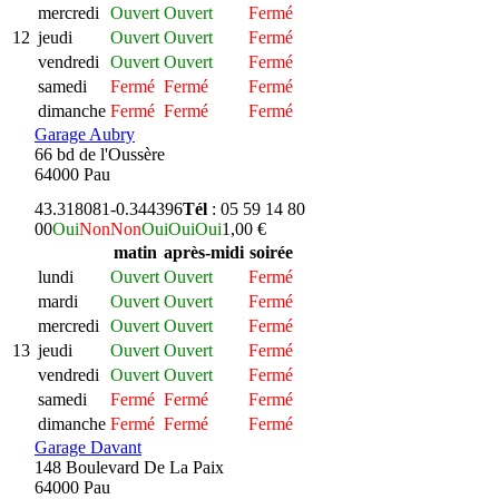
mercredi
Ouvert
Ouvert
Fermé
12
jeudi
Ouvert
Ouvert
Fermé
vendredi
Ouvert
Ouvert
Fermé
samedi
Fermé
Fermé
Fermé
dimanche
Fermé
Fermé
Fermé
Garage Aubry
66 bd de l'Oussère
64000 Pau
43.318081
-0.344396
Tél
: 05 59 14 80
00
Oui
Non
Non
Oui
Oui
Oui
1,00 €
matin
après-midi
soirée
lundi
Ouvert
Ouvert
Fermé
mardi
Ouvert
Ouvert
Fermé
mercredi
Ouvert
Ouvert
Fermé
13
jeudi
Ouvert
Ouvert
Fermé
vendredi
Ouvert
Ouvert
Fermé
samedi
Fermé
Fermé
Fermé
dimanche
Fermé
Fermé
Fermé
Garage Davant
148 Boulevard De La Paix
64000 Pau