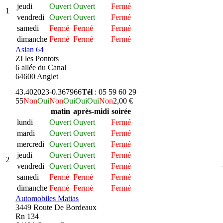
jeudi
Ouvert
Ouvert
Fermé
1
vendredi
Ouvert
Ouvert
Fermé
samedi
Fermé
Fermé
Fermé
dimanche
Fermé
Fermé
Fermé
Asian 64
ZI les Pontots
6 allée du Canal
64600 Anglet
43.402023
-0.367966
Tél
: 05 59 60 29
55
Non
Oui
Non
Oui
Oui
Oui
Non
2,00 €
matin
après-midi
soirée
lundi
Ouvert
Ouvert
Fermé
mardi
Ouvert
Ouvert
Fermé
mercredi
Ouvert
Ouvert
Fermé
jeudi
Ouvert
Ouvert
Fermé
2
vendredi
Ouvert
Ouvert
Fermé
samedi
Fermé
Fermé
Fermé
dimanche
Fermé
Fermé
Fermé
Automobiles Matias
3449 Route De Bordeaux
Rn 134