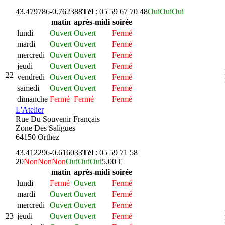
43.479786
-0.762388
Tél
: 05 59 67 70 48
Oui
Oui
Oui
matin
après-midi
soirée
lundi
Ouvert
Ouvert
Fermé
mardi
Ouvert
Ouvert
Fermé
mercredi
Ouvert
Ouvert
Fermé
jeudi
Ouvert
Ouvert
Fermé
22
vendredi
Ouvert
Ouvert
Fermé
samedi
Ouvert
Ouvert
Fermé
dimanche
Fermé
Fermé
Fermé
L'Atelier
Rue Du Souvenir Français
Zone Des Saligues
64150 Orthez
43.412296
-0.616033
Tél
: 05 59 71 58
20
Non
Non
Non
Oui
Oui
Oui
5,00 €
matin
après-midi
soirée
lundi
Fermé
Ouvert
Fermé
mardi
Ouvert
Ouvert
Fermé
mercredi
Ouvert
Ouvert
Fermé
23
jeudi
Ouvert
Ouvert
Fermé