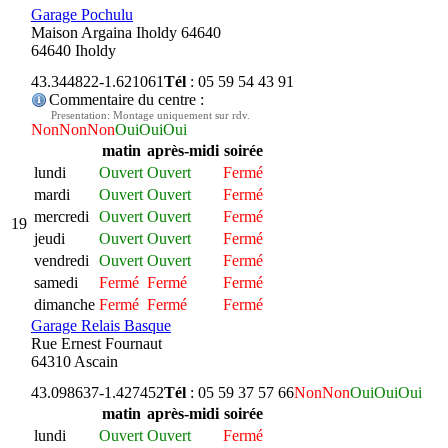
Garage Pochulu
Maison Argaina Iholdy 64640
64640 Iholdy
43.344822
-1.621061
Tél
: 05 59 54 43 91
Commentaire du centre :
Presentation: Montage uniquement sur rdv.
Non
Non
Non
Oui
Oui
Oui
matin
après-midi
soirée
lundi
Ouvert
Ouvert
Fermé
mardi
Ouvert
Ouvert
Fermé
mercredi
Ouvert
Ouvert
Fermé
19
jeudi
Ouvert
Ouvert
Fermé
vendredi
Ouvert
Ouvert
Fermé
samedi
Fermé
Fermé
Fermé
dimanche
Fermé
Fermé
Fermé
Garage Relais Basque
Rue Ernest Fournaut
64310 Ascain
43.098637
-1.427452
Tél
: 05 59 37 57 66
Non
Non
Oui
Oui
Oui
matin
après-midi
soirée
lundi
Ouvert
Ouvert
Fermé