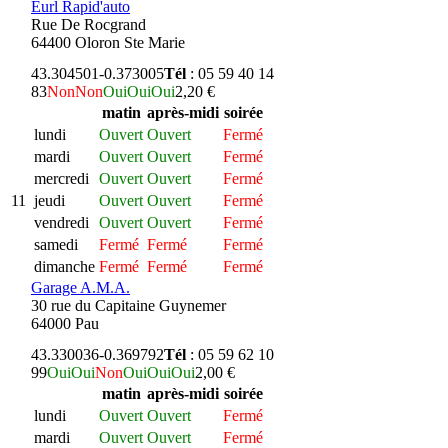
Eurl Rapid'auto
Rue De Rocgrand
64400 Oloron Ste Marie
43.304501
-0.373005
Tél
: 05 59 40 14
83
Non
Non
Oui
Oui
Oui
2,20 €
matin
après-midi
soirée
lundi
Ouvert
Ouvert
Fermé
mardi
Ouvert
Ouvert
Fermé
mercredi
Ouvert
Ouvert
Fermé
11
jeudi
Ouvert
Ouvert
Fermé
vendredi
Ouvert
Ouvert
Fermé
samedi
Fermé
Fermé
Fermé
dimanche
Fermé
Fermé
Fermé
Garage A.M.A.
30 rue du Capitaine Guynemer
64000 Pau
43.330036
-0.369792
Tél
: 05 59 62 10
99
Oui
Oui
Non
Oui
Oui
Oui
2,00 €
matin
après-midi
soirée
lundi
Ouvert
Ouvert
Fermé
mardi
Ouvert
Ouvert
Fermé