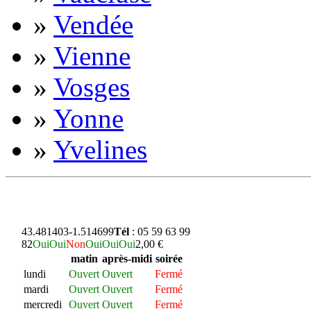
»
Vendée
»
Vienne
»
Vosges
»
Yonne
»
Yvelines
43.481403
-1.514699
Tél
: 05 59 63 99
82
Oui
Oui
Non
Oui
Oui
Oui
2,00 €
matin
après-midi
soirée
lundi
Ouvert
Ouvert
Fermé
mardi
Ouvert
Ouvert
Fermé
mercredi
Ouvert
Ouvert
Fermé