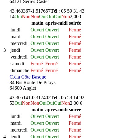
64121 Serres-Castet
43.463367
-1.517657
Tél
: 05 59 31 43
14
Oui
Non
Non
Oui
Oui
Oui
Non
2,00 €
matin
après-midi
soirée
lundi
Ouvert
Ouvert
Fermé
mardi
Ouvert
Ouvert
Fermé
mercredi
Ouvert
Ouvert
Fermé
3
jeudi
Ouvert
Ouvert
Fermé
vendredi
Ouvert
Ouvert
Fermé
samedi
Fermé
Fermé
Fermé
dimanche
Fermé
Fermé
Fermé
C.d.a Côte Basque
34 Bis Route De Pitoys
64600 Anglet
43.305141
-0.317402
Tél
: 05 59 14 92
53
Oui
Non
Non
Oui
Oui
Oui
Non
2,00 €
matin
après-midi
soirée
lundi
Ouvert
Ouvert
Fermé
mardi
Ouvert
Ouvert
Fermé
mercredi
Ouvert
Ouvert
Fermé
4
jeudi
Ouvert
Ouvert
Fermé