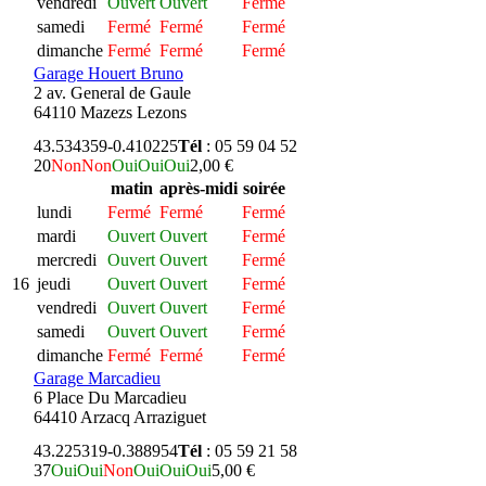
vendredi
Ouvert
Ouvert
Fermé
samedi
Fermé
Fermé
Fermé
dimanche
Fermé
Fermé
Fermé
Garage Houert Bruno
2 av. General de Gaule
64110 Mazezs Lezons
43.534359
-0.410225
Tél
: 05 59 04 52
20
Non
Non
Oui
Oui
Oui
2,00 €
matin
après-midi
soirée
lundi
Fermé
Fermé
Fermé
mardi
Ouvert
Ouvert
Fermé
mercredi
Ouvert
Ouvert
Fermé
16
jeudi
Ouvert
Ouvert
Fermé
vendredi
Ouvert
Ouvert
Fermé
samedi
Ouvert
Ouvert
Fermé
dimanche
Fermé
Fermé
Fermé
Garage Marcadieu
6 Place Du Marcadieu
64410 Arzacq Arraziguet
43.225319
-0.388954
Tél
: 05 59 21 58
37
Oui
Oui
Non
Oui
Oui
Oui
5,00 €