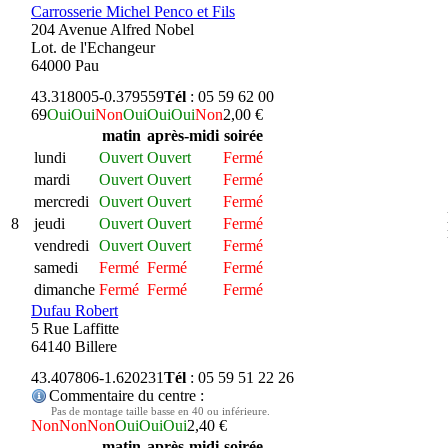
Carrosserie Michel Penco et Fils
204 Avenue Alfred Nobel
Lot. de l'Echangeur
64000 Pau
43.318005
-0.379559
Tél
: 05 59 62 00
69
Oui
Oui
Non
Oui
Oui
Oui
Non
2,00 €
matin
après-midi
soirée
lundi
Ouvert
Ouvert
Fermé
mardi
Ouvert
Ouvert
Fermé
mercredi
Ouvert
Ouvert
Fermé
8
jeudi
Ouvert
Ouvert
Fermé
vendredi
Ouvert
Ouvert
Fermé
samedi
Fermé
Fermé
Fermé
dimanche
Fermé
Fermé
Fermé
Dufau Robert
5 Rue Laffitte
64140 Billere
43.407806
-1.620231
Tél
: 05 59 51 22 26
Commentaire du centre :
Pas de montage taille basse en 40 ou inférieure.
Non
Non
Non
Oui
Oui
Oui
2,40 €
matin
après-midi
soirée