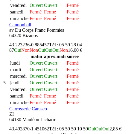
vendredi
Ouvert
Ouvert
Fermé
samedi
Fermé
Fermé
Fermé
dimanche
Fermé
Fermé
Fermé
Cannonball
av Du Corps Franc Pommies
64320 Bizanos
43.223236
-0.885457
Tél
: 05 59 28 04
87
Oui
Non
Non
Oui
Oui
Oui
Non
16,00 €
matin
après-midi
soirée
lundi
Ouvert
Ouvert
Fermé
mardi
Ouvert
Ouvert
Fermé
mercredi
Ouvert
Ouvert
Fermé
5
jeudi
Ouvert
Ouvert
Fermé
vendredi
Ouvert
Ouvert
Fermé
samedi
Fermé
Fermé
Fermé
dimanche
Fermé
Fermé
Fermé
Carrosserie Carasco
ZI
64130 Mauléon Licharre
43.492870
-1.451062
Tél
: 05 59 50 10 59
Oui
Oui
Oui
2,85 €