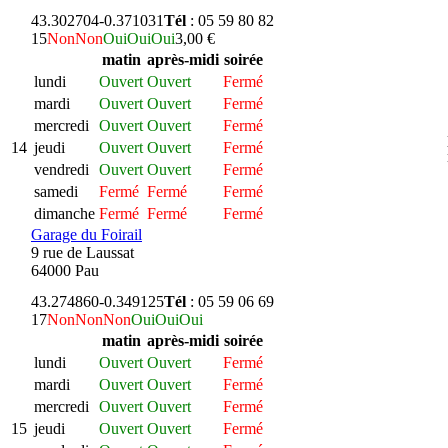
43.302704
-0.371031
Tél
: 05 59 80 82
15
Non
Non
Oui
Oui
Oui
3,00 €
matin
après-midi
soirée
lundi
Ouvert
Ouvert
Fermé
mardi
Ouvert
Ouvert
Fermé
mercredi
Ouvert
Ouvert
Fermé
14
jeudi
Ouvert
Ouvert
Fermé
vendredi
Ouvert
Ouvert
Fermé
samedi
Fermé
Fermé
Fermé
dimanche
Fermé
Fermé
Fermé
Garage du Foirail
9 rue de Laussat
64000 Pau
43.274860
-0.349125
Tél
: 05 59 06 69
17
Non
Non
Non
Oui
Oui
Oui
matin
après-midi
soirée
lundi
Ouvert
Ouvert
Fermé
mardi
Ouvert
Ouvert
Fermé
mercredi
Ouvert
Ouvert
Fermé
15
jeudi
Ouvert
Ouvert
Fermé