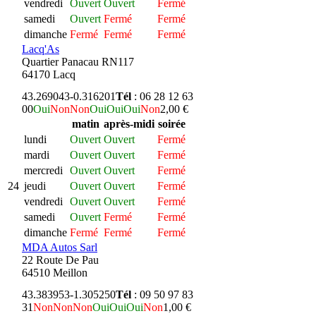
vendredi
Ouvert
Ouvert
Fermé
samedi
Ouvert
Fermé
Fermé
dimanche
Fermé
Fermé
Fermé
Lacq'As
Quartier Panacau RN117
64170 Lacq
43.269043
-0.316201
Tél
: 06 28 12 63
00
Oui
Non
Non
Oui
Oui
Oui
Non
2,00 €
matin
après-midi
soirée
lundi
Ouvert
Ouvert
Fermé
mardi
Ouvert
Ouvert
Fermé
mercredi
Ouvert
Ouvert
Fermé
24
jeudi
Ouvert
Ouvert
Fermé
vendredi
Ouvert
Ouvert
Fermé
samedi
Ouvert
Fermé
Fermé
dimanche
Fermé
Fermé
Fermé
MDA Autos Sarl
22 Route De Pau
64510 Meillon
43.383953
-1.305250
Tél
: 09 50 97 83
31
Non
Non
Non
Oui
Oui
Oui
Non
1,00 €