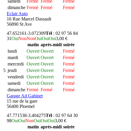
samedi
Fermé
Fermé
Fermé
dimanche
Fermé
Fermé
Fermé
Eclair Auto
16 Rue Marcel Dassault
56890 St Ave
47.652161
-3.072309
Tél
: 02 97 56 84
31
Oui
Non
Non
Oui
Oui
Oui
3,00 €
matin
après-midi
soirée
lundi
Ouvert
Ouvert
Fermé
mardi
Ouvert
Ouvert
Fermé
mercredi
Ouvert
Ouvert
Fermé
5
jeudi
Ouvert
Ouvert
Fermé
vendredi
Ouvert
Ouvert
Fermé
samedi
Ouvert
Ouvert
Fermé
dimanche
Fermé
Fermé
Fermé
Garage Ad Gahinet
15 rue de la gare
56400 Ploemel
47.771538
-3.404275
Tél
: 02 97 64 30
98
Oui
Oui
Non
Oui
Oui
Oui
3,00 €
matin
après-midi
soirée