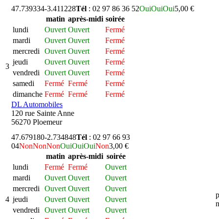
47.739334
-3.411228
Tél
: 02 97 86 36 52
Oui
Oui
Oui
5,00 €
matin
après-midi
soirée
lundi
Ouvert
Ouvert
Fermé
mardi
Ouvert
Ouvert
Fermé
mercredi
Ouvert
Ouvert
Fermé
jeudi
Ouvert
Ouvert
Fermé
3
vendredi
Ouvert
Ouvert
Fermé
samedi
Fermé
Fermé
Fermé
dimanche
Fermé
Fermé
Fermé
DL Automobiles
120 rue Sainte Anne
56270 Ploemeur
47.679180
-2.734848
Tél
: 02 97 66 93
04
Non
Non
Non
Oui
Oui
Oui
Non
3,00 €
matin
après-midi
soirée
lundi
Fermé
Fermé
Ouvert
mardi
Ouvert
Ouvert
Ouvert
mercredi
Ouvert
Ouvert
Ouvert
p
4
jeudi
Ouvert
Ouvert
Ouvert
n
vendredi
Ouvert
Ouvert
Ouvert