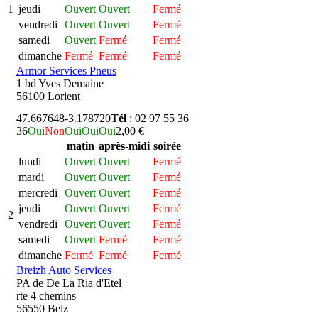
1
jeudi
Ouvert
Ouvert
Fermé
vendredi
Ouvert
Ouvert
Fermé
samedi
Ouvert
Fermé
Fermé
dimanche
Fermé
Fermé
Fermé
Armor Services Pneus
1 bd Yves Demaine
56100 Lorient
47.667648
-3.178720
Tél
: 02 97 55 36
36
Oui
Non
Oui
Oui
Oui
2,00 €
matin
après-midi
soirée
lundi
Ouvert
Ouvert
Fermé
mardi
Ouvert
Ouvert
Fermé
mercredi
Ouvert
Ouvert
Fermé
jeudi
Ouvert
Ouvert
Fermé
2
vendredi
Ouvert
Ouvert
Fermé
samedi
Ouvert
Fermé
Fermé
dimanche
Fermé
Fermé
Fermé
Breizh Auto Services
PA de De La Ria d'Etel
rte 4 chemins
56550 Belz