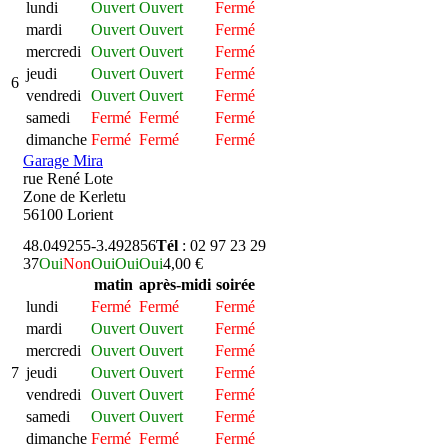
lundi
Ouvert
Ouvert
Fermé
mardi
Ouvert
Ouvert
Fermé
mercredi
Ouvert
Ouvert
Fermé
jeudi
Ouvert
Ouvert
Fermé
6
vendredi
Ouvert
Ouvert
Fermé
samedi
Fermé
Fermé
Fermé
dimanche
Fermé
Fermé
Fermé
Garage Mira
rue René Lote
Zone de Kerletu
56100 Lorient
48.049255
-3.492856
Tél
: 02 97 23 29
37
Oui
Non
Oui
Oui
Oui
4,00 €
matin
après-midi
soirée
lundi
Fermé
Fermé
Fermé
mardi
Ouvert
Ouvert
Fermé
mercredi
Ouvert
Ouvert
Fermé
7
jeudi
Ouvert
Ouvert
Fermé
vendredi
Ouvert
Ouvert
Fermé
samedi
Ouvert
Ouvert
Fermé
dimanche
Fermé
Fermé
Fermé