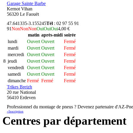
Garage Sainte Barbe
Kernot Vihan
56320 Le Faouët
47.641335
-3.155245
Tél
: 02 97 55 91
91
Non
Non
Non
Oui
Oui
Oui
4,00 €
matin
après-midi
soirée
lundi
Ouvert
Ouvert
Fermé
mardi
Ouvert
Ouvert
Fermé
mercredi
Ouvert
Ouvert
Fermé
8
jeudi
Ouvert
Ouvert
Fermé
vendredi
Ouvert
Ouvert
Fermé
samedi
Ouvert
Ouvert
Fermé
dimanche
Fermé
Fermé
Fermé
Trikes Breizh
20 rue National
56410 Erdeven
Professionnel du montage de pneus ? Devenez partenaire d'AZ-Pne
»Inscription
Centres par département