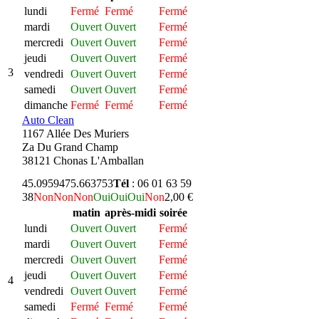
lundi
Fermé
Fermé
Fermé
mardi
Ouvert
Ouvert
Fermé
mercredi
Ouvert
Ouvert
Fermé
jeudi
Ouvert
Ouvert
Fermé
3
vendredi
Ouvert
Ouvert
Fermé
samedi
Ouvert
Ouvert
Fermé
dimanche
Fermé
Fermé
Fermé
Auto Clean
1167 Allée Des Muriers
Za Du Grand Champ
38121 Chonas L'Amballan
45.095947
5.663753
Tél
: 06 01 63 59
38
Non
Non
Non
Oui
Oui
Oui
Non
2,00 €
matin
après-midi
soirée
lundi
Ouvert
Ouvert
Fermé
mardi
Ouvert
Ouvert
Fermé
mercredi
Ouvert
Ouvert
Fermé
jeudi
Ouvert
Ouvert
Fermé
4
vendredi
Ouvert
Ouvert
Fermé
samedi
Fermé
Fermé
Fermé