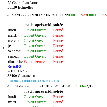
78 Cours Jean Jaures
38130 Echirolles
45.532856
5.586938
Tél
: 06 74 15 60 99
Oui
Oui
Non
Oui
Oui
Oui
N
€
matin
après-midi
soirée
lundi
Ouvert
Ouvert
Fermé
mardi
Ouvert
Ouvert
Fermé
mercredi
Ouvert
Ouvert
Fermé
jeudi
Ouvert
Ouvert
Fermé
8
vendredi
Ouvert
Ouvert
Fermé
samedi
Ouvert
Ouvert
Fermé
dimanche
Fermé
Fermé
Fermé
Bestoil38
780 Bis Rn 75
38490 Charancieu
Montage à domicile dans un rayon de 35 km
45.174507
5.705112
Tél
: 04 76 49 14 14
Oui
Oui
Oui
2,00 €
matin
après-midi
soirée
lundi
Ouvert
Ouvert
Fermé
mardi
Ouvert
Ouvert
Fermé