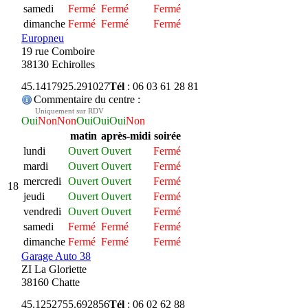
samedi
Fermé
Fermé
Fermé
dimanche
Fermé
Fermé
Fermé
Europneu
19 rue Comboire
38130 Echirolles
45.141792
5.291027
Tél
: 06 03 61 28 81
Commentaire du centre :
Uniquement sur RDV
Oui
Non
Non
Oui
Oui
Oui
Non
matin
après-midi
soirée
lundi
Ouvert
Ouvert
Fermé
mardi
Ouvert
Ouvert
Fermé
mercredi
Ouvert
Ouvert
Fermé
18
jeudi
Ouvert
Ouvert
Fermé
vendredi
Ouvert
Ouvert
Fermé
samedi
Fermé
Fermé
Fermé
dimanche
Fermé
Fermé
Fermé
Garage Auto 38
ZI La Gloriette
38160 Chatte
45.125275
5.692856
Tél
: 06 02 62 88