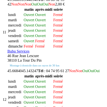
42
Non
Non
Non
Oui
Oui
Oui
Non
2,00 €
matin
après-midi
soirée
lundi
Ouvert
Ouvert
Fermé
mardi
Ouvert
Ouvert
Fermé
mercredi
Ouvert
Ouvert
Fermé
jeudi
Ouvert
Ouvert
Fermé
11
vendredi
Ouvert
Ouvert
Fermé
samedi
Ouvert
Fermé
Fermé
dimanche
Fermé
Fermé
Fermé
Bubu Services
46 Rue Jean Lescure
38110 La Tour Du Pin
Montage à domicile dans un rayon de 30 km
45.668404
5.143247
Tél
: 04 74 95 61 27
Non
Non
Oui
Oui
Oui
matin
après-midi
soirée
lundi
Ouvert
Ouvert
Fermé
mardi
Ouvert
Ouvert
Fermé
mercredi
Ouvert
Ouvert
Fermé
jeudi
Ouvert
Ouvert
Fermé
12
vendredi
Ouvert
Ouvert
Fermé