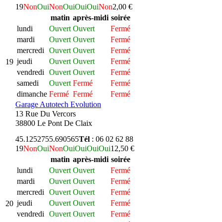
19
Non
Oui
Non
Oui
Oui
Oui
Non
2,00 €
matin
après-midi
soirée
lundi
Ouvert
Ouvert
Fermé
mardi
Ouvert
Ouvert
Fermé
mercredi
Ouvert
Ouvert
Fermé
jeudi
Ouvert
Ouvert
Fermé
19
vendredi
Ouvert
Ouvert
Fermé
samedi
Ouvert
Fermé
Fermé
dimanche
Fermé
Fermé
Fermé
Garage Autotech Evolution
13 Rue Du Vercors
38800 Le Pont De Claix
45.125275
5.690565
Tél
: 06 02 62 88
19
Non
Oui
Non
Oui
Oui
Oui
Oui
12,50 €
matin
après-midi
soirée
lundi
Ouvert
Ouvert
Fermé
mardi
Ouvert
Ouvert
Fermé
mercredi
Ouvert
Ouvert
Fermé
jeudi
Ouvert
Ouvert
Fermé
20
vendredi
Ouvert
Ouvert
Fermé