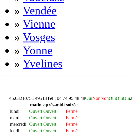
»
Vendée
»
Vienne
»
Vosges
»
Yonne
»
Yvelines
45.632107
5.149513
Tél
: 04 74 95 48 48
Oui
Non
Non
Oui
Oui
Oui
2
matin
après-midi
soirée
lundi
Ouvert
Ouvert
Fermé
mardi
Ouvert
Ouvert
Fermé
mercredi
Ouvert
Ouvert
Fermé
jeudi
Ouvert
Ouvert
Fermé