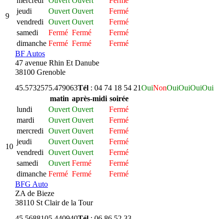
mercredi
Ouvert
Ouvert
Fermé
jeudi
Ouvert
Ouvert
Fermé
9
vendredi
Ouvert
Ouvert
Fermé
samedi
Fermé
Fermé
Fermé
dimanche
Fermé
Fermé
Fermé
BF Autos
47 avenue Rhin Et Danube
38100 Grenoble
45.573257
5.479063
Tél
: 04 74 18 54 21
Oui
Non
Oui
Oui
Oui
Oui
matin
après-midi
soirée
lundi
Ouvert
Ouvert
Fermé
mardi
Ouvert
Ouvert
Fermé
mercredi
Ouvert
Ouvert
Fermé
jeudi
Ouvert
Ouvert
Fermé
10
vendredi
Ouvert
Ouvert
Fermé
samedi
Ouvert
Fermé
Fermé
dimanche
Fermé
Fermé
Fermé
BFG Auto
ZA de Bieze
38110 St Clair de la Tour
45.568810
5.440940
Tél
: 06 86 52 33