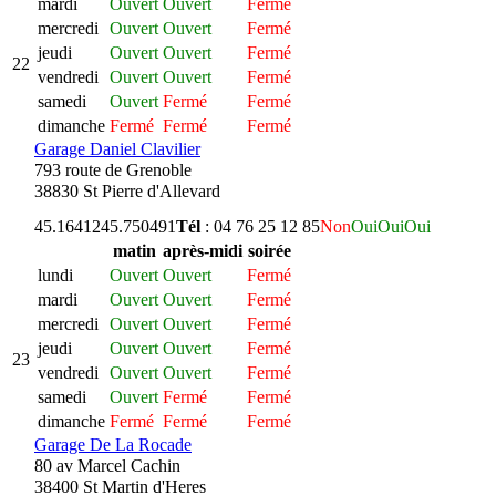
mardi
Ouvert
Ouvert
Fermé
mercredi
Ouvert
Ouvert
Fermé
jeudi
Ouvert
Ouvert
Fermé
22
vendredi
Ouvert
Ouvert
Fermé
samedi
Ouvert
Fermé
Fermé
dimanche
Fermé
Fermé
Fermé
Garage Daniel Clavilier
793 route de Grenoble
38830 St Pierre d'Allevard
45.164124
5.750491
Tél
: 04 76 25 12 85
Non
Oui
Oui
Oui
matin
après-midi
soirée
lundi
Ouvert
Ouvert
Fermé
mardi
Ouvert
Ouvert
Fermé
mercredi
Ouvert
Ouvert
Fermé
jeudi
Ouvert
Ouvert
Fermé
23
vendredi
Ouvert
Ouvert
Fermé
samedi
Ouvert
Fermé
Fermé
dimanche
Fermé
Fermé
Fermé
Garage De La Rocade
80 av Marcel Cachin
38400 St Martin d'Heres