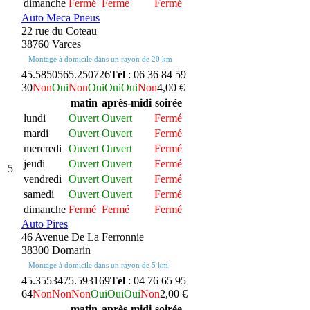
dimanche
Fermé
Fermé
Fermé
Auto Meca Pneus
22 rue du Coteau
38760 Varces
Montage à domicile dans un rayon de 20 km
45.585056
5.250726
Tél
: 06 36 84 59
30
Non
Oui
Non
Oui
Oui
Oui
Non
4,00 €
matin
après-midi
soirée
lundi
Ouvert
Ouvert
Fermé
mardi
Ouvert
Ouvert
Fermé
mercredi
Ouvert
Ouvert
Fermé
jeudi
Ouvert
Ouvert
Fermé
5
vendredi
Ouvert
Ouvert
Fermé
samedi
Ouvert
Ouvert
Fermé
dimanche
Fermé
Fermé
Fermé
Auto Pires
46 Avenue De La Ferronnie
38300 Domarin
Montage à domicile dans un rayon de 5 km
45.355347
5.593169
Tél
: 04 76 65 95
64
Non
Non
Non
Oui
Oui
Oui
Non
2,00 €
matin
après-midi
soirée