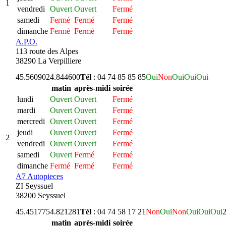
1
vendredi
Ouvert
Ouvert
Fermé
samedi
Fermé
Fermé
Fermé
dimanche
Fermé
Fermé
Fermé
A.P.O.
113 route des Alpes
38290 La Verpilliere
45.560902
4.844600
Tél
: 04 74 85 85 85
Oui
Non
Oui
Oui
Oui
matin
après-midi
soirée
lundi
Ouvert
Ouvert
Fermé
mardi
Ouvert
Ouvert
Fermé
mercredi
Ouvert
Ouvert
Fermé
jeudi
Ouvert
Ouvert
Fermé
2
vendredi
Ouvert
Ouvert
Fermé
samedi
Ouvert
Fermé
Fermé
dimanche
Fermé
Fermé
Fermé
A7 Autopieces
ZI Seyssuel
38200 Seyssuel
45.451775
4.821281
Tél
: 04 74 58 17 21
Non
Oui
Non
Oui
Oui
Oui
2
matin
après-midi
soirée