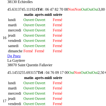
38130 Echirolles
45.631374
5.111924
Tél
: 06 47 82 70 08
Non
Non
Oui
Oui
Oui
3,00
matin
après-midi
soirée
lundi
Ouvert
Ouvert
Fermé
mardi
Ouvert
Ouvert
Fermé
mercredi
Ouvert
Ouvert
Fermé
jeudi
Ouvert
Ouvert
Fermé
16
vendredi
Ouvert
Ouvert
Fermé
samedi
Ouvert
Ouvert
Fermé
dimanche
Fermé
Fermé
Fermé
Dg Pneu
La Gaytiere
38070 Saint Quentin Fallavier
45.145325
5.693157
Tél
: 04 76 09 17 00
Oui
Non
Oui
Oui
Oui
2,50 
matin
après-midi
soirée
lundi
Ouvert
Ouvert
Fermé
mardi
Ouvert
Ouvert
Fermé
mercredi
Ouvert
Ouvert
Fermé
jeudi
Ouvert
Ouvert
Fermé
17
vendredi
Ouvert
Ouvert
Fermé