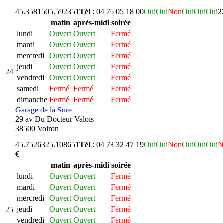
45.358150
5.592351
Tél
: 04 76 05 18 00
Oui
Oui
Non
Oui
Oui
Oui
2
matin
après-midi
soirée
lundi
Ouvert
Ouvert
Fermé
mardi
Ouvert
Ouvert
Fermé
mercredi
Ouvert
Ouvert
Fermé
jeudi
Ouvert
Ouvert
Fermé
24
vendredi
Ouvert
Ouvert
Fermé
samedi
Fermé
Fermé
Fermé
dimanche
Fermé
Fermé
Fermé
Garage de la Sure
29 av Du Docteur Valois
38500 Voiron
45.752632
5.108651
Tél
: 04 78 32 47 19
Oui
Oui
Non
Oui
Oui
Oui
N
€
matin
après-midi
soirée
lundi
Ouvert
Ouvert
Fermé
mardi
Ouvert
Ouvert
Fermé
mercredi
Ouvert
Ouvert
Fermé
jeudi
Ouvert
Ouvert
Fermé
25
vendredi
Ouvert
Ouvert
Fermé