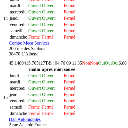
mardi
Ouvert
Ouvert
Fermé
mercredi
Ouvert
Ouvert
Fermé
jeudi
Ouvert
Ouvert
Fermé
14
vendredi
Ouvert
Ouvert
Fermé
samedi
Ouvert
Ouvert
Fermé
dimanche
Fermé
Fermé
Fermé
Combe Meca Services
206 rue des Sablons
38470 L'Albenc
45.148041
5.705117
Tél
: 04 76 09 11 35
Non
Non
Oui
Oui
Oui
6,00
matin
après-midi
soirée
lundi
Ouvert
Ouvert
Fermé
mardi
Ouvert
Ouvert
Fermé
mercredi
Ouvert
Ouvert
Fermé
jeudi
Ouvert
Ouvert
Fermé
15
vendredi
Ouvert
Ouvert
Fermé
samedi
Fermé
Fermé
Fermé
dimanche
Fermé
Fermé
Fermé
Dan Automobiles
2 rue Anatole France