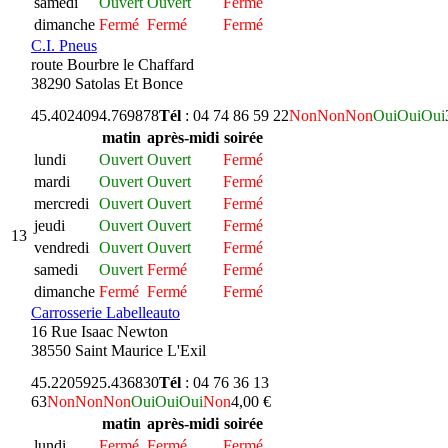
samedi
Ouvert
Ouvert
Fermé
dimanche
Fermé
Fermé
Fermé
C.I. Pneus
route Bourbre le Chaffard
38290 Satolas Et Bonce
45.402409
4.769878
Tél
: 04 74 86 59 22
Non
Non
Non
Oui
Oui
Oui
matin
après-midi
soirée
lundi
Ouvert
Ouvert
Fermé
mardi
Ouvert
Ouvert
Fermé
mercredi
Ouvert
Ouvert
Fermé
jeudi
Ouvert
Ouvert
Fermé
13
vendredi
Ouvert
Ouvert
Fermé
samedi
Ouvert
Fermé
Fermé
dimanche
Fermé
Fermé
Fermé
Carrosserie Labelleauto
16 Rue Isaac Newton
38550 Saint Maurice L'Exil
45.220592
5.436830
Tél
: 04 76 36 13
63
Non
Non
Non
Oui
Oui
Oui
Non
4,00 €
matin
après-midi
soirée
lundi
Fermé
Fermé
Fermé