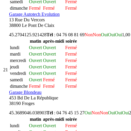
samedi
Ouvert
Ouvert
Fermé
dimanche
Fermé
Fermé
Fermé
Garage Autotech Evolution
13 Rue Du Vercors
38800 Le Pont De Claix
45.270412
5.921428
Tél
: 04 76 08 81 69
Non
Non
Oui
Oui
Oui
1,00
matin
après-midi
soirée
lundi
Ouvert
Ouvert
Fermé
mardi
Ouvert
Ouvert
Fermé
mercredi
Ouvert
Ouvert
Fermé
jeudi
Ouvert
Ouvert
Fermé
21
vendredi
Ouvert
Ouvert
Fermé
samedi
Ouvert
Fermé
Fermé
dimanche
Fermé
Fermé
Fermé
Garage Blondeau
453 Bd De La République
38190 Froges
45.368904
6.038903
Tél
: 04 76 45 15 27
Oui
Non
Non
Oui
Oui
Oui
2
matin
après-midi
soirée
lundi
Ouvert
Ouvert
Fermé