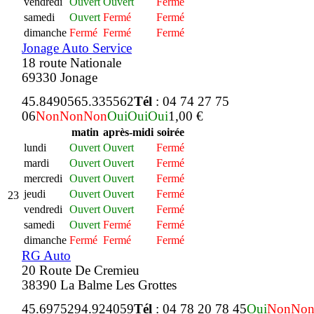
vendredi
Ouvert
Ouvert
Fermé
samedi
Ouvert
Fermé
Fermé
dimanche
Fermé
Fermé
Fermé
Jonage Auto Service
18 route Nationale
69330 Jonage
45.849056
5.335562
Tél
: 04 74 27 75
06
Non
Non
Non
Oui
Oui
Oui
1,00 €
matin
après-midi
soirée
lundi
Ouvert
Ouvert
Fermé
mardi
Ouvert
Ouvert
Fermé
mercredi
Ouvert
Ouvert
Fermé
jeudi
Ouvert
Ouvert
Fermé
23
vendredi
Ouvert
Ouvert
Fermé
samedi
Ouvert
Fermé
Fermé
dimanche
Fermé
Fermé
Fermé
RG Auto
20 Route De Cremieu
38390 La Balme Les Grottes
45.697529
4.924059
Tél
: 04 78 20 78 45
Oui
Non
No