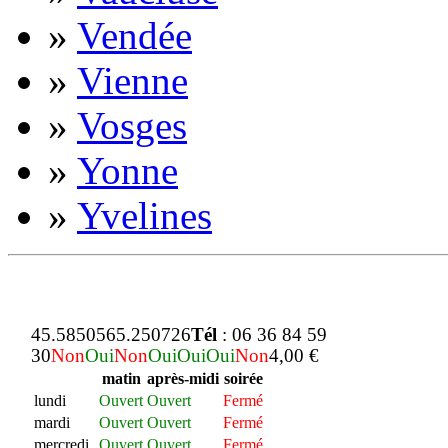
»
Vendée
»
Vienne
»
Vosges
»
Yonne
»
Yvelines
45.585056
5.250726
Tél
: 06 36 84 59
30
Non
Oui
Non
Oui
Oui
Oui
Non
4,00 €
matin
après-midi
soirée
lundi
Ouvert
Ouvert
Fermé
mardi
Ouvert
Ouvert
Fermé
mercredi
Ouvert
Ouvert
Fermé