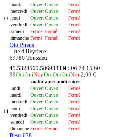
mardi
Ouvert
Ouvert
Fermé
mercredi
Ouvert
Ouvert
Fermé
jeudi
Ouvert
Ouvert
Fermé
13
vendredi
Ouvert
Ouvert
Fermé
samedi
Fermé
Fermé
Fermé
dimanche
Fermé
Fermé
Fermé
Oto Pneus
1 rte d'Heyrieux
69780 Toussieu
45.532856
5.586938
Tél
: 06 74 15 60
99
Oui
Oui
Non
Oui
Oui
Oui
Non
2,00 €
matin
après-midi
soirée
lundi
Ouvert
Ouvert
Fermé
mardi
Ouvert
Ouvert
Fermé
mercredi
Ouvert
Ouvert
Fermé
jeudi
Ouvert
Ouvert
Fermé
14
vendredi
Ouvert
Ouvert
Fermé
samedi
Ouvert
Ouvert
Fermé
dimanche
Fermé
Fermé
Fermé
Bestoil38