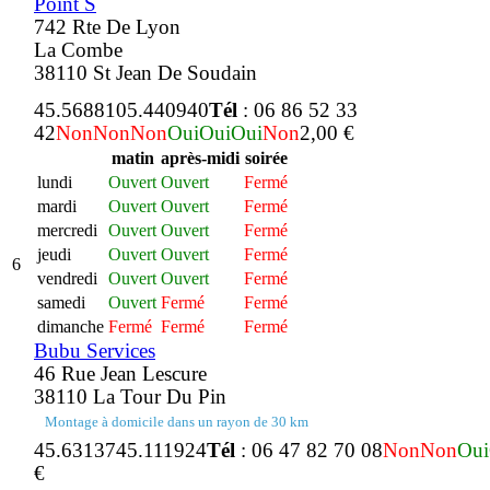
Point S
742 Rte De Lyon
La Combe
38110 St Jean De Soudain
45.568810
5.440940
Tél
: 06 86 52 33
42
Non
Non
Non
Oui
Oui
Oui
Non
2,00 €
matin
après-midi
soirée
lundi
Ouvert
Ouvert
Fermé
mardi
Ouvert
Ouvert
Fermé
mercredi
Ouvert
Ouvert
Fermé
jeudi
Ouvert
Ouvert
Fermé
6
vendredi
Ouvert
Ouvert
Fermé
samedi
Ouvert
Fermé
Fermé
dimanche
Fermé
Fermé
Fermé
Bubu Services
46 Rue Jean Lescure
38110 La Tour Du Pin
Montage à domicile dans un rayon de 30 km
45.631374
5.111924
Tél
: 06 47 82 70 08
Non
Non
Oui
€