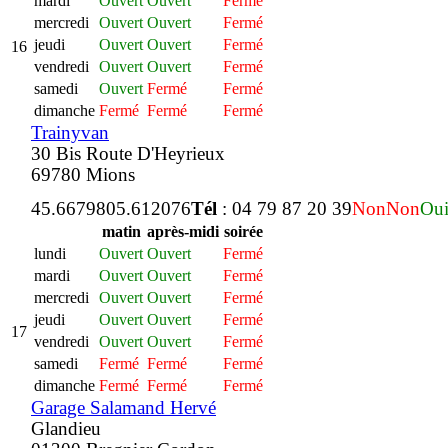
mardi
Ouvert
Ouvert
Fermé
mercredi
Ouvert
Ouvert
Fermé
jeudi
Ouvert
Ouvert
Fermé
16
vendredi
Ouvert
Ouvert
Fermé
samedi
Ouvert
Fermé
Fermé
dimanche
Fermé
Fermé
Fermé
Trainyvan
30 Bis Route D'Heyrieux
69780 Mions
45.667980
5.612076
Tél
: 04 79 87 20 39
Non
Non
Ou
matin
après-midi
soirée
lundi
Ouvert
Ouvert
Fermé
mardi
Ouvert
Ouvert
Fermé
mercredi
Ouvert
Ouvert
Fermé
jeudi
Ouvert
Ouvert
Fermé
17
vendredi
Ouvert
Ouvert
Fermé
samedi
Fermé
Fermé
Fermé
dimanche
Fermé
Fermé
Fermé
Garage Salamand Hervé
Glandieu