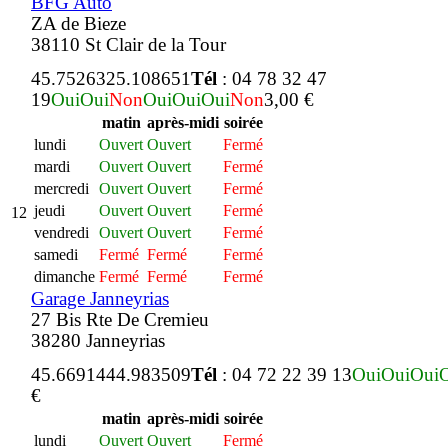
BFG Auto
ZA de Bieze
38110 St Clair de la Tour
45.752632
5.108651
Tél
: 04 78 32 47
19
Oui
Oui
Non
Oui
Oui
Oui
Non
3,00 €
matin
après-midi
soirée
lundi
Ouvert
Ouvert
Fermé
mardi
Ouvert
Ouvert
Fermé
mercredi
Ouvert
Ouvert
Fermé
jeudi
Ouvert
Ouvert
Fermé
12
vendredi
Ouvert
Ouvert
Fermé
samedi
Fermé
Fermé
Fermé
dimanche
Fermé
Fermé
Fermé
Garage Janneyrias
27 Bis Rte De Cremieu
38280 Janneyrias
45.669144
4.983509
Tél
: 04 72 22 39 13
Oui
Oui
Oui
€
matin
après-midi
soirée
lundi
Ouvert
Ouvert
Fermé