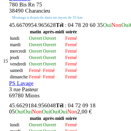
780 Bis Rn 75
38490 Charancieu
Montage à domicile dans un rayon de 35 km
45.667095
4.965628
Tél
: 04 78 20 60 35
Oui
Non
Oui
matin
après-midi
soirée
lundi
Ouvert
Ouvert
Fermé
mardi
Ouvert
Ouvert
Fermé
mercredi
Ouvert
Ouvert
Fermé
jeudi
Ouvert
Ouvert
Fermé
15
vendredi
Ouvert
Ouvert
Fermé
samedi
Fermé
Fermé
Fermé
dimanche
Fermé
Fermé
Fermé
PS Lavage
3 rue Pasteur
69780 Mions
45.662918
4.956048
Tél
: 04 72 09 18
05
Oui
Oui
Non
Oui
Oui
Oui
Non
2,00 €
matin
après-midi
soirée
lundi
Ouvert
Ouvert
Fermé