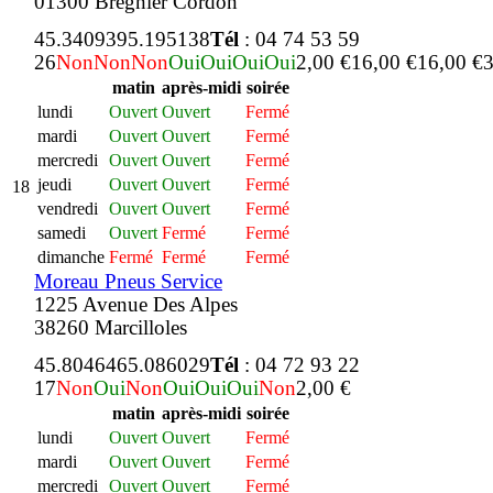
01300 Bregnier Cordon
45.340939
5.195138
Tél
: 04 74 53 59
26
Non
Non
Non
Oui
Oui
Oui
Oui
2,00 €
16,00 €
16,00 €
3
matin
après-midi
soirée
lundi
Ouvert
Ouvert
Fermé
mardi
Ouvert
Ouvert
Fermé
mercredi
Ouvert
Ouvert
Fermé
jeudi
Ouvert
Ouvert
Fermé
18
vendredi
Ouvert
Ouvert
Fermé
samedi
Ouvert
Fermé
Fermé
dimanche
Fermé
Fermé
Fermé
Moreau Pneus Service
1225 Avenue Des Alpes
38260 Marcilloles
45.804646
5.086029
Tél
: 04 72 93 22
17
Non
Oui
Non
Oui
Oui
Oui
Non
2,00 €
matin
après-midi
soirée
lundi
Ouvert
Ouvert
Fermé
mardi
Ouvert
Ouvert
Fermé
mercredi
Ouvert
Ouvert
Fermé