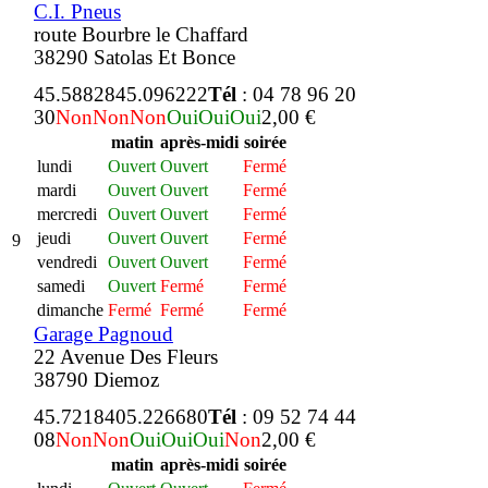
C.I. Pneus
route Bourbre le Chaffard
38290 Satolas Et Bonce
45.588284
5.096222
Tél
: 04 78 96 20
30
Non
Non
Non
Oui
Oui
Oui
2,00 €
matin
après-midi
soirée
lundi
Ouvert
Ouvert
Fermé
mardi
Ouvert
Ouvert
Fermé
mercredi
Ouvert
Ouvert
Fermé
jeudi
Ouvert
Ouvert
Fermé
9
vendredi
Ouvert
Ouvert
Fermé
samedi
Ouvert
Fermé
Fermé
dimanche
Fermé
Fermé
Fermé
Garage Pagnoud
22 Avenue Des Fleurs
38790 Diemoz
45.721840
5.226680
Tél
: 09 52 74 44
08
Non
Non
Oui
Oui
Oui
Non
2,00 €
matin
après-midi
soirée