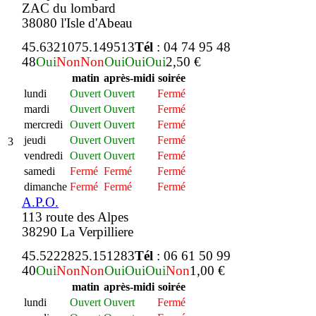
ZAC du lombard
38080 l'Isle d'Abeau
45.632107
5.149513
Tél
: 04 74 95 48
48
Oui
Non
Non
Oui
Oui
Oui
2,50 €
matin
après-midi
soirée
lundi
Ouvert
Ouvert
Fermé
mardi
Ouvert
Ouvert
Fermé
mercredi
Ouvert
Ouvert
Fermé
jeudi
Ouvert
Ouvert
Fermé
3
vendredi
Ouvert
Ouvert
Fermé
samedi
Fermé
Fermé
Fermé
dimanche
Fermé
Fermé
Fermé
A.P.O.
113 route des Alpes
38290 La Verpilliere
45.522282
5.151283
Tél
: 06 61 50 99
40
Oui
Non
Non
Oui
Oui
Oui
Non
1,00 €
matin
après-midi
soirée
lundi
Ouvert
Ouvert
Fermé