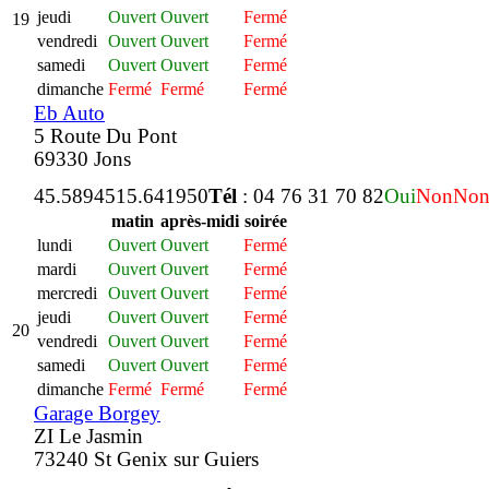
jeudi
Ouvert
Ouvert
Fermé
19
vendredi
Ouvert
Ouvert
Fermé
samedi
Ouvert
Ouvert
Fermé
dimanche
Fermé
Fermé
Fermé
Eb Auto
5 Route Du Pont
69330 Jons
45.589451
5.641950
Tél
: 04 76 31 70 82
Oui
Non
No
matin
après-midi
soirée
lundi
Ouvert
Ouvert
Fermé
mardi
Ouvert
Ouvert
Fermé
mercredi
Ouvert
Ouvert
Fermé
jeudi
Ouvert
Ouvert
Fermé
20
vendredi
Ouvert
Ouvert
Fermé
samedi
Ouvert
Ouvert
Fermé
dimanche
Fermé
Fermé
Fermé
Garage Borgey
ZI Le Jasmin
73240 St Genix sur Guiers