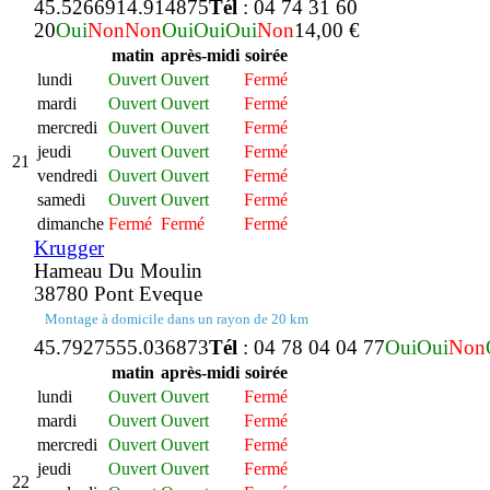
45.526691
4.914875
Tél
: 04 74 31 60
20
Oui
Non
Non
Oui
Oui
Oui
Non
14,00 €
matin
après-midi
soirée
lundi
Ouvert
Ouvert
Fermé
mardi
Ouvert
Ouvert
Fermé
mercredi
Ouvert
Ouvert
Fermé
jeudi
Ouvert
Ouvert
Fermé
21
vendredi
Ouvert
Ouvert
Fermé
samedi
Ouvert
Ouvert
Fermé
dimanche
Fermé
Fermé
Fermé
Krugger
Hameau Du Moulin
38780 Pont Eveque
Montage à domicile dans un rayon de 20 km
45.792755
5.036873
Tél
: 04 78 04 04 77
Oui
Oui
Non
matin
après-midi
soirée
lundi
Ouvert
Ouvert
Fermé
mardi
Ouvert
Ouvert
Fermé
mercredi
Ouvert
Ouvert
Fermé
jeudi
Ouvert
Ouvert
Fermé
22