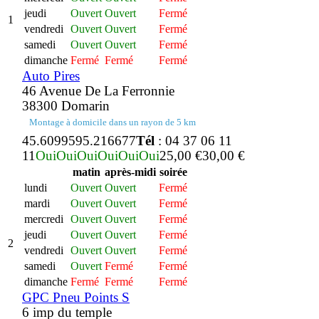
jeudi
Ouvert
Ouvert
Fermé
1
vendredi
Ouvert
Ouvert
Fermé
samedi
Ouvert
Ouvert
Fermé
dimanche
Fermé
Fermé
Fermé
Auto Pires
46 Avenue De La Ferronnie
38300 Domarin
Montage à domicile dans un rayon de 5 km
45.609959
5.216677
Tél
: 04 37 06 11
11
Oui
Oui
Oui
Oui
Oui
Oui
25,00 €
30,00 €
matin
après-midi
soirée
lundi
Ouvert
Ouvert
Fermé
mardi
Ouvert
Ouvert
Fermé
mercredi
Ouvert
Ouvert
Fermé
jeudi
Ouvert
Ouvert
Fermé
2
vendredi
Ouvert
Ouvert
Fermé
samedi
Ouvert
Fermé
Fermé
dimanche
Fermé
Fermé
Fermé
GPC Pneu Points S
6 imp du temple