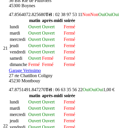
36 Bis Rte de Pithiviers
45300 Boynes
47.856407
2.825680
Tél
: 02 38 97 53 11
Non
Non
Oui
Oui
Oui
matin
après-midi
soirée
lundi
Ouvert
Ouvert
Fermé
mardi
Ouvert
Ouvert
Fermé
mercredi
Ouvert
Ouvert
Fermé
jeudi
Ouvert
Ouvert
Fermé
21
vendredi
Ouvert
Ouvert
Fermé
samedi
Ouvert
Fermé
Fermé
dimanche
Fermé
Fermé
Fermé
Garage Verissimo
27 rte Chatillon Coligny
45230 Montbouy
47.875149
1.847270
Tél
: 06 63 35 56 22
Oui
Oui
Oui
1,00 €
matin
après-midi
soirée
lundi
Ouvert
Ouvert
Fermé
mardi
Ouvert
Ouvert
Fermé
mercredi
Ouvert
Ouvert
Fermé
jeudi
Ouvert
Ouvert
Fermé
22
vendredi
Ouvert
Ouvert
Fermé