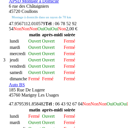
APSD Montage à Domicile
6 rue des Châtaigniers
45720 Coullons
Montage à domicile dans un rayon de 70 km
47.956711
2.010579
Tél
: 06 78 52 92
54
Non
Non
Non
Oui
Oui
Oui
Non
2,00 €
matin
après-midi
soirée
lundi
Ouvert
Ouvert
Fermé
mardi
Ouvert
Ouvert
Fermé
mercredi
Ouvert
Ouvert
Fermé
3
jeudi
Ouvert
Ouvert
Fermé
vendredi
Ouvert
Ouvert
Fermé
samedi
Ouvert
Ouvert
Fermé
dimanche
Fermé
Fermé
Fermé
Auto BS
185 Rue De Lugere
45760 Marigny Les Usages
47.879539
1.858482
Tél
: 06 43 92 67 04
Non
Non
Non
Oui
Oui
Oui
matin
après-midi
soirée
lundi
Fermé
Ouvert
Fermé
mardi
Ouvert
Ouvert
Fermé