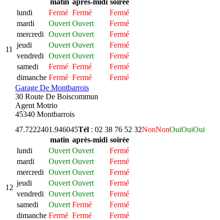
matin
après-midi
soirée
lundi
Fermé
Fermé
Fermé
mardi
Ouvert
Ouvert
Fermé
mercredi
Ouvert
Ouvert
Fermé
jeudi
Ouvert
Ouvert
Fermé
11
vendredi
Ouvert
Ouvert
Fermé
samedi
Fermé
Fermé
Fermé
dimanche
Fermé
Fermé
Fermé
Garage De Montbarrois
30 Route De Boiscommun
Agent Motrio
45340 Montbarrois
47.722240
1.946045
Tél
: 02 38 76 52 32
Non
Non
Oui
Oui
Oui
matin
après-midi
soirée
lundi
Ouvert
Ouvert
Fermé
mardi
Ouvert
Ouvert
Fermé
mercredi
Ouvert
Ouvert
Fermé
jeudi
Ouvert
Ouvert
Fermé
12
vendredi
Ouvert
Ouvert
Fermé
samedi
Ouvert
Fermé
Fermé
dimanche
Fermé
Fermé
Fermé