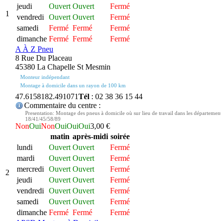
jeudi
Ouvert
Ouvert
Fermé
1
vendredi
Ouvert
Ouvert
Fermé
samedi
Fermé
Fermé
Fermé
dimanche
Fermé
Fermé
Fermé
A À Z Pneu
8 Rue Du Placeau
45380 La Chapelle St Mesmin
Monteur indépendant
Montage à domicile dans un rayon de 100 km
47.615818
2.491071
Tél
: 02 38 36 15 44
Commentaire du centre :
Presentation: Montage des pneus à domicile où sur lieu de travail dans les départemen
18/41/45/58/89
Non
Oui
Non
Oui
Oui
Oui
3,00 €
matin
après-midi
soirée
lundi
Ouvert
Ouvert
Fermé
mardi
Ouvert
Ouvert
Fermé
mercredi
Ouvert
Ouvert
Fermé
2
jeudi
Ouvert
Ouvert
Fermé
vendredi
Ouvert
Ouvert
Fermé
samedi
Ouvert
Ouvert
Fermé
dimanche
Fermé
Fermé
Fermé