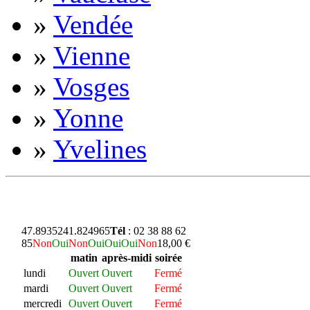
»
Vendée
»
Vienne
»
Vosges
»
Yonne
»
Yvelines
47.893524
1.824965
Tél
: 02 38 88 62
85
Non
Oui
Non
Oui
Oui
Oui
Non
18,00 €
matin
après-midi
soirée
lundi
Ouvert
Ouvert
Fermé
mardi
Ouvert
Ouvert
Fermé
mercredi
Ouvert
Ouvert
Fermé