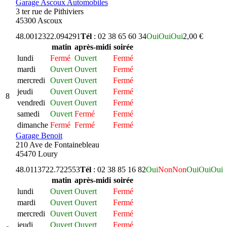
Garage Ascoux Automobiles
3 ter rue de Pithiviers
45300 Ascoux
48.001232
2.094291
Tél
: 02 38 65 60 34
Oui
Oui
Oui
2,00 €
matin
après-midi
soirée
lundi
Fermé
Ouvert
Fermé
mardi
Ouvert
Ouvert
Fermé
mercredi
Ouvert
Ouvert
Fermé
jeudi
Ouvert
Ouvert
Fermé
8
vendredi
Ouvert
Ouvert
Fermé
samedi
Ouvert
Fermé
Fermé
dimanche
Fermé
Fermé
Fermé
Garage Benoit
210 Ave de Fontainebleau
45470 Loury
48.011372
2.722553
Tél
: 02 38 85 16 82
Oui
Non
Non
Oui
Oui
Oui
matin
après-midi
soirée
lundi
Ouvert
Ouvert
Fermé
mardi
Ouvert
Ouvert
Fermé
mercredi
Ouvert
Ouvert
Fermé
jeudi
Ouvert
Ouvert
Fermé