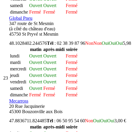
samedi
Ouvert
Ouvert
Fermé
dimanche
Fermé
Fermé
Fermé
Global Pneu
347 route de St Mesmin
(à côté du château d'eau)
45750 St Pryvé st Mesmin
48.102840
2.244576
Tél
: 02 38 39 87 96
Non
Non
Oui
Oui
Oui
5,98
matin
après-midi
soirée
lundi
Ouvert
Ouvert
Fermé
mardi
Ouvert
Ouvert
Fermé
mercredi
Ouvert
Ouvert
Fermé
jeudi
Ouvert
Ouvert
Fermé
23
vendredi
Ouvert
Ouvert
Fermé
samedi
Ouvert
Fermé
Fermé
dimanche
Fermé
Fermé
Fermé
Mecarross
20 Rue Jacquinerie
45300 Bouzonville aux Bois
47.883671
1.824485
Tél
: 06 50 95 54 60
Non
Oui
Oui
Oui
3,00 €
matin
après-midi
soirée