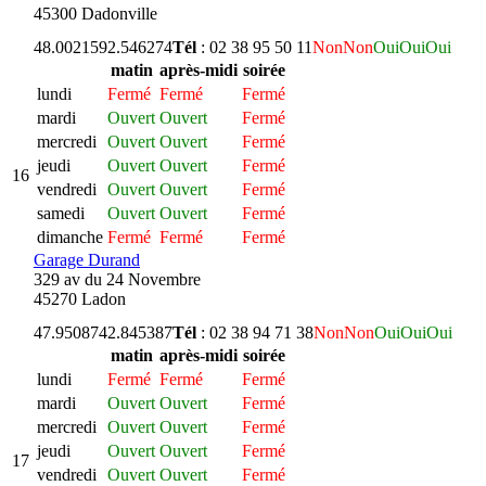
45300 Dadonville
48.002159
2.546274
Tél
: 02 38 95 50 11
Non
Non
Oui
Oui
Oui
matin
après-midi
soirée
lundi
Fermé
Fermé
Fermé
mardi
Ouvert
Ouvert
Fermé
mercredi
Ouvert
Ouvert
Fermé
jeudi
Ouvert
Ouvert
Fermé
16
vendredi
Ouvert
Ouvert
Fermé
samedi
Ouvert
Ouvert
Fermé
dimanche
Fermé
Fermé
Fermé
Garage Durand
329 av du 24 Novembre
45270 Ladon
47.950874
2.845387
Tél
: 02 38 94 71 38
Non
Non
Oui
Oui
Oui
matin
après-midi
soirée
lundi
Fermé
Fermé
Fermé
mardi
Ouvert
Ouvert
Fermé
mercredi
Ouvert
Ouvert
Fermé
jeudi
Ouvert
Ouvert
Fermé
17
vendredi
Ouvert
Ouvert
Fermé