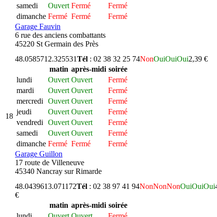
samedi
Ouvert
Fermé
Fermé
dimanche
Fermé
Fermé
Fermé
Garage Fauvin
6 rue des anciens combattants
45220 St Germain des Près
48.058571
2.325531
Tél
: 02 38 32 25 74
Non
Oui
Oui
Oui
2,39 €
matin
après-midi
soirée
lundi
Ouvert
Ouvert
Fermé
mardi
Ouvert
Ouvert
Fermé
mercredi
Ouvert
Ouvert
Fermé
jeudi
Ouvert
Ouvert
Fermé
18
vendredi
Ouvert
Ouvert
Fermé
samedi
Ouvert
Ouvert
Fermé
dimanche
Fermé
Fermé
Fermé
Garage Guillon
17 route de Villeneuve
45340 Nancray sur Rimarde
48.043961
3.071172
Tél
: 02 38 97 41 94
Non
Non
Non
Oui
Oui
Oui
€
matin
après-midi
soirée
lundi
Ouvert
Ouvert
Fermé