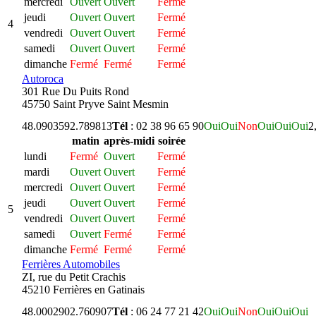
mercredi
Ouvert
Ouvert
Fermé
jeudi
Ouvert
Ouvert
Fermé
4
vendredi
Ouvert
Ouvert
Fermé
samedi
Ouvert
Ouvert
Fermé
dimanche
Fermé
Fermé
Fermé
Autoroca
301 Rue Du Puits Rond
45750 Saint Pryve Saint Mesmin
48.090359
2.789813
Tél
: 02 38 96 65 90
Oui
Oui
Non
Oui
Oui
Oui
2
matin
après-midi
soirée
lundi
Fermé
Ouvert
Fermé
mardi
Ouvert
Ouvert
Fermé
mercredi
Ouvert
Ouvert
Fermé
jeudi
Ouvert
Ouvert
Fermé
5
vendredi
Ouvert
Ouvert
Fermé
samedi
Ouvert
Fermé
Fermé
dimanche
Fermé
Fermé
Fermé
Ferrières Automobiles
ZI, rue du Petit Crachis
45210 Ferrières en Gatinais
48.000290
2.760907
Tél
: 06 24 77 21 42
Oui
Oui
Non
Oui
Oui
Oui