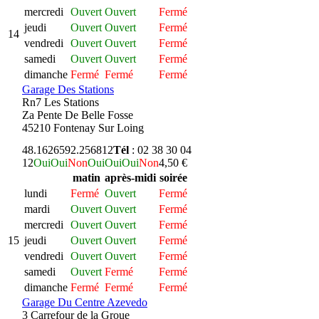
mercredi
Ouvert
Ouvert
Fermé
jeudi
Ouvert
Ouvert
Fermé
14
vendredi
Ouvert
Ouvert
Fermé
samedi
Ouvert
Ouvert
Fermé
dimanche
Fermé
Fermé
Fermé
Garage Des Stations
Rn7 Les Stations
Za Pente De Belle Fosse
45210 Fontenay Sur Loing
48.162659
2.256812
Tél
: 02 38 30 04
12
Oui
Oui
Non
Oui
Oui
Oui
Non
4,50 €
matin
après-midi
soirée
lundi
Fermé
Ouvert
Fermé
mardi
Ouvert
Ouvert
Fermé
mercredi
Ouvert
Ouvert
Fermé
15
jeudi
Ouvert
Ouvert
Fermé
vendredi
Ouvert
Ouvert
Fermé
samedi
Ouvert
Fermé
Fermé
dimanche
Fermé
Fermé
Fermé
Garage Du Centre Azevedo
3 Carrefour de la Groue