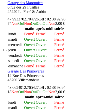
Garage des Maronniers
6 rue des 29 Fusillés
45240 La Ferté St Aubin
47.993370
2.704726
Tél
: 02 38 92 98
74
Non
Oui
Non
Oui
Oui
Oui
Non
2,00 €
matin
après-midi
soirée
lundi
Fermé
Fermé
Fermé
mardi
Ouvert
Ouvert
Fermé
mercredi
Ouvert
Ouvert
Fermé
13
jeudi
Ouvert
Ouvert
Fermé
vendredi
Ouvert
Ouvert
Fermé
samedi
Ouvert
Ouvert
Fermé
dimanche
Fermé
Fermé
Fermé
Garage Des Primeveres
12 Rue Des Primeveres
45700 Villemandeur
48.065491
2.765427
Tél
: 02 38 98 94
18
Non
Oui
Non
Oui
Oui
Oui
Non
2,00 €
matin
après-midi
soirée
lundi
Ouvert
Ouvert
Fermé
mardi
Ouvert
Ouvert
Fermé