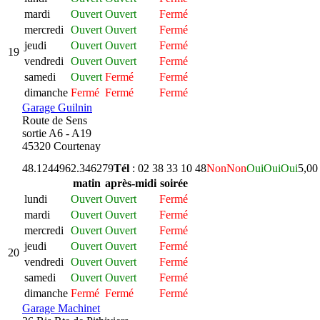
mardi
Ouvert
Ouvert
Fermé
mercredi
Ouvert
Ouvert
Fermé
jeudi
Ouvert
Ouvert
Fermé
19
vendredi
Ouvert
Ouvert
Fermé
samedi
Ouvert
Fermé
Fermé
dimanche
Fermé
Fermé
Fermé
Garage Guilnin
Route de Sens
sortie A6 - A19
45320 Courtenay
48.124496
2.346279
Tél
: 02 38 33 10 48
Non
Non
Oui
Oui
Oui
5,00
matin
après-midi
soirée
lundi
Ouvert
Ouvert
Fermé
mardi
Ouvert
Ouvert
Fermé
mercredi
Ouvert
Ouvert
Fermé
jeudi
Ouvert
Ouvert
Fermé
20
vendredi
Ouvert
Ouvert
Fermé
samedi
Ouvert
Ouvert
Fermé
dimanche
Fermé
Fermé
Fermé
Garage Machinet