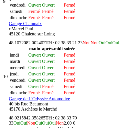
9
vendredi
Ouvert
Ouvert
Fermé
samedi
Fermé
Fermé
Fermé
dimanche
Fermé
Fermé
Fermé
Garage Champaix
r Marcel Paul
45120 Chalette sur Loing
48.107208
2.002402
Tél
: 02 38 39 21 23
Non
Non
Oui
Oui
Oui
matin
après-midi
soirée
lundi
Ouvert
Ouvert
Fermé
mardi
Ouvert
Ouvert
Fermé
mercredi
Ouvert
Ouvert
Fermé
jeudi
Ouvert
Ouvert
Fermé
10
vendredi
Ouvert
Ouvert
Fermé
samedi
Ouvert
Fermé
Fermé
dimanche
Fermé
Fermé
Fermé
Garage de L'Odyssée Automotive
40 bis Rue Beaumont
45170 Aschères le Marché
48.021584
2.358265
Tél
: 02 38 33 70
33
Oui
Oui
Non
Oui
Oui
Oui
Non
2,00 €