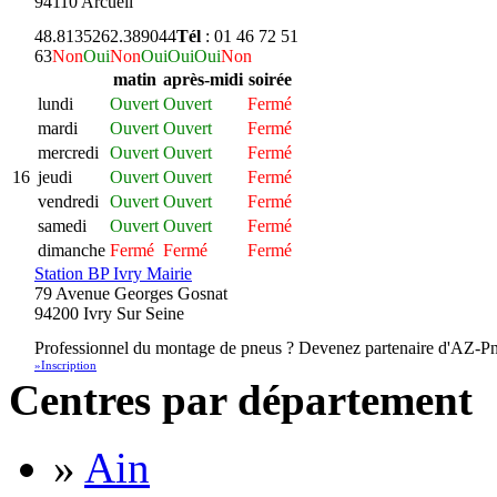
94110 Arcueil
48.813526
2.389044
Tél
: 01 46 72 51
63
Non
Oui
Non
Oui
Oui
Oui
Non
matin
après-midi
soirée
lundi
Ouvert
Ouvert
Fermé
mardi
Ouvert
Ouvert
Fermé
mercredi
Ouvert
Ouvert
Fermé
16
jeudi
Ouvert
Ouvert
Fermé
vendredi
Ouvert
Ouvert
Fermé
samedi
Ouvert
Ouvert
Fermé
dimanche
Fermé
Fermé
Fermé
Station BP Ivry Mairie
79 Avenue Georges Gosnat
94200 Ivry Sur Seine
Professionnel du montage de pneus ? Devenez partenaire d'AZ-Pn
»Inscription
Centres par département
»
Ain