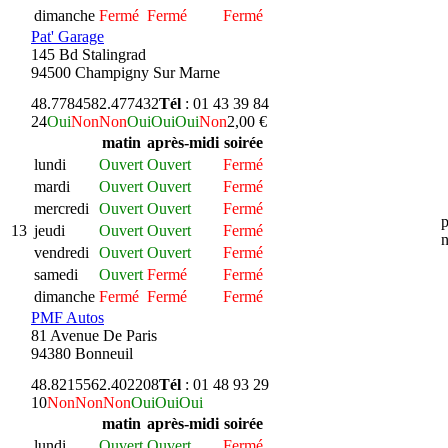
dimanche
Fermé
Fermé
Fermé
Pat' Garage
145 Bd Stalingrad
94500 Champigny Sur Marne
48.778458
2.477432
Tél
: 01 43 39 84
24
Oui
Non
Non
Oui
Oui
Oui
Non
2,00 €
matin
après-midi
soirée
lundi
Ouvert
Ouvert
Fermé
mardi
Ouvert
Ouvert
Fermé
mercredi
Ouvert
Ouvert
Fermé
p
13
jeudi
Ouvert
Ouvert
Fermé
n
vendredi
Ouvert
Ouvert
Fermé
samedi
Ouvert
Fermé
Fermé
dimanche
Fermé
Fermé
Fermé
PMF Autos
81 Avenue De Paris
94380 Bonneuil
48.821556
2.402208
Tél
: 01 48 93 29
10
Non
Non
Non
Oui
Oui
Oui
matin
après-midi
soirée
lundi
Ouvert
Ouvert
Fermé