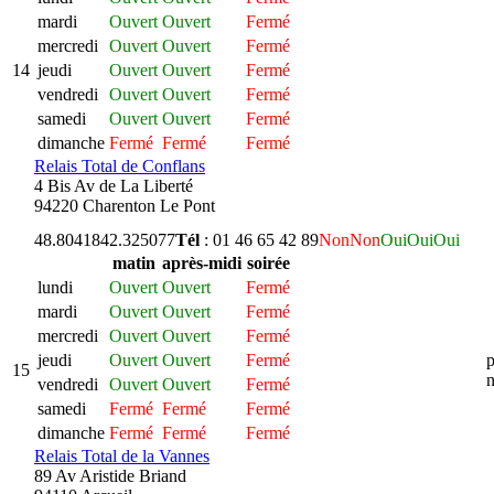
mardi
Ouvert
Ouvert
Fermé
mercredi
Ouvert
Ouvert
Fermé
14
jeudi
Ouvert
Ouvert
Fermé
vendredi
Ouvert
Ouvert
Fermé
samedi
Ouvert
Ouvert
Fermé
dimanche
Fermé
Fermé
Fermé
Relais Total de Conflans
4 Bis Av de La Liberté
94220 Charenton Le Pont
48.804184
2.325077
Tél
: 01 46 65 42 89
Non
Non
Oui
Oui
Oui
matin
après-midi
soirée
lundi
Ouvert
Ouvert
Fermé
mardi
Ouvert
Ouvert
Fermé
mercredi
Ouvert
Ouvert
Fermé
jeudi
Ouvert
Ouvert
Fermé
p
15
n
vendredi
Ouvert
Ouvert
Fermé
samedi
Fermé
Fermé
Fermé
dimanche
Fermé
Fermé
Fermé
Relais Total de la Vannes
89 Av Aristide Briand