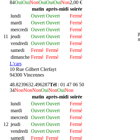
84
Oui
Oui
Non
Oui
Oui
Oui
Non
2,00 €
matin
après-midi
soirée
lundi
Ouvert
Ouvert
Fermé
mardi
Ouvert
Ouvert
Fermé
mercredi
Ouvert
Ouvert
Fermé
p
11
jeudi
Ouvert
Ouvert
Fermé
n
vendredi
Ouvert
Ouvert
Fermé
samedi
Fermé
Fermé
Fermé
dimanche
Fermé
Fermé
Fermé
L'cars
10 Rue Gilbert Clerfayt
94300 Vincennes
48.823963
2.496287
Tél
: 01 47 06 50
34
Non
Non
Non
Oui
Non
Oui
Non
matin
après-midi
soirée
lundi
Ouvert
Ouvert
Fermé
mardi
Ouvert
Ouvert
Fermé
mercredi
Ouvert
Ouvert
Fermé
12
jeudi
Ouvert
Ouvert
Fermé
vendredi
Ouvert
Ouvert
Fermé
samedi
Fermé
Fermé
Fermé