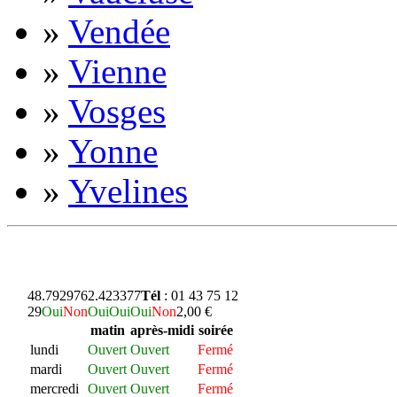
»
Vendée
»
Vienne
»
Vosges
»
Yonne
»
Yvelines
48.792976
2.423377
Tél
: 01 43 75 12
29
Oui
Non
Oui
Oui
Oui
Non
2,00 €
matin
après-midi
soirée
lundi
Ouvert
Ouvert
Fermé
mardi
Ouvert
Ouvert
Fermé
mercredi
Ouvert
Ouvert
Fermé