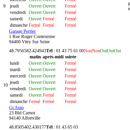
p
9
jeudi
Ouvert
Ouvert
Fermé
n
vendredi
Ouvert
Ouvert
Fermé
samedi
Ouvert
Fermé
Fermé
dimanche
Fermé
Fermé
Fermé
Garage Perrier
1 Rue Roger Contesenne
94400 Vitry Sur Seine
48.795658
2.424943
Tél
: 01 43 75 61 00
Non
Non
Oui
Oui
Oui
matin
après-midi
soirée
lundi
Ouvert
Ouvert
Fermé
mardi
Ouvert
Ouvert
Fermé
mercredi
Ouvert
Ouvert
Fermé
jeudi
Ouvert
Ouvert
Fermé
10
vendredi
Ouvert
Ouvert
Fermé
samedi
Ouvert
Fermé
Fermé
dimanche
Fermé
Fermé
Fermé
Gt Auto
23 Bld Carnot
94140 Alfortville
48.850540
2.430177
Tél
: 01 43 65 03