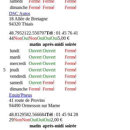
samedi
Fermé
Fermé
Fermé
dimanche
Fermé
Fermé
Fermé
DSC Autos
18 Allée de Bretagne
94320 Thiais
48.795212
2.550797
Tél
: 01 45 76 41
44
Non
Oui
Non
Oui
Oui
Oui
5,00 €
matin
après-midi
soirée
lundi
Ouvert
Ouvert
Fermé
mardi
Ouvert
Ouvert
Fermé
mercredi
Ouvert
Ouvert
Fermé
5
jeudi
Ouvert
Ouvert
Fermé
vendredi
Ouvert
Ouvert
Fermé
samedi
Ouvert
Fermé
Fermé
dimanche
Fermé
Fermé
Fermé
Equip'Pneus
41 route de Provins
94490 Ormesson sur Marne
48.812958
2.566684
Tél
: 01 45 94 28
29
Non
Non
Oui
Oui
Oui
2,00 €
matin
après-midi
soirée