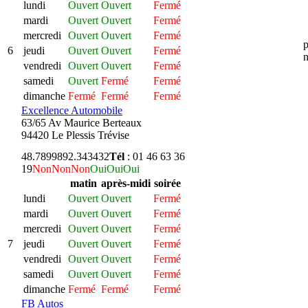
lundi
Ouvert
Ouvert
Fermé
mardi
Ouvert
Ouvert
Fermé
mercredi
Ouvert
Ouvert
Fermé
p
6
jeudi
Ouvert
Ouvert
Fermé
n
vendredi
Ouvert
Ouvert
Fermé
samedi
Ouvert
Fermé
Fermé
dimanche
Fermé
Fermé
Fermé
Excellence Automobile
63/65 Av Maurice Berteaux
94420 Le Plessis Trévise
48.789989
2.343432
Tél
: 01 46 63 36
19
Non
Non
Non
Oui
Oui
Oui
matin
après-midi
soirée
lundi
Ouvert
Ouvert
Fermé
mardi
Ouvert
Ouvert
Fermé
mercredi
Ouvert
Ouvert
Fermé
7
jeudi
Ouvert
Ouvert
Fermé
vendredi
Ouvert
Ouvert
Fermé
samedi
Ouvert
Ouvert
Fermé
dimanche
Fermé
Fermé
Fermé
FB Autos