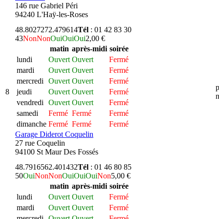
146 rue Gabriel Péri
94240 L'Haÿ-les-Roses
48.802727
2.479614
Tél
: 01 42 83 30
43
Non
Non
Oui
Oui
Oui
2,00 €
matin
après-midi
soirée
lundi
Ouvert
Ouvert
Fermé
mardi
Ouvert
Ouvert
Fermé
mercredi
Ouvert
Ouvert
Fermé
p
8
jeudi
Ouvert
Ouvert
Fermé
n
vendredi
Ouvert
Ouvert
Fermé
samedi
Fermé
Fermé
Fermé
dimanche
Fermé
Fermé
Fermé
Garage Diderot Coquelin
27 rue Coquelin
94100 St Maur Des Fossés
48.791656
2.401432
Tél
: 01 46 80 85
50
Oui
Non
Non
Oui
Oui
Oui
Non
5,00 €
matin
après-midi
soirée
lundi
Ouvert
Ouvert
Fermé
mardi
Ouvert
Ouvert
Fermé
mercredi
Ouvert
Ouvert
Fermé