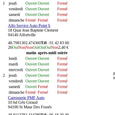
1
jeudi
Ouvert
Ouvert
Fermé
vendredi
Ouvert
Ouvert
Fermé
samedi
Ouvert
Ouvert
Fermé
dimanche
Fermé
Fermé
Fermé
Alfo Service Auto Point S
18 Quai Jean Baptiste Clement
94140 Alfortville
48.798130
2.474360
Tél
: 01 42 83 60
26
Oui
Non
Non
Oui
Oui
Oui
Non
2,40 €
matin
après-midi
soirée
lundi
Ouvert
Ouvert
Fermé
mardi
Ouvert
Ouvert
Fermé
mercredi
Ouvert
Ouvert
Fermé
p
2
jeudi
Ouvert
Ouvert
Fermé
n
vendredi
Ouvert
Ouvert
Fermé
samedi
Ouvert
Fermé
Fermé
dimanche
Fermé
Fermé
Fermé
Carrosserie PMF Auto
10 bd Gén Giraud
94100 St Maur Des Fossés
48.811378
2.434789
Tél
: 06 18 20 49