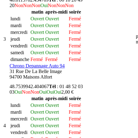
20
Non
Non
Non
Oui
Non
Non
Non
matin
après-midi
soirée
lundi
Ouvert
Ouvert
Fermé
mardi
Ouvert
Ouvert
Fermé
mercredi
Ouvert
Ouvert
Fermé
p
3
jeudi
Ouvert
Ouvert
Fermé
n
vendredi
Ouvert
Ouvert
Fermé
samedi
Ouvert
Ouvert
Fermé
dimanche
Fermé
Fermé
Fermé
Chrono Depannage Auto 94
31 Rue De La Belle Image
94700 Maisons Alfort
48.753994
2.404067
Tél
: 01 48 52 03
03
Oui
Non
Non
Oui
Oui
Oui
2,00 €
matin
après-midi
soirée
lundi
Ouvert
Ouvert
Fermé
mardi
Ouvert
Ouvert
Fermé
mercredi
Ouvert
Ouvert
Fermé
4
jeudi
Ouvert
Ouvert
Fermé
vendredi
Ouvert
Ouvert
Fermé