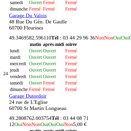
samedi
Ouvert
Fermé
Fermé
dimanche
Fermé
Fermé
Fermé
Garage Du Valois
48 Rue Du Gén. De Gaulle
60700 Fleurines
49.346958
2.596110
Tél
: 03 44 29 96 36
Non
Non
Oui
Oui
matin
après-midi
soirée
lundi
Ouvert
Ouvert
Fermé
mardi
Ouvert
Ouvert
Fermé
mercredi
Ouvert
Ouvert
Fermé
jeudi
Ouvert
Ouvert
Fermé
24
vendredi
Ouvert
Ouvert
Fermé
samedi
Ouvert
Fermé
Fermé
dimanche
Fermé
Fermé
Fermé
Garage Dutordoir
24 rue de L'Eglise
60700 St Martin Longueau
49.280876
2.003754
Tél
: 03 44 08 71
12
Oui
Non
Non
Oui
Oui
Oui
Non
5,00 €
matin
après-midi
soirée