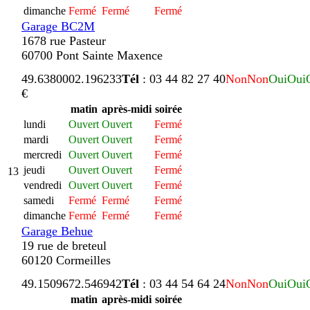
dimanche
Fermé
Fermé
Fermé
Garage BC2M
1678 rue Pasteur
60700 Pont Sainte Maxence
49.638000
2.196233
Tél
: 03 44 82 27 40
Non
Non
Oui
Oui
€
matin
après-midi
soirée
lundi
Ouvert
Ouvert
Fermé
mardi
Ouvert
Ouvert
Fermé
mercredi
Ouvert
Ouvert
Fermé
jeudi
Ouvert
Ouvert
Fermé
13
vendredi
Ouvert
Ouvert
Fermé
samedi
Fermé
Fermé
Fermé
dimanche
Fermé
Fermé
Fermé
Garage Behue
19 rue de breteul
60120 Cormeilles
49.150967
2.546942
Tél
: 03 44 54 64 24
Non
Non
Oui
Oui
matin
après-midi
soirée