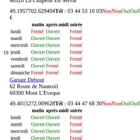
60520 La Chapelle En Serval
49.195770
2.629404
Tél
: 03 44 53 10 03
Non
Non
Oui
Oui
€
matin
après-midi
soirée
lundi
Fermé
Ouvert
Fermé
mardi
Ouvert
Ouvert
Fermé
mercredi
Ouvert
Ouvert
Fermé
jeudi
Ouvert
Ouvert
Fermé
19
vendredi
Ouvert
Ouvert
Fermé
samedi
Ouvert
Fermé
Fermé
dimanche
Fermé
Fermé
Fermé
Garage Debout
62 Route de Nanteuil
60300 Mont L'Eveque
49.401527
2.009628
Tél
: 03 44 47 68 30
Non
Non
Oui
Oui
matin
après-midi
soirée
lundi
Ouvert
Ouvert
Fermé
mardi
Ouvert
Ouvert
Fermé
mercredi
Ouvert
Ouvert
Fermé
jeudi
Ouvert
Ouvert
Fermé