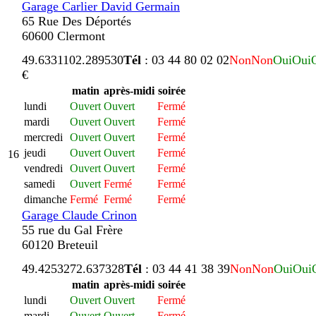
Garage Carlier David Germain
65 Rue Des Déportés
60600 Clermont
49.633110
2.289530
Tél
: 03 44 80 02 02
Non
Non
Oui
Oui
€
matin
après-midi
soirée
lundi
Ouvert
Ouvert
Fermé
mardi
Ouvert
Ouvert
Fermé
mercredi
Ouvert
Ouvert
Fermé
jeudi
Ouvert
Ouvert
Fermé
16
vendredi
Ouvert
Ouvert
Fermé
samedi
Ouvert
Fermé
Fermé
dimanche
Fermé
Fermé
Fermé
Garage Claude Crinon
55 rue du Gal Frère
60120 Breteuil
49.425327
2.637328
Tél
: 03 44 41 38 39
Non
Non
Oui
Oui
matin
après-midi
soirée
lundi
Ouvert
Ouvert
Fermé
mardi
Ouvert
Ouvert
Fermé