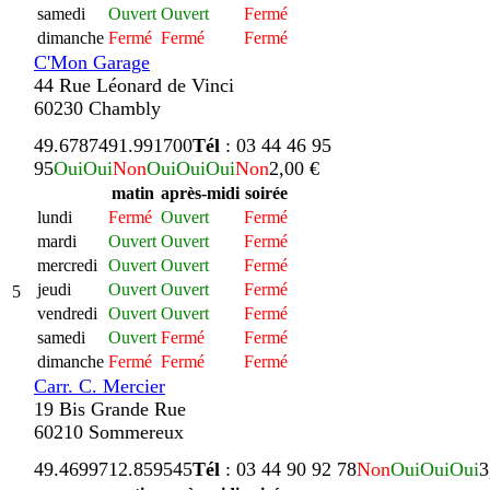
samedi
Ouvert
Ouvert
Fermé
dimanche
Fermé
Fermé
Fermé
C'Mon Garage
44 Rue Léonard de Vinci
60230 Chambly
49.678749
1.991700
Tél
: 03 44 46 95
95
Oui
Oui
Non
Oui
Oui
Oui
Non
2,00 €
matin
après-midi
soirée
lundi
Fermé
Ouvert
Fermé
mardi
Ouvert
Ouvert
Fermé
mercredi
Ouvert
Ouvert
Fermé
jeudi
Ouvert
Ouvert
Fermé
5
vendredi
Ouvert
Ouvert
Fermé
samedi
Ouvert
Fermé
Fermé
dimanche
Fermé
Fermé
Fermé
Carr. C. Mercier
19 Bis Grande Rue
60210 Sommereux
49.469971
2.859545
Tél
: 03 44 90 92 78
Non
Oui
Oui
Oui
3