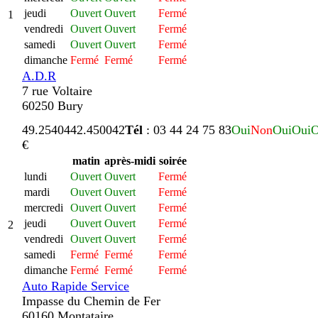
jeudi
Ouvert
Ouvert
Fermé
1
vendredi
Ouvert
Ouvert
Fermé
samedi
Ouvert
Ouvert
Fermé
dimanche
Fermé
Fermé
Fermé
A.D.R
7 rue Voltaire
60250 Bury
49.254044
2.450042
Tél
: 03 44 24 75 83
Oui
Non
Oui
Oui
O
€
matin
après-midi
soirée
lundi
Ouvert
Ouvert
Fermé
mardi
Ouvert
Ouvert
Fermé
mercredi
Ouvert
Ouvert
Fermé
jeudi
Ouvert
Ouvert
Fermé
2
vendredi
Ouvert
Ouvert
Fermé
samedi
Fermé
Fermé
Fermé
dimanche
Fermé
Fermé
Fermé
Auto Rapide Service
Impasse du Chemin de Fer
60160 Montataire