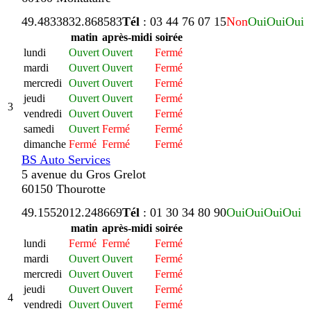
49.483383
2.868583
Tél
: 03 44 76 07 15
Non
Oui
Oui
Oui
matin
après-midi
soirée
lundi
Ouvert
Ouvert
Fermé
mardi
Ouvert
Ouvert
Fermé
mercredi
Ouvert
Ouvert
Fermé
jeudi
Ouvert
Ouvert
Fermé
3
vendredi
Ouvert
Ouvert
Fermé
samedi
Ouvert
Fermé
Fermé
dimanche
Fermé
Fermé
Fermé
BS Auto Services
5 avenue du Gros Grelot
60150 Thourotte
49.155201
2.248669
Tél
: 01 30 34 80 90
Oui
Oui
Oui
Oui
matin
après-midi
soirée
lundi
Fermé
Fermé
Fermé
mardi
Ouvert
Ouvert
Fermé
mercredi
Ouvert
Ouvert
Fermé
jeudi
Ouvert
Ouvert
Fermé
4
vendredi
Ouvert
Ouvert
Fermé