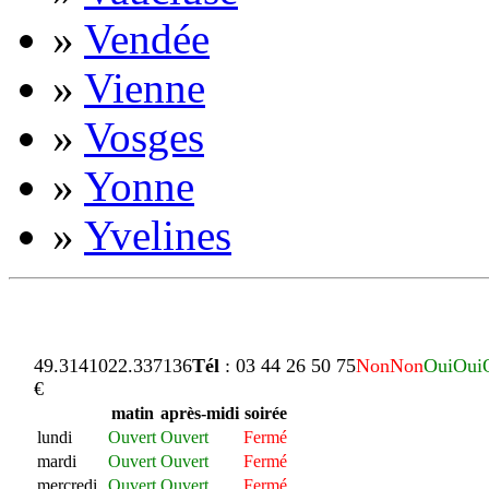
»
Vendée
»
Vienne
»
Vosges
»
Yonne
»
Yvelines
49.314102
2.337136
Tél
: 03 44 26 50 75
Non
Non
Oui
Oui
€
matin
après-midi
soirée
lundi
Ouvert
Ouvert
Fermé
mardi
Ouvert
Ouvert
Fermé
mercredi
Ouvert
Ouvert
Fermé