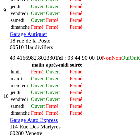
jeudi
Ouvert
Ouvert
Fermé
9
vendredi
Ouvert
Ouvert
Fermé
samedi
Ouvert
Fermé
Fermé
dimanche
Fermé
Fermé
Fermé
Garage Autiquet
18 rue de la Poste
60510 Haudivillers
49.416698
2.802330
Tél
: 03 44 90 00 10
Non
Non
Oui
Oui
matin
après-midi
soirée
lundi
Fermé
Ouvert
Fermé
mardi
Ouvert
Ouvert
Fermé
mercredi
Ouvert
Ouvert
Fermé
jeudi
Ouvert
Ouvert
Fermé
10
vendredi
Ouvert
Ouvert
Fermé
samedi
Ouvert
Fermé
Fermé
dimanche
Fermé
Fermé
Fermé
Garage Auto Express
114 Rue Des Martyres
60280 Venette