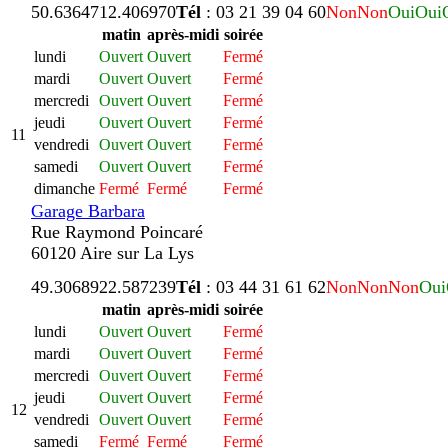
50.636471
2.406970
Tél
: 03 21 39 04 60
Non
Non
Oui
Oui
matin
après-midi
soirée
lundi
Ouvert
Ouvert
Fermé
mardi
Ouvert
Ouvert
Fermé
mercredi
Ouvert
Ouvert
Fermé
jeudi
Ouvert
Ouvert
Fermé
11
vendredi
Ouvert
Ouvert
Fermé
samedi
Ouvert
Ouvert
Fermé
dimanche
Fermé
Fermé
Fermé
Garage Barbara
Rue Raymond Poincaré
60120 Aire sur La Lys
49.306892
2.587239
Tél
: 03 44 31 61 62
Non
Non
Non
Oui
matin
après-midi
soirée
lundi
Ouvert
Ouvert
Fermé
mardi
Ouvert
Ouvert
Fermé
mercredi
Ouvert
Ouvert
Fermé
jeudi
Ouvert
Ouvert
Fermé
12
vendredi
Ouvert
Ouvert
Fermé
samedi
Fermé
Fermé
Fermé