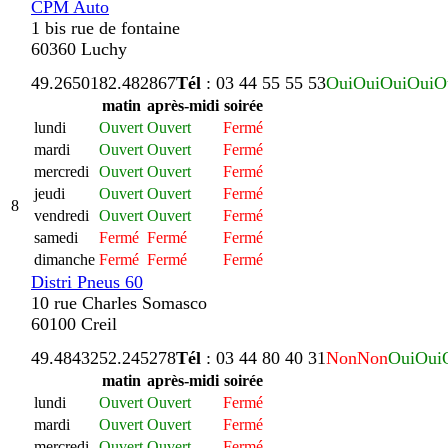
CPM Auto
1 bis rue de fontaine
60360 Luchy
49.265018
2.482867
Tél
: 03 44 55 55 53
Oui
Oui
Oui
Oui
O
matin
après-midi
soirée
lundi
Ouvert
Ouvert
Fermé
mardi
Ouvert
Ouvert
Fermé
mercredi
Ouvert
Ouvert
Fermé
jeudi
Ouvert
Ouvert
Fermé
8
vendredi
Ouvert
Ouvert
Fermé
samedi
Fermé
Fermé
Fermé
dimanche
Fermé
Fermé
Fermé
Distri Pneus 60
10 rue Charles Somasco
60100 Creil
49.484325
2.245278
Tél
: 03 44 80 40 31
Non
Non
Oui
Oui
matin
après-midi
soirée
lundi
Ouvert
Ouvert
Fermé
mardi
Ouvert
Ouvert
Fermé
mercredi
Ouvert
Ouvert
Fermé