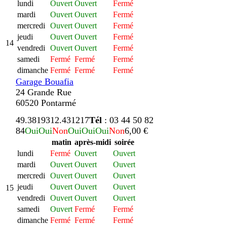
lundi
Ouvert
Ouvert
Fermé
mardi
Ouvert
Ouvert
Fermé
mercredi
Ouvert
Ouvert
Fermé
jeudi
Ouvert
Ouvert
Fermé
14
vendredi
Ouvert
Ouvert
Fermé
samedi
Fermé
Fermé
Fermé
dimanche
Fermé
Fermé
Fermé
Garage Bouafia
24 Grande Rue
60520 Pontarmé
49.381931
2.431217
Tél
: 03 44 50 82
84
Oui
Oui
Non
Oui
Oui
Oui
Non
6,00 €
matin
après-midi
soirée
lundi
Fermé
Ouvert
Ouvert
mardi
Ouvert
Ouvert
Ouvert
mercredi
Ouvert
Ouvert
Ouvert
jeudi
Ouvert
Ouvert
Ouvert
15
vendredi
Ouvert
Ouvert
Ouvert
samedi
Ouvert
Fermé
Fermé
dimanche
Fermé
Fermé
Fermé