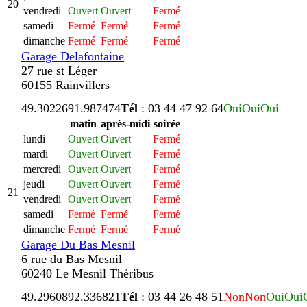
20
vendredi
Ouvert
Ouvert
Fermé
samedi
Fermé
Fermé
Fermé
dimanche
Fermé
Fermé
Fermé
Garage Delafontaine
27 rue st Léger
60155 Rainvillers
49.302269
1.987474
Tél
: 03 44 47 92 64
Oui
Oui
Oui
matin
après-midi
soirée
lundi
Ouvert
Ouvert
Fermé
mardi
Ouvert
Ouvert
Fermé
mercredi
Ouvert
Ouvert
Fermé
jeudi
Ouvert
Ouvert
Fermé
21
vendredi
Ouvert
Ouvert
Fermé
samedi
Fermé
Fermé
Fermé
dimanche
Fermé
Fermé
Fermé
Garage Du Bas Mesnil
6 rue du Bas Mesnil
60240 Le Mesnil Théribus
49.296089
2.336821
Tél
: 03 44 26 48 51
Non
Non
Oui
Oui