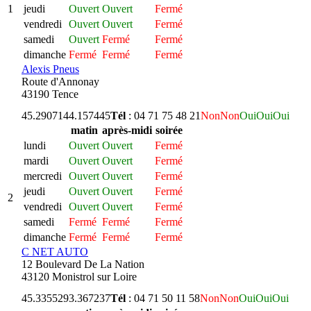
1
jeudi
Ouvert
Ouvert
Fermé
vendredi
Ouvert
Ouvert
Fermé
samedi
Ouvert
Fermé
Fermé
dimanche
Fermé
Fermé
Fermé
Alexis Pneus
Route d'Annonay
43190 Tence
45.290714
4.157445
Tél
: 04 71 75 48 21
Non
Non
Oui
Oui
Oui
matin
après-midi
soirée
lundi
Ouvert
Ouvert
Fermé
mardi
Ouvert
Ouvert
Fermé
mercredi
Ouvert
Ouvert
Fermé
jeudi
Ouvert
Ouvert
Fermé
2
vendredi
Ouvert
Ouvert
Fermé
samedi
Fermé
Fermé
Fermé
dimanche
Fermé
Fermé
Fermé
C NET AUTO
12 Boulevard De La Nation
43120 Monistrol sur Loire
45.335529
3.367237
Tél
: 04 71 50 11 58
Non
Non
Oui
Oui
Oui