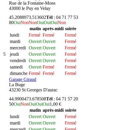
Rue de la Fontaine-Mons
43000 le Puy en Velay
45.208897
3.513602
Tél
: 04 71 77 53
80
Oui
Non
Non
Oui
Oui
Oui
Non
matin
après-midi
soirée
lundi
Fermé
Fermé
Fermé
mardi
Ouvert
Ouvert
Fermé
mercredi
Ouvert
Ouvert
Fermé
5
jeudi
Ouvert
Ouvert
Fermé
vendredi
Ouvert
Ouvert
Fermé
samedi
Ouvert
Fermé
Fermé
dimanche
Fermé
Fermé
Fermé
Garage Giraud
La Buge
43230 St Georges D'aurac
44.990047
3.678508
Tél
: 04 71 57 20
50
Oui
Non
Oui
Oui
Oui
1,00 €
matin
après-midi
soirée
lundi
Ouvert
Ouvert
Fermé
mardi
Ouvert
Ouvert
Fermé
mercredi
Ouvert
Ouvert
Fermé