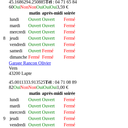
45.168629
4.250885
Tél
: 04 71 65 84
60
Oui
Non
Non
Oui
Oui
Oui
3,59 €
matin
après-midi
soirée
lundi
Ouvert
Ouvert
Fermé
mardi
Ouvert
Ouvert
Fermé
mercredi
Ouvert
Ouvert
Fermé
8
jeudi
Ouvert
Ouvert
Fermé
vendredi
Ouvert
Ouvert
Fermé
samedi
Ouvert
Fermé
Fermé
dimanche
Fermé
Fermé
Fermé
Garage Rancon Olivier
Vern
43200 Lapte
45.001133
3.913525
Tél
: 04 71 08 89
82
Oui
Non
Non
Oui
Oui
Oui
1,00 €
matin
après-midi
soirée
lundi
Ouvert
Ouvert
Fermé
mardi
Ouvert
Ouvert
Fermé
mercredi
Ouvert
Ouvert
Fermé
9
jeudi
Ouvert
Ouvert
Fermé
vendredi
Ouvert
Ouvert
Fermé