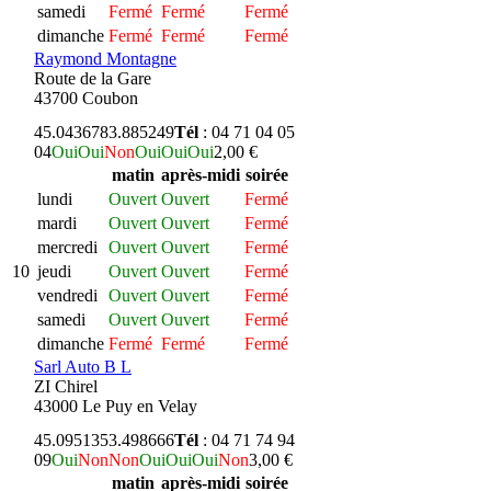
samedi
Fermé
Fermé
Fermé
dimanche
Fermé
Fermé
Fermé
Raymond Montagne
Route de la Gare
43700 Coubon
45.043678
3.885249
Tél
: 04 71 04 05
04
Oui
Oui
Non
Oui
Oui
Oui
2,00 €
matin
après-midi
soirée
lundi
Ouvert
Ouvert
Fermé
mardi
Ouvert
Ouvert
Fermé
mercredi
Ouvert
Ouvert
Fermé
10
jeudi
Ouvert
Ouvert
Fermé
vendredi
Ouvert
Ouvert
Fermé
samedi
Ouvert
Ouvert
Fermé
dimanche
Fermé
Fermé
Fermé
Sarl Auto B L
ZI Chirel
43000 Le Puy en Velay
45.095135
3.498666
Tél
: 04 71 74 94
09
Oui
Non
Non
Oui
Oui
Oui
Non
3,00 €
matin
après-midi
soirée