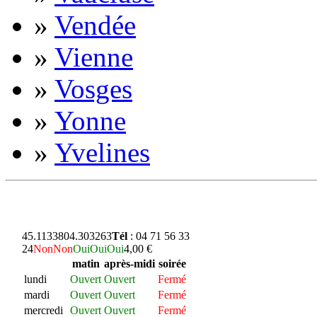
»
Vendée
»
Vienne
»
Vosges
»
Yonne
»
Yvelines
45.113380
4.303263
Tél
: 04 71 56 33
24
Non
Non
Oui
Oui
Oui
4,00 €
matin
après-midi
soirée
lundi
Ouvert
Ouvert
Fermé
mardi
Ouvert
Ouvert
Fermé
mercredi
Ouvert
Ouvert
Fermé