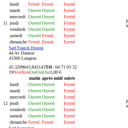
lundi
Fermé
Fermé
Fermé
mardi
Ouvert
Ouvert
Fermé
mercredi
Ouvert
Ouvert
Fermé
p
11
jeudi
Ouvert
Ouvert
Fermé
n
vendredi
Ouvert
Ouvert
Fermé
samedi
Ouvert
Fermé
Fermé
dimanche
Fermé
Fermé
Fermé
Sarl Franck Hugon
44 Av Danton
43300 Langeac
45.329964
3.842143
Tél
: 04 71 03 32
19
Non
Non
Oui
Oui
Oui
1,00 €
matin
après-midi
soirée
lundi
Ouvert
Ouvert
Fermé
mardi
Ouvert
Ouvert
Fermé
mercredi
Ouvert
Ouvert
Fermé
p
12
jeudi
Ouvert
Ouvert
Fermé
n
vendredi
Ouvert
Ouvert
Fermé
samedi
Ouvert
Ouvert
Fermé
dimanche
Fermé
Fermé
Fermé