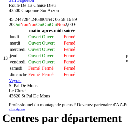
Sarl Sagueton
Route De La Chaise Dieu
43500 Craponne Sur Arzon
45.244728
4.246386
Tél
: 06 58 16 89
20
Oui
Non
Non
Oui
Oui
Oui
Non
2,00 €
matin
après-midi
soirée
lundi
Ouvert
Ouvert
Fermé
mardi
Ouvert
Ouvert
Fermé
mercredi
Ouvert
Ouvert
Fermé
jeudi
Ouvert
Ouvert
Fermé
p
13
n
vendredi
Ouvert
Ouvert
Fermé
samedi
Fermé
Fermé
Fermé
dimanche
Fermé
Fermé
Fermé
Veyrac
St Pal De Mons
Le Cluzel
43620 St Pal De Mons
Professionnel du montage de pneus ? Devenez partenaire d'AZ-Pn
»Inscription
Centres par département