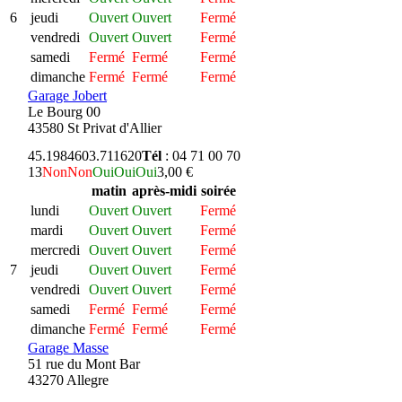
6
jeudi
Ouvert
Ouvert
Fermé
vendredi
Ouvert
Ouvert
Fermé
samedi
Fermé
Fermé
Fermé
dimanche
Fermé
Fermé
Fermé
Garage Jobert
Le Bourg 00
43580 St Privat d'Allier
45.198460
3.711620
Tél
: 04 71 00 70
13
Non
Non
Oui
Oui
Oui
3,00 €
matin
après-midi
soirée
lundi
Ouvert
Ouvert
Fermé
mardi
Ouvert
Ouvert
Fermé
mercredi
Ouvert
Ouvert
Fermé
7
jeudi
Ouvert
Ouvert
Fermé
vendredi
Ouvert
Ouvert
Fermé
samedi
Fermé
Fermé
Fermé
dimanche
Fermé
Fermé
Fermé
Garage Masse
51 rue du Mont Bar
43270 Allegre