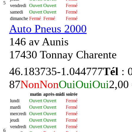
5
vendredi
Ouvert
Ouvert
Fermé
samedi
Ouvert
Ouvert
Fermé
dimanche
Fermé
Fermé
Fermé
Auto Pneus 2000
146 av Aunis
17430 Tonnay Charente
46.183735
-1.044777
Tél
: 
87
Non
Non
Oui
Oui
Oui
2,00
matin
après-midi
soirée
lundi
Ouvert
Ouvert
Fermé
mardi
Ouvert
Ouvert
Fermé
mercredi
Ouvert
Ouvert
Fermé
jeudi
Ouvert
Ouvert
Fermé
vendredi
Ouvert
Ouvert
Fermé
6