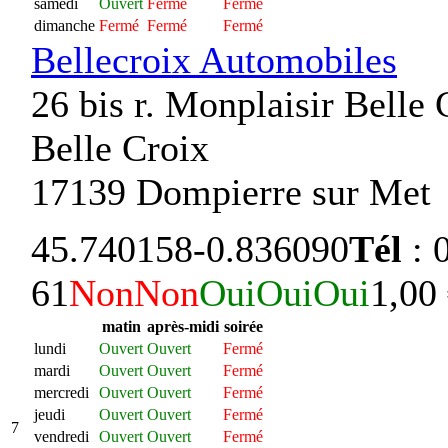
samedi
Ouvert
Fermé
Fermé
dimanche
Fermé
Fermé
Fermé
Bellecroix Automobiles
26 bis r. Monplaisir Belle 
Belle Croix
17139 Dompierre sur Met
45.740158
-0.836090
Tél
: 
61
Non
Non
Oui
Oui
Oui
1,00
matin
après-midi
soirée
lundi
Ouvert
Ouvert
Fermé
mardi
Ouvert
Ouvert
Fermé
mercredi
Ouvert
Ouvert
Fermé
jeudi
Ouvert
Ouvert
Fermé
7
vendredi
Ouvert
Ouvert
Fermé