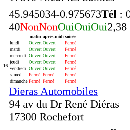
45.945034
-0.975673
Tél
: 
40
Non
Non
Oui
Oui
Oui
2,38
matin
après-midi
soirée
lundi
Ouvert
Ouvert
Fermé
mardi
Ouvert
Ouvert
Fermé
mercredi
Ouvert
Ouvert
Fermé
jeudi
Ouvert
Ouvert
Fermé
16
vendredi
Ouvert
Ouvert
Fermé
samedi
Fermé
Fermé
Fermé
dimanche
Fermé
Fermé
Fermé
Dieras Automobiles
94 av du Dr René Diéras
17300 Rochefort