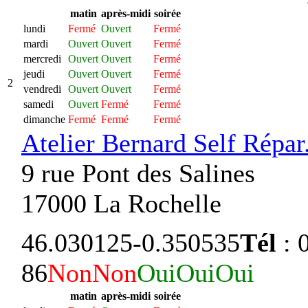
matin
après-midi
soirée
lundi
Fermé
Ouvert
Fermé
mardi
Ouvert
Ouvert
Fermé
mercredi
Ouvert
Ouvert
Fermé
jeudi
Ouvert
Ouvert
Fermé
2
vendredi
Ouvert
Ouvert
Fermé
samedi
Ouvert
Fermé
Fermé
dimanche
Fermé
Fermé
Fermé
Atelier Bernard Self Répar
9 rue Pont des Salines
17000 La Rochelle
46.030125
-0.350535
Tél
: 
86
Non
Non
Oui
Oui
Oui
matin
après-midi
soirée