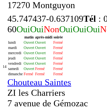
17270 Montguyon
45.747437
-0.637109
Tél
: 
60
Oui
Oui
Non
Oui
Oui
Oui
N
matin
après-midi
soirée
lundi
Ouvert
Ouvert
Fermé
mardi
Ouvert
Ouvert
Fermé
mercredi
Ouvert
Ouvert
Fermé
jeudi
Ouvert
Ouvert
Fermé
vendredi
Ouvert
Ouvert
Fermé
14
samedi
Ouvert
Fermé
Fermé
dimanche
Fermé
Fermé
Fermé
Chouteau Saintes
ZI les Charriers
7 avenue de Gémozac