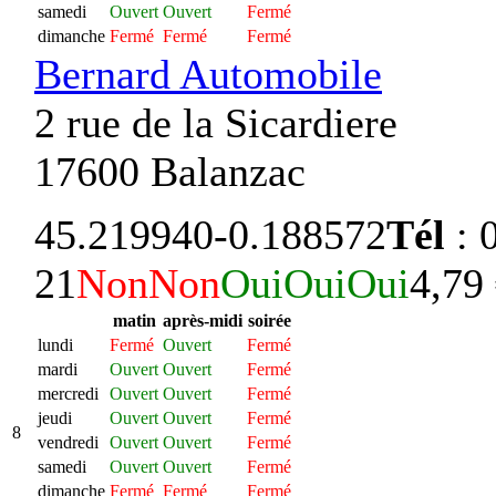
samedi
Ouvert
Ouvert
Fermé
dimanche
Fermé
Fermé
Fermé
Bernard Automobile
2 rue de la Sicardiere
17600 Balanzac
45.219940
-0.188572
Tél
: 
21
Non
Non
Oui
Oui
Oui
4,79
matin
après-midi
soirée
lundi
Fermé
Ouvert
Fermé
mardi
Ouvert
Ouvert
Fermé
mercredi
Ouvert
Ouvert
Fermé
jeudi
Ouvert
Ouvert
Fermé
8
vendredi
Ouvert
Ouvert
Fermé
samedi
Ouvert
Ouvert
Fermé
dimanche
Fermé
Fermé
Fermé