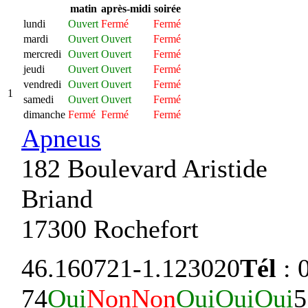
matin
après-midi
soirée
lundi
Ouvert
Fermé
Fermé
mardi
Ouvert
Ouvert
Fermé
mercredi
Ouvert
Ouvert
Fermé
jeudi
Ouvert
Ouvert
Fermé
vendredi
Ouvert
Ouvert
Fermé
1
samedi
Ouvert
Ouvert
Fermé
dimanche
Fermé
Fermé
Fermé
Apneus
182 Boulevard Aristide
Briand
17300 Rochefort
46.160721
-1.123020
Tél
: 
74
Oui
Non
Non
Oui
Oui
Oui
5