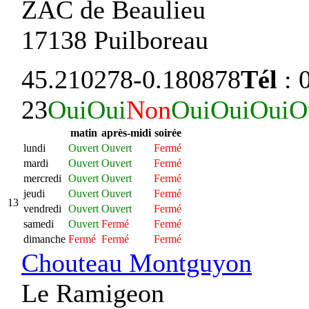
ZAC de Beaulieu
17138 Puilboreau
45.210278
-0.180878
Tél
: 
23
Oui
Oui
Non
Oui
Oui
Oui
O
matin
après-midi
soirée
lundi
Ouvert
Ouvert
Fermé
mardi
Ouvert
Ouvert
Fermé
mercredi
Ouvert
Ouvert
Fermé
jeudi
Ouvert
Ouvert
Fermé
13
vendredi
Ouvert
Ouvert
Fermé
samedi
Ouvert
Fermé
Fermé
dimanche
Fermé
Fermé
Fermé
Chouteau Montguyon
Le Ramigeon