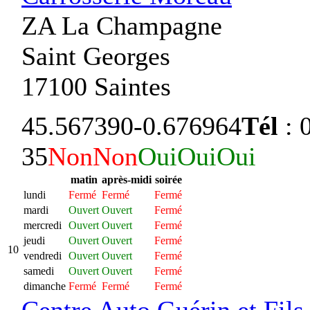
ZA La Champagne
Saint Georges
17100 Saintes
45.567390
-0.676964
Tél
: 
35
Non
Non
Oui
Oui
Oui
matin
après-midi
soirée
lundi
Fermé
Fermé
Fermé
mardi
Ouvert
Ouvert
Fermé
mercredi
Ouvert
Ouvert
Fermé
jeudi
Ouvert
Ouvert
Fermé
10
vendredi
Ouvert
Ouvert
Fermé
samedi
Ouvert
Ouvert
Fermé
dimanche
Fermé
Fermé
Fermé