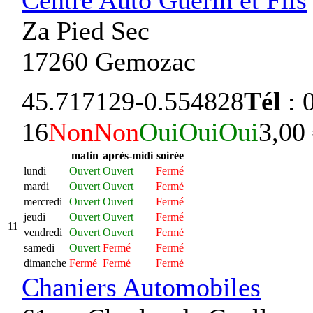
Centre Auto Guérin et Fils
Za Pied Sec
17260 Gemozac
45.717129
-0.554828
Tél
: 
16
Non
Non
Oui
Oui
Oui
3,00
matin
après-midi
soirée
lundi
Ouvert
Ouvert
Fermé
mardi
Ouvert
Ouvert
Fermé
mercredi
Ouvert
Ouvert
Fermé
jeudi
Ouvert
Ouvert
Fermé
11
vendredi
Ouvert
Ouvert
Fermé
samedi
Ouvert
Fermé
Fermé
dimanche
Fermé
Fermé
Fermé
Chaniers Automobiles