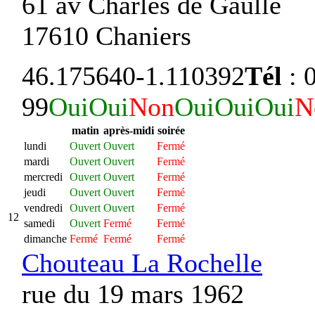
61 av Charles de Gaulle
17610 Chaniers
46.175640
-1.110392
Tél
: 
99
Oui
Oui
Non
Oui
Oui
Oui
N
matin
après-midi
soirée
lundi
Ouvert
Ouvert
Fermé
mardi
Ouvert
Ouvert
Fermé
mercredi
Ouvert
Ouvert
Fermé
jeudi
Ouvert
Ouvert
Fermé
vendredi
Ouvert
Ouvert
Fermé
12
samedi
Ouvert
Fermé
Fermé
dimanche
Fermé
Fermé
Fermé
Chouteau La Rochelle
rue du 19 mars 1962