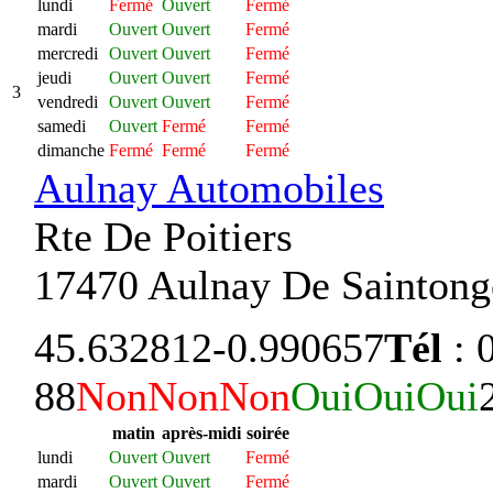
lundi
Fermé
Ouvert
Fermé
mardi
Ouvert
Ouvert
Fermé
mercredi
Ouvert
Ouvert
Fermé
jeudi
Ouvert
Ouvert
Fermé
3
vendredi
Ouvert
Ouvert
Fermé
samedi
Ouvert
Fermé
Fermé
dimanche
Fermé
Fermé
Fermé
Aulnay Automobiles
Rte De Poitiers
17470 Aulnay De Saintong
45.632812
-0.990657
Tél
: 
88
Non
Non
Non
Oui
Oui
Oui
matin
après-midi
soirée
lundi
Ouvert
Ouvert
Fermé
mardi
Ouvert
Ouvert
Fermé