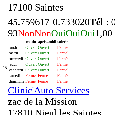
17100 Saintes
45.759617
-0.733020
Tél
: 
93
Non
Non
Oui
Oui
Oui
1,00
matin
après-midi
soirée
lundi
Ouvert
Ouvert
Fermé
mardi
Ouvert
Ouvert
Fermé
mercredi
Ouvert
Ouvert
Fermé
jeudi
Ouvert
Ouvert
Fermé
15
vendredi
Ouvert
Ouvert
Fermé
samedi
Fermé
Fermé
Fermé
dimanche
Fermé
Fermé
Fermé
Clinic'Auto Services
zac de la Mission
17810 Nieul les Saintes