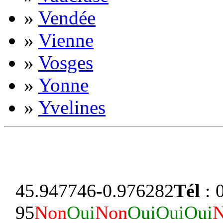
»
Vendée
»
Vienne
»
Vosges
»
Yonne
»
Yvelines
45.947746
-0.976282
Tél
: 
95
Non
Oui
Non
Oui
Oui
Oui