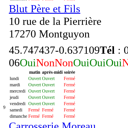
Blut Père et Fils
10 rue de la Pierrière
17270 Montguyon
45.747437
-0.637109
Tél
: 
06
Oui
Non
Non
Oui
Oui
Oui
matin
après-midi
soirée
lundi
Ouvert
Ouvert
Fermé
mardi
Ouvert
Ouvert
Fermé
mercredi
Ouvert
Ouvert
Fermé
jeudi
Ouvert
Ouvert
Fermé
vendredi
Ouvert
Ouvert
Fermé
9
samedi
Fermé
Fermé
Fermé
dimanche
Fermé
Fermé
Fermé
Carrosserie Moreau