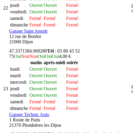
jeudi
Ouvert
Ouvert
Fermé
22
vendredi
Ouvert
Ouvert
Fermé
samedi
Fermé
Fermé
Fermé
dimanche
Fermé
Fermé
Fermé
Garage Saint Joseph
12 rue de Bordot
21000 Dijon
47.337158
4.969280
Tél
: 03 80 43 52
75
Oui
Non
Non
Oui
Oui
Oui
4,00 €
matin
après-midi
soirée
lundi
Ouvert
Ouvert
Fermé
mardi
Ouvert
Ouvert
Fermé
mercredi
Ouvert
Ouvert
Fermé
23
jeudi
Ouvert
Ouvert
Fermé
vendredi
Ouvert
Ouvert
Fermé
samedi
Fermé
Fermé
Fermé
dimanche
Fermé
Fermé
Fermé
Garage Technic Auto
1 Route de Paris
21370 Plombières les Dijon