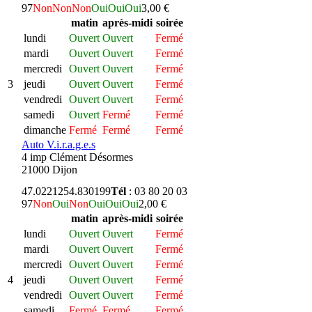
97
Non
Non
Non
Oui
Oui
Oui
3,00 €
matin
après-midi
soirée
lundi
Ouvert
Ouvert
Fermé
mardi
Ouvert
Ouvert
Fermé
mercredi
Ouvert
Ouvert
Fermé
3
jeudi
Ouvert
Ouvert
Fermé
vendredi
Ouvert
Ouvert
Fermé
samedi
Ouvert
Fermé
Fermé
dimanche
Fermé
Fermé
Fermé
Auto V.i.r.a.g.e.s
4 imp Clément Désormes
21000 Dijon
47.022125
4.830199
Tél
: 03 80 20 03
97
Non
Oui
Non
Oui
Oui
Oui
2,00 €
matin
après-midi
soirée
lundi
Ouvert
Ouvert
Fermé
mardi
Ouvert
Ouvert
Fermé
mercredi
Ouvert
Ouvert
Fermé
4
jeudi
Ouvert
Ouvert
Fermé
vendredi
Ouvert
Ouvert
Fermé
samedi
Fermé
Fermé
Fermé