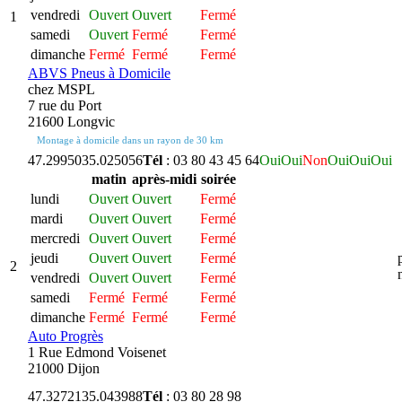
vendredi
Ouvert
Ouvert
Fermé
1
samedi
Ouvert
Fermé
Fermé
dimanche
Fermé
Fermé
Fermé
ABVS Pneus à Domicile
chez MSPL
7 rue du Port
21600 Longvic
Montage à domicile dans un rayon de 30 km
47.299503
5.025056
Tél
: 03 80 43 45 64
Oui
Oui
Non
Oui
Oui
Oui
matin
après-midi
soirée
lundi
Ouvert
Ouvert
Fermé
mardi
Ouvert
Ouvert
Fermé
mercredi
Ouvert
Ouvert
Fermé
jeudi
Ouvert
Ouvert
Fermé
2
vendredi
Ouvert
Ouvert
Fermé
samedi
Fermé
Fermé
Fermé
dimanche
Fermé
Fermé
Fermé
Auto Progrès
1 Rue Edmond Voisenet
21000 Dijon
47.327213
5.043988
Tél
: 03 80 28 98