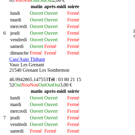
61
Non
Non
Oui
Oui
Oui
2,00 €
matin
après-midi
soirée
lundi
Ouvert
Ouvert
Fermé
mardi
Ouvert
Ouvert
Fermé
mercredi
Ouvert
Ouvert
Fermé
6
jeudi
Ouvert
Ouvert
Fermé
vendredi
Ouvert
Ouvert
Fermé
samedi
Ouvert
Fermé
Fermé
dimanche
Fermé
Fermé
Fermé
Cass'Auto Thibaut
Vaux Les Grenant
21540 Grenant Les Sombernon
46.994286
5.147553
Tél
: 03 80 21 15
52
Oui
Non
Non
Oui
Oui
Oui
3,00 €
matin
après-midi
soirée
lundi
Ouvert
Ouvert
Fermé
mardi
Ouvert
Ouvert
Fermé
mercredi
Ouvert
Ouvert
Fermé
7
jeudi
Ouvert
Ouvert
Fermé
vendredi
Ouvert
Ouvert
Fermé
samedi
Fermé
Fermé
Fermé