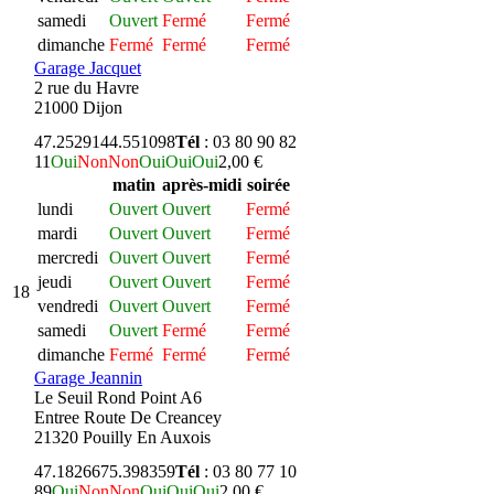
samedi
Ouvert
Fermé
Fermé
dimanche
Fermé
Fermé
Fermé
Garage Jacquet
2 rue du Havre
21000 Dijon
47.252914
4.551098
Tél
: 03 80 90 82
11
Oui
Non
Non
Oui
Oui
Oui
2,00 €
matin
après-midi
soirée
lundi
Ouvert
Ouvert
Fermé
mardi
Ouvert
Ouvert
Fermé
mercredi
Ouvert
Ouvert
Fermé
jeudi
Ouvert
Ouvert
Fermé
18
vendredi
Ouvert
Ouvert
Fermé
samedi
Ouvert
Fermé
Fermé
dimanche
Fermé
Fermé
Fermé
Garage Jeannin
Le Seuil Rond Point A6
Entree Route De Creancey
21320 Pouilly En Auxois
47.182667
5.398359
Tél
: 03 80 77 10
89
Oui
Non
Non
Oui
Oui
Oui
2,00 €