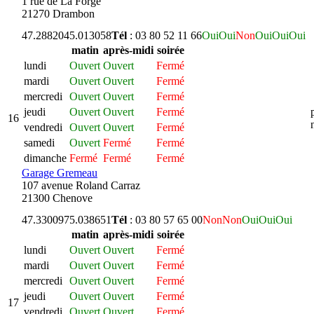
1 rue de La Forge
21270 Drambon
47.288204
5.013058
Tél
: 03 80 52 11 66
Oui
Oui
Non
Oui
Oui
Oui
matin
après-midi
soirée
lundi
Ouvert
Ouvert
Fermé
mardi
Ouvert
Ouvert
Fermé
mercredi
Ouvert
Ouvert
Fermé
jeudi
Ouvert
Ouvert
Fermé
16
vendredi
Ouvert
Ouvert
Fermé
samedi
Ouvert
Fermé
Fermé
dimanche
Fermé
Fermé
Fermé
Garage Gremeau
107 avenue Roland Carraz
21300 Chenove
47.330097
5.038651
Tél
: 03 80 57 65 00
Non
Non
Oui
Oui
Oui
matin
après-midi
soirée
lundi
Ouvert
Ouvert
Fermé
mardi
Ouvert
Ouvert
Fermé
mercredi
Ouvert
Ouvert
Fermé
jeudi
Ouvert
Ouvert
Fermé
17
vendredi
Ouvert
Ouvert
Fermé