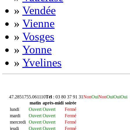
»
Vendée
»
Vienne
»
Vosges
»
Yonne
»
Yvelines
47.285175
5.061110
Tél
: 03 80 37 91 31
Non
Oui
Non
Oui
Oui
Oui
matin
après-midi
soirée
lundi
Ouvert
Ouvert
Fermé
mardi
Ouvert
Ouvert
Fermé
mercredi
Ouvert
Ouvert
Fermé
jeudi
Ouvert
Ouvert
Fermé