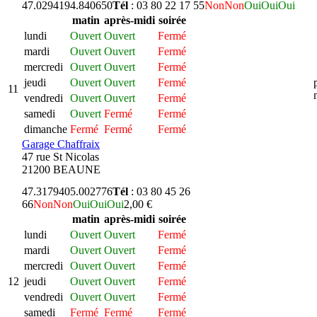
47.029419
4.840650
Tél
: 03 80 22 17 55
Non
Non
Oui
Oui
Oui
matin
après-midi
soirée
lundi
Ouvert
Ouvert
Fermé
mardi
Ouvert
Ouvert
Fermé
mercredi
Ouvert
Ouvert
Fermé
jeudi
Ouvert
Ouvert
Fermé
11
vendredi
Ouvert
Ouvert
Fermé
samedi
Ouvert
Fermé
Fermé
dimanche
Fermé
Fermé
Fermé
Garage Chaffraix
47 rue St Nicolas
21200 BEAUNE
47.317940
5.002776
Tél
: 03 80 45 26
66
Non
Non
Oui
Oui
Oui
2,00 €
matin
après-midi
soirée
lundi
Ouvert
Ouvert
Fermé
mardi
Ouvert
Ouvert
Fermé
mercredi
Ouvert
Ouvert
Fermé
12
jeudi
Ouvert
Ouvert
Fermé
vendredi
Ouvert
Ouvert
Fermé
samedi
Fermé
Fermé
Fermé