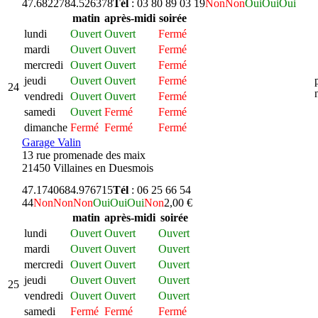
47.682278
4.526378
Tél
: 03 80 89 03 19
Non
Non
Oui
Oui
Oui
matin
après-midi
soirée
lundi
Ouvert
Ouvert
Fermé
mardi
Ouvert
Ouvert
Fermé
mercredi
Ouvert
Ouvert
Fermé
jeudi
Ouvert
Ouvert
Fermé
24
vendredi
Ouvert
Ouvert
Fermé
samedi
Ouvert
Fermé
Fermé
dimanche
Fermé
Fermé
Fermé
Garage Valin
13 rue promenade des maix
21450 Villaines en Duesmois
47.174068
4.976715
Tél
: 06 25 66 54
44
Non
Non
Non
Oui
Oui
Oui
Non
2,00 €
matin
après-midi
soirée
lundi
Ouvert
Ouvert
Ouvert
mardi
Ouvert
Ouvert
Ouvert
mercredi
Ouvert
Ouvert
Ouvert
jeudi
Ouvert
Ouvert
Ouvert
25
vendredi
Ouvert
Ouvert
Ouvert
samedi
Fermé
Fermé
Fermé