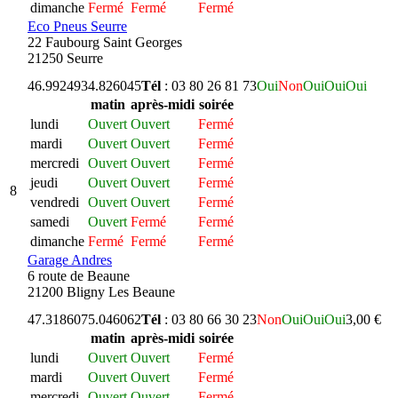
dimanche
Fermé
Fermé
Fermé
Eco Pneus Seurre
22 Faubourg Saint Georges
21250 Seurre
46.992493
4.826045
Tél
: 03 80 26 81 73
Oui
Non
Oui
Oui
Oui
matin
après-midi
soirée
lundi
Ouvert
Ouvert
Fermé
mardi
Ouvert
Ouvert
Fermé
mercredi
Ouvert
Ouvert
Fermé
jeudi
Ouvert
Ouvert
Fermé
8
vendredi
Ouvert
Ouvert
Fermé
samedi
Ouvert
Fermé
Fermé
dimanche
Fermé
Fermé
Fermé
Garage Andres
6 route de Beaune
21200 Bligny Les Beaune
47.318607
5.046062
Tél
: 03 80 66 30 23
Non
Oui
Oui
Oui
3,00 €
matin
après-midi
soirée
lundi
Ouvert
Ouvert
Fermé
mardi
Ouvert
Ouvert
Fermé
mercredi
Ouvert
Ouvert
Fermé