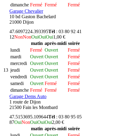
dimanche
Fermé
Fermé
Fermé
Garage Chevalier
10 bd Gaston Bachelard
21000 Dijon
47.609722
4.393395
Tél
: 03 80 92 41
12
Non
Non
Oui
Oui
Oui
1,00 €
matin
après-midi
soirée
lundi
Fermé
Ouvert
Fermé
mardi
Ouvert
Ouvert
Fermé
mercredi
Ouvert
Ouvert
Fermé
13
jeudi
Ouvert
Ouvert
Fermé
vendredi
Ouvert
Ouvert
Fermé
samedi
Ouvert
Fermé
Fermé
dimanche
Fermé
Fermé
Fermé
Garage Dems Auto
1 route de Dijon
21500 Fain les Montbard
47.515369
5.109644
Tél
: 03 80 95 05
87
Oui
Non
Oui
Oui
Oui
2,00 €
matin
après-midi
soirée
lundi
Ouvert
Ouvert
Fermé