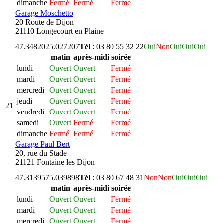
dimanche
Fermé
Fermé
Fermé
Garage Moschetto
20 Route de Dijon
21110 Longecourt en Plaine
47.348202
5.027207
Tél
: 03 80 55 32 22
Oui
Non
Oui
Oui
Oui
matin
après-midi
soirée
lundi
Ouvert
Ouvert
Fermé
mardi
Ouvert
Ouvert
Fermé
mercredi
Ouvert
Ouvert
Fermé
jeudi
Ouvert
Ouvert
Fermé
21
vendredi
Ouvert
Ouvert
Fermé
samedi
Ouvert
Fermé
Fermé
dimanche
Fermé
Fermé
Fermé
Garage Paul Bert
20, rue du Stade
21121 Fontaine les Dijon
47.313957
5.039898
Tél
: 03 80 67 48 31
Non
Non
Oui
Oui
Oui
matin
après-midi
soirée
lundi
Ouvert
Ouvert
Fermé
mardi
Ouvert
Ouvert
Fermé
mercredi
Ouvert
Ouvert
Fermé