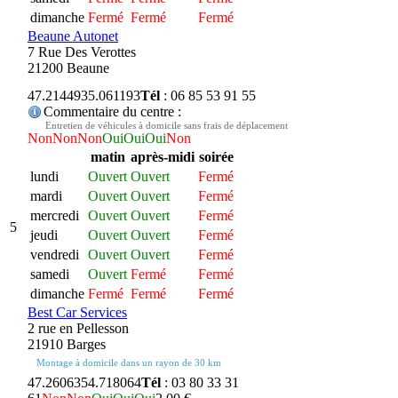
dimanche
Fermé
Fermé
Fermé
Beaune Autonet
7 Rue Des Verottes
21200 Beaune
47.214493
5.061193
Tél
: 06 85 53 91 55
Commentaire du centre :
Entretien de véhicules à domicile sans frais de déplacement
Non
Non
Non
Oui
Oui
Oui
Non
matin
après-midi
soirée
lundi
Ouvert
Ouvert
Fermé
mardi
Ouvert
Ouvert
Fermé
mercredi
Ouvert
Ouvert
Fermé
5
jeudi
Ouvert
Ouvert
Fermé
vendredi
Ouvert
Ouvert
Fermé
samedi
Ouvert
Fermé
Fermé
dimanche
Fermé
Fermé
Fermé
Best Car Services
2 rue en Pellesson
21910 Barges
Montage à domicile dans un rayon de 30 km
47.260635
4.718064
Tél
: 03 80 33 31