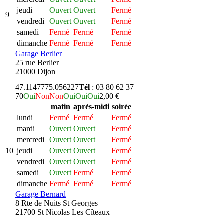
jeudi
Ouvert
Ouvert
Fermé
9
vendredi
Ouvert
Ouvert
Fermé
samedi
Fermé
Fermé
Fermé
dimanche
Fermé
Fermé
Fermé
Garage Berlier
25 rue Berlier
21000 Dijon
47.114777
5.056227
Tél
: 03 80 62 37
70
Oui
Non
Non
Oui
Oui
Oui
2,00 €
matin
après-midi
soirée
lundi
Fermé
Fermé
Fermé
mardi
Ouvert
Ouvert
Fermé
mercredi
Ouvert
Ouvert
Fermé
10
jeudi
Ouvert
Ouvert
Fermé
vendredi
Ouvert
Ouvert
Fermé
samedi
Ouvert
Fermé
Fermé
dimanche
Fermé
Fermé
Fermé
Garage Bernard
8 Rte de Nuits St Georges
21700 St Nicolas Les Cîteaux