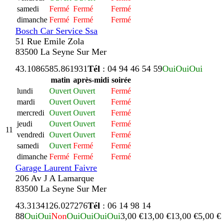
samedi
Fermé
Fermé
Fermé
dimanche
Fermé
Fermé
Fermé
Bosch Car Service Ssa
51 Rue Emile Zola
83500 La Seyne Sur Mer
43.108658
5.861931
Tél
: 04 94 46 54 59
Oui
Oui
Oui
matin
après-midi
soirée
lundi
Ouvert
Ouvert
Fermé
mardi
Ouvert
Ouvert
Fermé
mercredi
Ouvert
Ouvert
Fermé
jeudi
Ouvert
Ouvert
Fermé
11
vendredi
Ouvert
Ouvert
Fermé
samedi
Ouvert
Fermé
Fermé
dimanche
Fermé
Fermé
Fermé
Garage Laurent Faivre
206 Av J A Lamarque
83500 La Seyne Sur Mer
43.313412
6.027276
Tél
: 06 14 98 14
88
Oui
Oui
Non
Oui
Oui
Oui
Oui
3,00 €
13,00 €
13,00 €
5,00 €