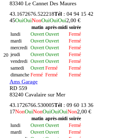
83340 Le Cannet Des Maures
43.167267
6.522218
Tél
: 04 94 15 42
45
Oui
Oui
Non
Oui
Oui
Oui
2,00 €
matin
après-midi
soirée
lundi
Ouvert
Ouvert
Fermé
mardi
Ouvert
Ouvert
Fermé
mercredi
Ouvert
Ouvert
Fermé
jeudi
Ouvert
Ouvert
Fermé
20
vendredi
Ouvert
Ouvert
Fermé
samedi
Ouvert
Fermé
Fermé
dimanche
Fermé
Fermé
Fermé
Ams Garage
RD 559
83240 Cavalaire sur Mer
43.172676
6.530005
Tél
: 09 60 13 36
17
Non
Oui
Non
Oui
Oui
Oui
Non
2,00 €
matin
après-midi
soirée
lundi
Ouvert
Ouvert
Fermé
mardi
Ouvert
Ouvert
Fermé