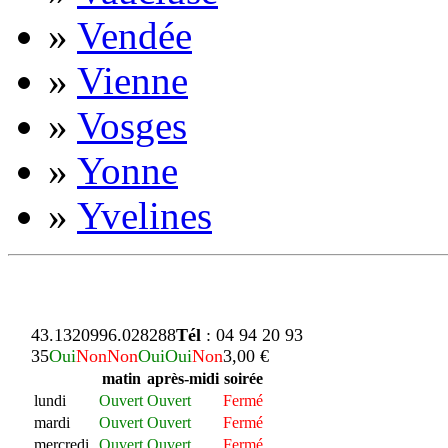
»
Vendée
»
Vienne
»
Vosges
»
Yonne
»
Yvelines
43.132099
6.028288
Tél
: 04 94 20 93
35
Oui
Non
Non
Oui
Oui
Non
3,00 €
matin
après-midi
soirée
lundi
Ouvert
Ouvert
Fermé
mardi
Ouvert
Ouvert
Fermé
mercredi
Ouvert
Ouvert
Fermé