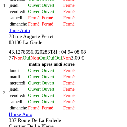
jeudi
Ouvert
Ouvert
Fermé
1
vendredi
Ouvert
Ouvert
Fermé
samedi
Fermé
Fermé
Fermé
dimanche
Fermé
Fermé
Fermé
Tape Auto
78 rue Auguste Perret
83130 La Garde
43.127865
6.020283
Tél
: 04 94 08 08
77
Non
Oui
Non
Oui
Oui
Oui
Non
3,00 €
matin
après-midi
soirée
lundi
Ouvert
Ouvert
Fermé
mardi
Ouvert
Ouvert
Fermé
mercredi
Ouvert
Ouvert
Fermé
jeudi
Ouvert
Ouvert
Fermé
2
vendredi
Ouvert
Ouvert
Fermé
samedi
Ouvert
Ouvert
Fermé
dimanche
Fermé
Fermé
Fermé
Horse Auto
337 Route De La Farlede
Quartier De La Pîerre