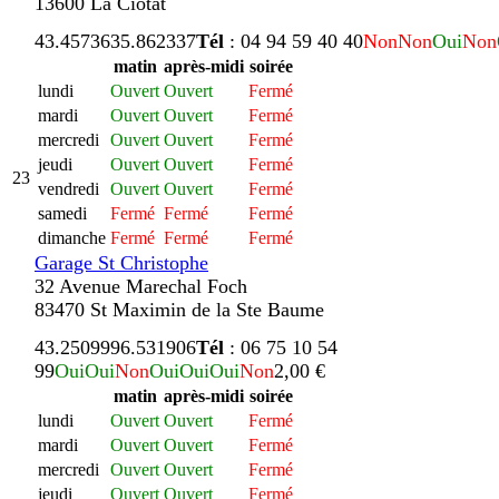
13600 La Ciotat
43.457363
5.862337
Tél
: 04 94 59 40 40
Non
Non
Oui
Non
matin
après-midi
soirée
lundi
Ouvert
Ouvert
Fermé
mardi
Ouvert
Ouvert
Fermé
mercredi
Ouvert
Ouvert
Fermé
jeudi
Ouvert
Ouvert
Fermé
23
vendredi
Ouvert
Ouvert
Fermé
samedi
Fermé
Fermé
Fermé
dimanche
Fermé
Fermé
Fermé
Garage St Christophe
32 Avenue Marechal Foch
83470 St Maximin de la Ste Baume
43.250999
6.531906
Tél
: 06 75 10 54
99
Oui
Oui
Non
Oui
Oui
Oui
Non
2,00 €
matin
après-midi
soirée
lundi
Ouvert
Ouvert
Fermé
mardi
Ouvert
Ouvert
Fermé
mercredi
Ouvert
Ouvert
Fermé
jeudi
Ouvert
Ouvert
Fermé