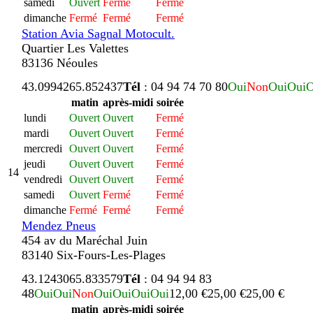
samedi
Ouvert
Fermé
Fermé
dimanche
Fermé
Fermé
Fermé
Station Avia Sagnal Motocult.
Quartier Les Valettes
83136 Néoules
43.099426
5.852437
Tél
: 04 94 74 70 80
Oui
Non
Oui
Oui
O
matin
après-midi
soirée
lundi
Ouvert
Ouvert
Fermé
mardi
Ouvert
Ouvert
Fermé
mercredi
Ouvert
Ouvert
Fermé
jeudi
Ouvert
Ouvert
Fermé
14
vendredi
Ouvert
Ouvert
Fermé
samedi
Ouvert
Fermé
Fermé
dimanche
Fermé
Fermé
Fermé
Mendez Pneus
454 av du Maréchal Juin
83140 Six-Fours-Les-Plages
43.124306
5.833579
Tél
: 04 94 94 83
48
Oui
Oui
Non
Oui
Oui
Oui
Oui
12,00 €
25,00 €
25,00 €
matin
après-midi
soirée