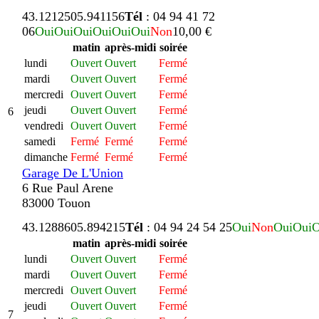
43.121250
5.941156
Tél
: 04 94 41 72
06
Oui
Oui
Oui
Oui
Oui
Oui
Non
10,00 €
matin
après-midi
soirée
lundi
Ouvert
Ouvert
Fermé
mardi
Ouvert
Ouvert
Fermé
mercredi
Ouvert
Ouvert
Fermé
jeudi
Ouvert
Ouvert
Fermé
6
vendredi
Ouvert
Ouvert
Fermé
samedi
Fermé
Fermé
Fermé
dimanche
Fermé
Fermé
Fermé
Garage De L'Union
6 Rue Paul Arene
83000 Touon
43.128860
5.894215
Tél
: 04 94 24 54 25
Oui
Non
Oui
Oui
O
matin
après-midi
soirée
lundi
Ouvert
Ouvert
Fermé
mardi
Ouvert
Ouvert
Fermé
mercredi
Ouvert
Ouvert
Fermé
jeudi
Ouvert
Ouvert
Fermé
7