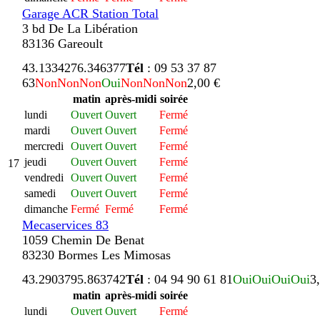
Garage ACR Station Total
3 bd De La Libération
83136 Gareoult
43.133427
6.346377
Tél
: 09 53 37 87
63
Non
Non
Non
Oui
Non
Non
Non
2,00 €
matin
après-midi
soirée
lundi
Ouvert
Ouvert
Fermé
mardi
Ouvert
Ouvert
Fermé
mercredi
Ouvert
Ouvert
Fermé
jeudi
Ouvert
Ouvert
Fermé
17
vendredi
Ouvert
Ouvert
Fermé
samedi
Ouvert
Ouvert
Fermé
dimanche
Fermé
Fermé
Fermé
Mecaservices 83
1059 Chemin De Benat
83230 Bormes Les Mimosas
43.290379
5.863742
Tél
: 04 94 90 61 81
Oui
Oui
Oui
Oui
3
matin
après-midi
soirée
lundi
Ouvert
Ouvert
Fermé