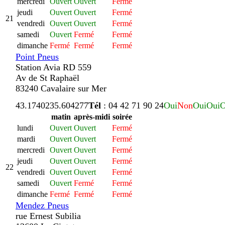
mercredi
Ouvert
Ouvert
Fermé
jeudi
Ouvert
Ouvert
Fermé
21
vendredi
Ouvert
Ouvert
Fermé
samedi
Ouvert
Fermé
Fermé
dimanche
Fermé
Fermé
Fermé
Point Pneus
Station Avia RD 559
Av de St Raphaël
83240 Cavalaire sur Mer
43.174023
5.604277
Tél
: 04 42 71 90 24
Oui
Non
Oui
Oui
O
matin
après-midi
soirée
lundi
Ouvert
Ouvert
Fermé
mardi
Ouvert
Ouvert
Fermé
mercredi
Ouvert
Ouvert
Fermé
jeudi
Ouvert
Ouvert
Fermé
22
vendredi
Ouvert
Ouvert
Fermé
samedi
Ouvert
Fermé
Fermé
dimanche
Fermé
Fermé
Fermé
Mendez Pneus
rue Ernest Subilia