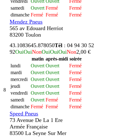
vendredi
Ouvert
Ouvert
Fermé
samedi
Ouvert
Fermé
Fermé
dimanche
Fermé
Fermé
Fermé
Mendez Pneus
565 av Edouard Herriot
83200 Toulon
43.108364
5.878050
Tél
: 04 94 30 52
92
Oui
Oui
Non
Oui
Oui
Oui
Non
2,00 €
matin
après-midi
soirée
lundi
Ouvert
Ouvert
Fermé
mardi
Ouvert
Ouvert
Fermé
mercredi
Ouvert
Ouvert
Fermé
jeudi
Ouvert
Ouvert
Fermé
8
vendredi
Ouvert
Ouvert
Fermé
samedi
Ouvert
Fermé
Fermé
dimanche
Fermé
Fermé
Fermé
Speed Pneus
73 Avenue De La 1 Ere
Armée Française
83500 La Seyne Sur Mer