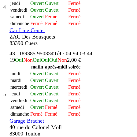
jeudi
Ouvert
Ouvert
Fermé
4
vendredi
Ouvert
Ouvert
Fermé
samedi
Ouvert
Fermé
Fermé
dimanche
Fermé
Fermé
Fermé
Car Line Center
ZAC Des Bousquets
83390 Cuers
43.118938
5.950334
Tél
: 04 94 03 44
19
Oui
Non
Oui
Oui
Oui
Non
2,00 €
matin
après-midi
soirée
lundi
Ouvert
Ouvert
Fermé
mardi
Ouvert
Ouvert
Fermé
mercredi
Ouvert
Ouvert
Fermé
jeudi
Ouvert
Ouvert
Fermé
5
vendredi
Ouvert
Ouvert
Fermé
samedi
Ouvert
Fermé
Fermé
dimanche
Fermé
Fermé
Fermé
Garage Brachet
40 rue du Colonel Moll
83000 Toulon