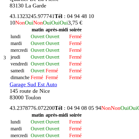
83130 La Garde
43.132324
5.977741
Tél
: 04 94 48 10
10
Non
Oui
Non
Oui
Oui
Oui
3,75 €
matin
après-midi
soirée
lundi
Ouvert
Ouvert
Fermé
mardi
Ouvert
Ouvert
Fermé
mercredi
Ouvert
Ouvert
Fermé
jeudi
Ouvert
Ouvert
Fermé
3
vendredi
Ouvert
Ouvert
Fermé
samedi
Ouvert
Fermé
Fermé
dimanche
Fermé
Fermé
Fermé
Garage Sud Est Auto
145 route de Nice
83000 Toulon
43.237877
6.072200
Tél
: 04 94 08 05 94
Non
Non
Oui
Oui
matin
après-midi
soirée
lundi
Ouvert
Ouvert
Fermé
mardi
Ouvert
Ouvert
Fermé
mercredi
Ouvert
Ouvert
Fermé