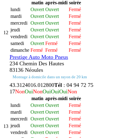
matin
après-midi
soirée
lundi
Ouvert
Ouvert
Fermé
mardi
Ouvert
Ouvert
Fermé
mercredi
Ouvert
Ouvert
Fermé
jeudi
Ouvert
Ouvert
Fermé
12
vendredi
Ouvert
Ouvert
Fermé
samedi
Ouvert
Fermé
Fermé
dimanche
Fermé
Fermé
Fermé
Prestige Auto Moto Pneus
234 Chemin Des Hautes
83136 Néoules
Montage à domicile dans un rayon de 20 km
43.312401
6.012800
Tél
: 04 94 72 75
17
Non
Oui
Non
Oui
Oui
Oui
Non
matin
après-midi
soirée
lundi
Ouvert
Ouvert
Fermé
mardi
Ouvert
Ouvert
Fermé
mercredi
Ouvert
Ouvert
Fermé
jeudi
Ouvert
Ouvert
Fermé
13
vendredi
Ouvert
Ouvert
Fermé