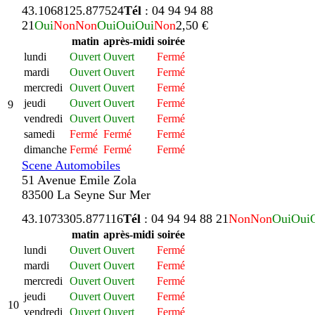
43.106812
5.877524
Tél
: 04 94 94 88
21
Oui
Non
Non
Oui
Oui
Oui
Non
2,50 €
matin
après-midi
soirée
lundi
Ouvert
Ouvert
Fermé
mardi
Ouvert
Ouvert
Fermé
mercredi
Ouvert
Ouvert
Fermé
jeudi
Ouvert
Ouvert
Fermé
9
vendredi
Ouvert
Ouvert
Fermé
samedi
Fermé
Fermé
Fermé
dimanche
Fermé
Fermé
Fermé
Scene Automobiles
51 Avenue Emile Zola
83500 La Seyne Sur Mer
43.107330
5.877116
Tél
: 04 94 94 88 21
Non
Non
Oui
Oui
matin
après-midi
soirée
lundi
Ouvert
Ouvert
Fermé
mardi
Ouvert
Ouvert
Fermé
mercredi
Ouvert
Ouvert
Fermé
jeudi
Ouvert
Ouvert
Fermé
10
vendredi
Ouvert
Ouvert
Fermé