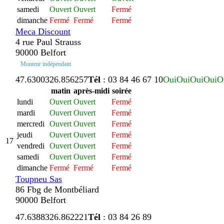
samedi
Ouvert
Ouvert
Fermé
dimanche
Fermé
Fermé
Fermé
Meca Discount
4 rue Paul Strauss
90000 Belfort
Monteur indépendant
47.630032
6.856257
Tél
: 03 84 46 67 10
Oui
Oui
Oui
Oui
O
matin
après-midi
soirée
lundi
Ouvert
Ouvert
Fermé
mardi
Ouvert
Ouvert
Fermé
mercredi
Ouvert
Ouvert
Fermé
jeudi
Ouvert
Ouvert
Fermé
17
vendredi
Ouvert
Ouvert
Fermé
samedi
Ouvert
Ouvert
Fermé
dimanche
Fermé
Fermé
Fermé
Toupneu Sas
86 Fbg de Montbéliard
90000 Belfort
47.638832
6.862221
Tél
: 03 84 26 89