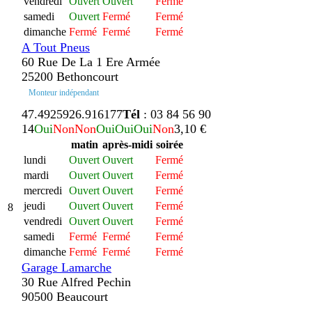
vendredi
Ouvert
Ouvert
Fermé
samedi
Ouvert
Fermé
Fermé
dimanche
Fermé
Fermé
Fermé
A Tout Pneus
60 Rue De La 1 Ere Armée
25200 Bethoncourt
Monteur indépendant
47.492592
6.916177
Tél
: 03 84 56 90
14
Oui
Non
Non
Oui
Oui
Oui
Non
3,10 €
matin
après-midi
soirée
lundi
Ouvert
Ouvert
Fermé
mardi
Ouvert
Ouvert
Fermé
mercredi
Ouvert
Ouvert
Fermé
jeudi
Ouvert
Ouvert
Fermé
8
vendredi
Ouvert
Ouvert
Fermé
samedi
Fermé
Fermé
Fermé
dimanche
Fermé
Fermé
Fermé
Garage Lamarche
30 Rue Alfred Pechin
90500 Beaucourt