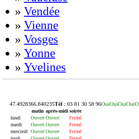
»
Vendée
»
Vienne
»
Vosges
»
Yonne
»
Yvelines
47.492836
6.840235
Tél
: 03 81 30 58 96
Oui
Oui
Oui
Oui
O
matin
après-midi
soirée
lundi
Ouvert
Ouvert
Fermé
mardi
Ouvert
Ouvert
Fermé
mercredi
Ouvert
Ouvert
Fermé
jeudi
Ouvert
Ouvert
Fermé