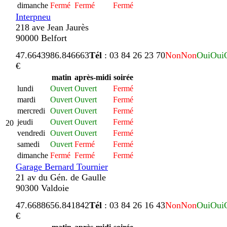
dimanche
Fermé
Fermé
Fermé
Interpneu
218 ave Jean Jaurès
90000 Belfort
47.664398
6.846663
Tél
: 03 84 26 23 70
Non
Non
Oui
Oui
€
matin
après-midi
soirée
lundi
Ouvert
Ouvert
Fermé
mardi
Ouvert
Ouvert
Fermé
mercredi
Ouvert
Ouvert
Fermé
jeudi
Ouvert
Ouvert
Fermé
20
vendredi
Ouvert
Ouvert
Fermé
samedi
Ouvert
Fermé
Fermé
dimanche
Fermé
Fermé
Fermé
Garage Bernard Tournier
21 av du Gén. de Gaulle
90300 Valdoie
47.668865
6.841842
Tél
: 03 84 26 16 43
Non
Non
Oui
Oui
€