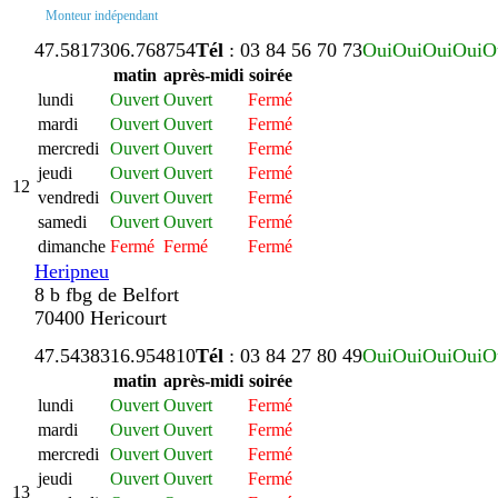
Monteur indépendant
47.581730
6.768754
Tél
: 03 84 56 70 73
Oui
Oui
Oui
Oui
O
matin
après-midi
soirée
lundi
Ouvert
Ouvert
Fermé
mardi
Ouvert
Ouvert
Fermé
mercredi
Ouvert
Ouvert
Fermé
jeudi
Ouvert
Ouvert
Fermé
12
vendredi
Ouvert
Ouvert
Fermé
samedi
Ouvert
Ouvert
Fermé
dimanche
Fermé
Fermé
Fermé
Heripneu
8 b fbg de Belfort
70400 Hericourt
47.543831
6.954810
Tél
: 03 84 27 80 49
Oui
Oui
Oui
Oui
O
matin
après-midi
soirée
lundi
Ouvert
Ouvert
Fermé
mardi
Ouvert
Ouvert
Fermé
mercredi
Ouvert
Ouvert
Fermé
jeudi
Ouvert
Ouvert
Fermé
13