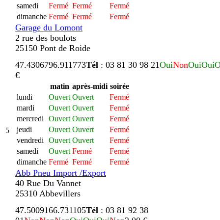
samedi
Fermé
Fermé
Fermé
dimanche
Fermé
Fermé
Fermé
Garage du Lomont
2 rue des boulots
25150 Pont de Roide
47.430679
6.911773
Tél
: 03 81 30 98 21
Oui
Non
Oui
Oui
O
€
matin
après-midi
soirée
lundi
Ouvert
Ouvert
Fermé
mardi
Ouvert
Ouvert
Fermé
mercredi
Ouvert
Ouvert
Fermé
jeudi
Ouvert
Ouvert
Fermé
5
vendredi
Ouvert
Ouvert
Fermé
samedi
Ouvert
Fermé
Fermé
dimanche
Fermé
Fermé
Fermé
Abb Pneu Import /Export
40 Rue Du Vannet
25310 Abbevillers
47.500916
6.731105
Tél
: 03 81 92 38