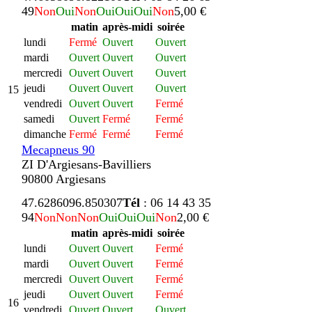
49
Non
Oui
Non
Oui
Oui
Oui
Non
5,00 €
matin
après-midi
soirée
lundi
Fermé
Ouvert
Ouvert
mardi
Ouvert
Ouvert
Ouvert
mercredi
Ouvert
Ouvert
Ouvert
jeudi
Ouvert
Ouvert
Ouvert
15
vendredi
Ouvert
Ouvert
Fermé
samedi
Ouvert
Fermé
Fermé
dimanche
Fermé
Fermé
Fermé
Mecapneus 90
ZI D'Argiesans-Bavilliers
90800 Argiesans
47.628609
6.850307
Tél
: 06 14 43 35
94
Non
Non
Non
Oui
Oui
Oui
Non
2,00 €
matin
après-midi
soirée
lundi
Ouvert
Ouvert
Fermé
mardi
Ouvert
Ouvert
Fermé
mercredi
Ouvert
Ouvert
Fermé
jeudi
Ouvert
Ouvert
Fermé
16
vendredi
Ouvert
Ouvert
Ouvert