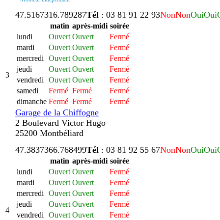
47.516731
6.789287
Tél
: 03 81 91 22 93
Non
Non
Oui
Oui
matin
après-midi
soirée
lundi
Ouvert
Ouvert
Fermé
mardi
Ouvert
Ouvert
Fermé
mercredi
Ouvert
Ouvert
Fermé
jeudi
Ouvert
Ouvert
Fermé
3
vendredi
Ouvert
Ouvert
Fermé
samedi
Fermé
Fermé
Fermé
dimanche
Fermé
Fermé
Fermé
Garage de la Chiffogne
2 Boulevard Victor Hugo
25200 Montbéliard
47.383736
6.768499
Tél
: 03 81 92 55 67
Non
Non
Oui
Oui
matin
après-midi
soirée
lundi
Ouvert
Ouvert
Fermé
mardi
Ouvert
Ouvert
Fermé
mercredi
Ouvert
Ouvert
Fermé
jeudi
Ouvert
Ouvert
Fermé
4
vendredi
Ouvert
Ouvert
Fermé