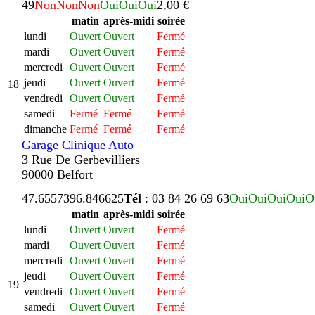
49
Non
Non
Non
Oui
Oui
Oui
2,00 €
matin
après-midi
soirée
lundi
Ouvert
Ouvert
Fermé
mardi
Ouvert
Ouvert
Fermé
mercredi
Ouvert
Ouvert
Fermé
jeudi
Ouvert
Ouvert
Fermé
18
vendredi
Ouvert
Ouvert
Fermé
samedi
Fermé
Fermé
Fermé
dimanche
Fermé
Fermé
Fermé
Garage Clinique Auto
3 Rue De Gerbevilliers
90000 Belfort
47.655739
6.846625
Tél
: 03 84 26 69 63
Oui
Oui
Oui
Oui
O
matin
après-midi
soirée
lundi
Ouvert
Ouvert
Fermé
mardi
Ouvert
Ouvert
Fermé
mercredi
Ouvert
Ouvert
Fermé
jeudi
Ouvert
Ouvert
Fermé
19
vendredi
Ouvert
Ouvert
Fermé
samedi
Ouvert
Ouvert
Fermé