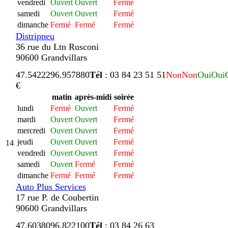
vendredi
Ouvert
Ouvert
Fermé
samedi
Ouvert
Ouvert
Fermé
dimanche
Fermé
Fermé
Fermé
Distripneu
36 rue du Ltn Rusconi
90600 Grandvillars
47.542229
6.957880
Tél
: 03 84 23 51 51
Non
Non
Oui
Oui
€
matin
après-midi
soirée
lundi
Fermé
Ouvert
Fermé
mardi
Ouvert
Ouvert
Fermé
mercredi
Ouvert
Ouvert
Fermé
jeudi
Ouvert
Ouvert
Fermé
14
vendredi
Ouvert
Ouvert
Fermé
samedi
Ouvert
Fermé
Fermé
dimanche
Fermé
Fermé
Fermé
Auto Plus Services
17 rue P. de Coubertin
90600 Grandvillars
47.603809
6.822100
Tél
: 03 84 26 63