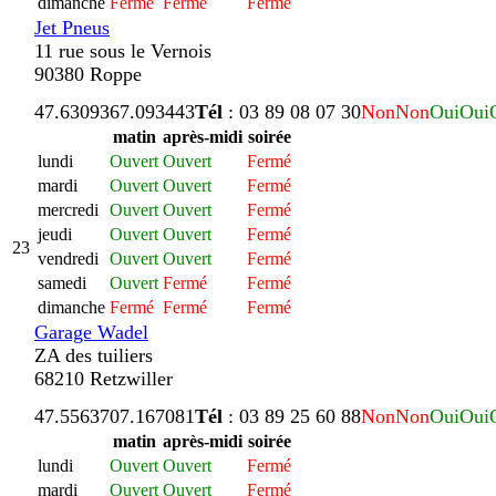
dimanche
Fermé
Fermé
Fermé
Jet Pneus
11 rue sous le Vernois
90380 Roppe
47.630936
7.093443
Tél
: 03 89 08 07 30
Non
Non
Oui
Oui
matin
après-midi
soirée
lundi
Ouvert
Ouvert
Fermé
mardi
Ouvert
Ouvert
Fermé
mercredi
Ouvert
Ouvert
Fermé
jeudi
Ouvert
Ouvert
Fermé
23
vendredi
Ouvert
Ouvert
Fermé
samedi
Ouvert
Fermé
Fermé
dimanche
Fermé
Fermé
Fermé
Garage Wadel
ZA des tuiliers
68210 Retzwiller
47.556370
7.167081
Tél
: 03 89 25 60 88
Non
Non
Oui
Oui
matin
après-midi
soirée
lundi
Ouvert
Ouvert
Fermé
mardi
Ouvert
Ouvert
Fermé