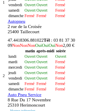
1
vendredi
Ouvert
Ouvert
Fermé
samedi
Ouvert
Ouvert
Fermé
dimanche
Fermé
Fermé
Fermé
Autopneu
2 rue de la Croisée
25400 Taillecourt
47.441830
6.881022
Tél
: 03 81 37 30
09
Non
Non
Non
Oui
Oui
Oui
Non
2,00 €
matin
après-midi
soirée
lundi
Ouvert
Ouvert
Ouvert
mardi
Ouvert
Ouvert
Fermé
mercredi
Ouvert
Ouvert
Fermé
jeudi
Ouvert
Ouvert
Fermé
2
vendredi
Ouvert
Ouvert
Fermé
samedi
Fermé
Fermé
Fermé
dimanche
Fermé
Fermé
Fermé
Auto Pneu Service
8 Rue Du 17 Novembre
25310 Herimoncourt
Monteur indépendant