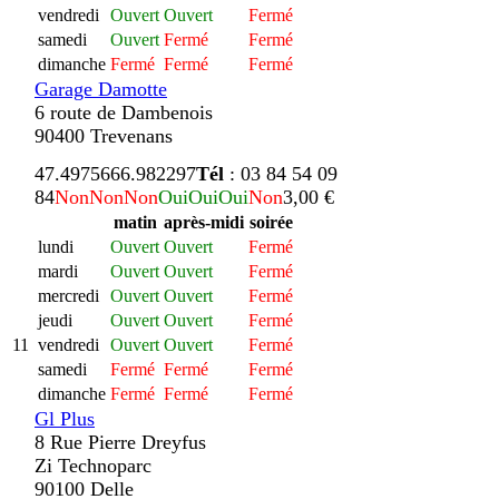
vendredi
Ouvert
Ouvert
Fermé
samedi
Ouvert
Fermé
Fermé
dimanche
Fermé
Fermé
Fermé
Garage Damotte
6 route de Dambenois
90400 Trevenans
47.497566
6.982297
Tél
: 03 84 54 09
84
Non
Non
Non
Oui
Oui
Oui
Non
3,00 €
matin
après-midi
soirée
lundi
Ouvert
Ouvert
Fermé
mardi
Ouvert
Ouvert
Fermé
mercredi
Ouvert
Ouvert
Fermé
jeudi
Ouvert
Ouvert
Fermé
11
vendredi
Ouvert
Ouvert
Fermé
samedi
Fermé
Fermé
Fermé
dimanche
Fermé
Fermé
Fermé
Gl Plus
8 Rue Pierre Dreyfus
Zi Technoparc
90100 Delle