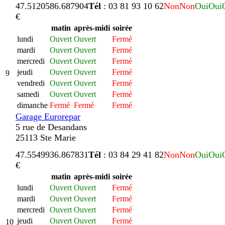
47.512058
6.687904
Tél
: 03 81 93 10 62
Non
Non
Oui
Oui
€
matin
après-midi
soirée
lundi
Ouvert
Ouvert
Fermé
mardi
Ouvert
Ouvert
Fermé
mercredi
Ouvert
Ouvert
Fermé
jeudi
Ouvert
Ouvert
Fermé
9
vendredi
Ouvert
Ouvert
Fermé
samedi
Ouvert
Ouvert
Fermé
dimanche
Fermé
Fermé
Fermé
Garage Eurorepar
5 rue de Desandans
25113 Ste Marie
47.554993
6.867831
Tél
: 03 84 29 41 82
Non
Non
Oui
Oui
€
matin
après-midi
soirée
lundi
Ouvert
Ouvert
Fermé
mardi
Ouvert
Ouvert
Fermé
mercredi
Ouvert
Ouvert
Fermé
jeudi
Ouvert
Ouvert
Fermé
10