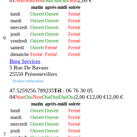
01
Non
Non
Non
Oui
Oui
Oui
Non
2,00 €
matin
après-midi
soirée
lundi
Ouvert
Ouvert
Fermé
mardi
Ouvert
Ouvert
Fermé
mercredi
Ouvert
Ouvert
Fermé
jeudi
Ouvert
Ouvert
Fermé
6
vendredi
Ouvert
Ouvert
Fermé
samedi
Ouvert
Fermé
Fermé
dimanche
Fermé
Fermé
Fermé
Bmg Services
5 Rue De Bavans
25550 Présentevillers
Monteur indépendant
47.525925
6.789235
Tél
: 06 76 30 05
04
Non
Oui
Non
Oui
Oui
Oui
Oui
2,00 €
12,00 €
12,00 €
matin
après-midi
soirée
lundi
Ouvert
Ouvert
Fermé
mardi
Ouvert
Ouvert
Fermé
mercredi
Ouvert
Ouvert
Fermé
jeudi
Ouvert
Ouvert
Fermé
7