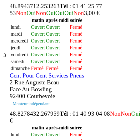
48.894371
2.253263
Tél
: 01 41 25 77
53
Non
Oui
Non
Oui
Oui
Oui
Non
3,00 €
matin
après-midi
soirée
lundi
Ouvert
Ouvert
Fermé
mardi
Ouvert
Ouvert
Fermé
mercredi
Ouvert
Ouvert
Fermé
jeudi
Ouvert
Ouvert
Fermé
vendredi
Ouvert
Ouvert
Fermé
3
samedi
Ouvert
Ouvert
Fermé
dimanche
Fermé
Fermé
Fermé
Cent Pour Cent Services Pneus
2 Rue Auguste Beau
Face Au Bowling
92400 Courbevoie
Monteur indépendant
48.827843
2.267959
Tél
: 01 40 93 04 08
Non
Non
Ou
€
matin
après-midi
soirée
lundi
Ouvert
Ouvert
Fermé