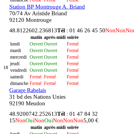
Station BP Montrouge A. Briand
70/74 Av Aristide Briand
92120 Montrouge
48.812260
2.236813
Tél
: 01 46 26 45 50
Non
Non
No
matin
après-midi
soirée
lundi
Ouvert
Ouvert
Fermé
mardi
Ouvert
Ouvert
Fermé
mercredi
Ouvert
Ouvert
Fermé
jeudi
Ouvert
Ouvert
Fermé
18
vendredi
Ouvert
Ouvert
Fermé
samedi
Fermé
Fermé
Fermé
dimanche
Fermé
Fermé
Fermé
Garage Rabelais
31 bd des Nations Unies
92190 Meudon
48.920074
2.252613
Tél
: 01 47 84 32
15
Non
Oui
Non
Oui
Non
Non
Non
5,00 €
matin
après-midi
soirée
lundi
Ouvert
Ouvert
Fermé