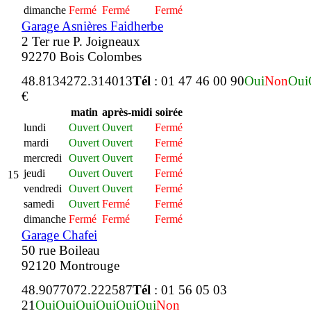
dimanche
Fermé
Fermé
Fermé
Garage Asnières Faidherbe
2 Ter rue P. Joigneaux
92270 Bois Colombes
48.813427
2.314013
Tél
: 01 47 46 00 90
Oui
Non
Oui
€
matin
après-midi
soirée
lundi
Ouvert
Ouvert
Fermé
mardi
Ouvert
Ouvert
Fermé
mercredi
Ouvert
Ouvert
Fermé
jeudi
Ouvert
Ouvert
Fermé
15
vendredi
Ouvert
Ouvert
Fermé
samedi
Ouvert
Fermé
Fermé
dimanche
Fermé
Fermé
Fermé
Garage Chafei
50 rue Boileau
92120 Montrouge
48.907707
2.222587
Tél
: 01 56 05 03
21
Oui
Oui
Oui
Oui
Oui
Oui
Non