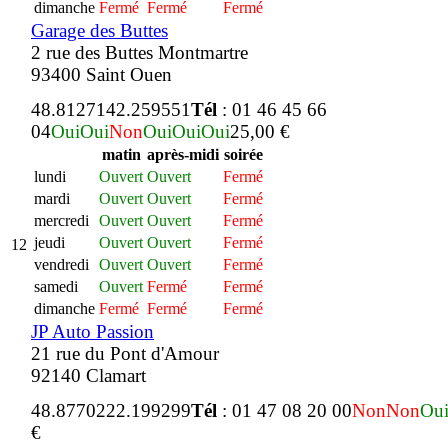
dimanche
Fermé
Fermé
Fermé
Garage des Buttes
2 rue des Buttes Montmartre
93400 Saint Ouen
48.812714
2.259551
Tél
: 01 46 45 66
04
Oui
Oui
Non
Oui
Oui
Oui
25,00 €
matin
après-midi
soirée
lundi
Ouvert
Ouvert
Fermé
mardi
Ouvert
Ouvert
Fermé
mercredi
Ouvert
Ouvert
Fermé
jeudi
Ouvert
Ouvert
Fermé
12
vendredi
Ouvert
Ouvert
Fermé
samedi
Ouvert
Fermé
Fermé
dimanche
Fermé
Fermé
Fermé
JP Auto Passion
21 rue du Pont d'Amour
92140 Clamart
48.877022
2.199299
Tél
: 01 47 08 20 00
Non
Non
Ou
€