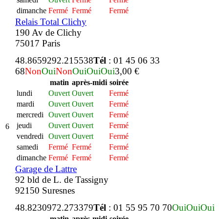
dimanche
Fermé
Fermé
Fermé
Relais Total Clichy
190 Av de Clichy
75017 Paris
48.865929
2.215538
Tél
: 01 45 06 33
68
Non
Oui
Non
Oui
Oui
Oui
3,00 €
matin
après-midi
soirée
lundi
Ouvert
Ouvert
Fermé
mardi
Ouvert
Ouvert
Fermé
mercredi
Ouvert
Ouvert
Fermé
jeudi
Ouvert
Ouvert
Fermé
6
vendredi
Ouvert
Ouvert
Fermé
samedi
Fermé
Fermé
Fermé
dimanche
Fermé
Fermé
Fermé
Garage de Lattre
92 bld de L. de Tassigny
92150 Suresnes
48.823097
2.273379
Tél
: 01 55 95 70 70
Oui
Oui
Oui
matin
après-midi
soirée