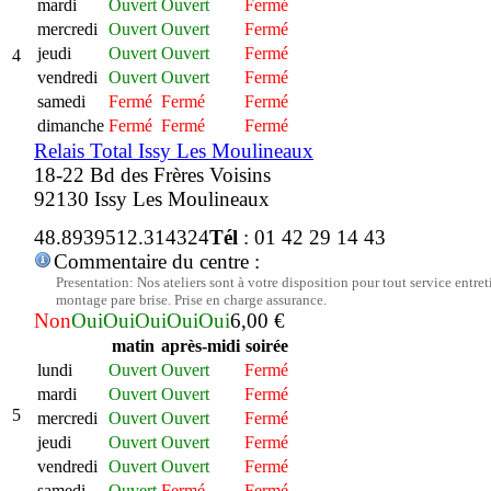
mardi
Ouvert
Ouvert
Fermé
mercredi
Ouvert
Ouvert
Fermé
jeudi
Ouvert
Ouvert
Fermé
4
vendredi
Ouvert
Ouvert
Fermé
samedi
Fermé
Fermé
Fermé
dimanche
Fermé
Fermé
Fermé
Relais Total Issy Les Moulineaux
18-22 Bd des Frères Voisins
92130 Issy Les Moulineaux
48.893951
2.314324
Tél
: 01 42 29 14 43
Commentaire du centre :
Presentation: Nos ateliers sont à votre disposition pour tout service entreti
montage pare brise. Prise en charge assurance.
Non
Oui
Oui
Oui
Oui
Oui
6,00 €
matin
après-midi
soirée
lundi
Ouvert
Ouvert
Fermé
mardi
Ouvert
Ouvert
Fermé
5
mercredi
Ouvert
Ouvert
Fermé
jeudi
Ouvert
Ouvert
Fermé
vendredi
Ouvert
Ouvert
Fermé
samedi
Ouvert
Fermé
Fermé