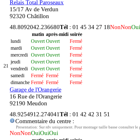
Relais Total Paroseaux
15/17 Av de Verdun
92320 Châtillon
48.809204
2.236680
Tél
: 01 45 34 27 18
Non
Non
Ou
matin
après-midi
soirée
lundi
Ouvert
Ouvert
Fermé
mardi
Ouvert
Ouvert
Fermé
mercredi
Ouvert
Ouvert
Fermé
jeudi
Ouvert
Ouvert
Fermé
21
vendredi
Ouvert
Ouvert
Fermé
samedi
Fermé
Fermé
Fermé
dimanche
Fermé
Fermé
Fermé
Garage de l'Orangerie
16 Rue de l'Orangerie
92190 Meudon
48.925491
2.274041
Tél
: 01 42 42 31 51
Commentaire du centre :
Presentation: Sur rdv uniquement. Pour montage taille basse consulter le 
Non
Non
Oui
Oui
Oui