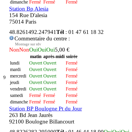
dimanche
Fermé
Fermé
Fermé
Station Bp Alesia
154 Rue D'alesia
75014 Paris
48.826149
2.247941
Tél
: 01 47 61 18 32
Commentaire du centre :
Montage sur rdv
Non
Non
Oui
Oui
Oui
5,00 €
matin
après-midi
soirée
lundi
Ouvert
Ouvert
Fermé
mardi
Ouvert
Ouvert
Fermé
mercredi
Ouvert
Ouvert
Fermé
9
jeudi
Ouvert
Ouvert
Fermé
vendredi
Ouvert
Ouvert
Fermé
samedi
Fermé
Fermé
Fermé
dimanche
Fermé
Fermé
Fermé
Station BP Boulogne Pt du Jour
263 Bd Jean Jaurès
92100 Boulogne Billancourt
48.822628
2.295000
Tél
: 01 46 44 18 90
Oui
Oui
Oui