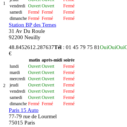
1
vendredi
Ouvert
Ouvert
Fermé
samedi
Fermé
Fermé
Fermé
dimanche
Fermé
Fermé
Fermé
Station BP des Ternes
31 Av Du Roule
92200 Neuilly
48.845261
2.287637
Tél
: 01 45 79 75 81
Oui
Oui
Oui
€
matin
après-midi
soirée
lundi
Ouvert
Ouvert
Fermé
mardi
Ouvert
Ouvert
Fermé
mercredi
Ouvert
Ouvert
Fermé
jeudi
Ouvert
Ouvert
Fermé
2
vendredi
Ouvert
Ouvert
Fermé
samedi
Ouvert
Ouvert
Fermé
dimanche
Fermé
Fermé
Fermé
Paris 15 Auto
77-79 rue de Lourmel
75015 Paris