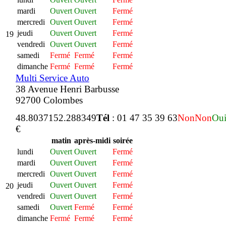
mardi
Ouvert
Ouvert
Fermé
mercredi
Ouvert
Ouvert
Fermé
jeudi
Ouvert
Ouvert
Fermé
19
vendredi
Ouvert
Ouvert
Fermé
samedi
Fermé
Fermé
Fermé
dimanche
Fermé
Fermé
Fermé
Multi Service Auto
38 Avenue Henri Barbusse
92700 Colombes
48.803715
2.288349
Tél
: 01 47 35 39 63
Non
Non
Ou
€
matin
après-midi
soirée
lundi
Ouvert
Ouvert
Fermé
mardi
Ouvert
Ouvert
Fermé
mercredi
Ouvert
Ouvert
Fermé
jeudi
Ouvert
Ouvert
Fermé
20
vendredi
Ouvert
Ouvert
Fermé
samedi
Ouvert
Fermé
Fermé
dimanche
Fermé
Fermé
Fermé