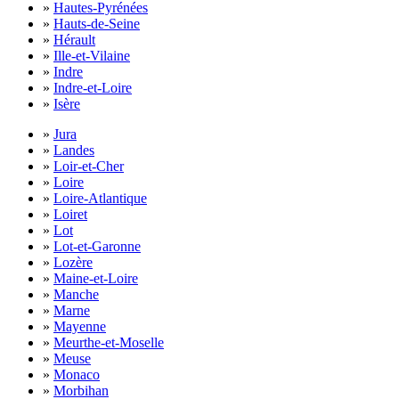
»
Hautes-Pyrénées
»
Hauts-de-Seine
»
Hérault
»
Ille-et-Vilaine
»
Indre
»
Indre-et-Loire
»
Isère
»
Jura
»
Landes
»
Loir-et-Cher
»
Loire
»
Loire-Atlantique
»
Loiret
»
Lot
»
Lot-et-Garonne
»
Lozère
»
Maine-et-Loire
»
Manche
»
Marne
»
Mayenne
»
Meurthe-et-Moselle
»
Meuse
»
Monaco
»
Morbihan