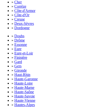
»
Cher
»
Corrèze
»
Côte-d'Armor
»
Côte-d'Or
»
Creuse
»
Deux-Sèvres
»
Dordogne
»
Doubs
»
Drôme
»
Essonne
»
Eure
»
Eure-et-Loir
»
Finistère
»
Gard
»
Gers
»
Gironde
»
Haut-Rhin
»
Haute-Garonne
»
Haute-Loire
»
Haute-Marne
»
Haute-Saône
»
Haute-Savoie
»
Haute-Vienne
»
Hautes-Alpes