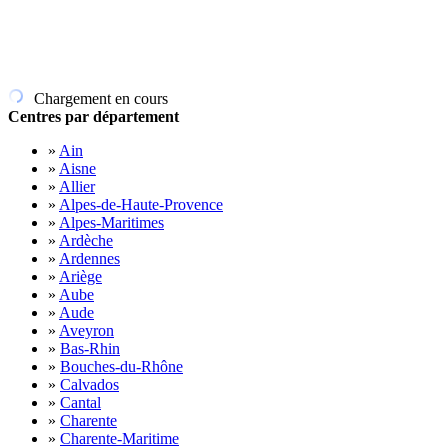
Chargement en cours
Centres par département
»
Ain
»
Aisne
»
Allier
»
Alpes-de-Haute-Provence
»
Alpes-Maritimes
»
Ardèche
»
Ardennes
»
Ariège
»
Aube
»
Aude
»
Aveyron
»
Bas-Rhin
»
Bouches-du-Rhône
»
Calvados
»
Cantal
»
Charente
»
Charente-Maritime