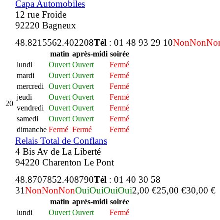
Capa Automobiles
12 rue Froide
92220 Bagneux
48.821556
2.402208
Tél
: 01 48 93 29 10
Non
Non
No
matin
après-midi
soirée
lundi
Ouvert
Ouvert
Fermé
mardi
Ouvert
Ouvert
Fermé
mercredi
Ouvert
Ouvert
Fermé
jeudi
Ouvert
Ouvert
Fermé
20
vendredi
Ouvert
Ouvert
Fermé
samedi
Ouvert
Ouvert
Fermé
dimanche
Fermé
Fermé
Fermé
Relais Total de Conflans
4 Bis Av de La Liberté
94220 Charenton Le Pont
48.870785
2.408790
Tél
: 01 40 30 58
31
Non
Non
Non
Oui
Oui
Oui
Oui
2,00 €
25,00 €
30,00 €
matin
après-midi
soirée
lundi
Ouvert
Ouvert
Fermé