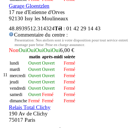
Garage Gloentzlen
17 rue d'Estienne d'Orves
92130 Issy les Moulineaux
48.893951
2.314324
Tél
: 01 42 29 14 43
Commentaire du centre :
Presentation: Nos ateliers sont à votre disposition pour tout service entreti
montage pare brise. Prise en charge assurance.
Non
Oui
Oui
Oui
Oui
Oui
6,00 €
matin
après-midi
soirée
lundi
Ouvert
Ouvert
Fermé
mardi
Ouvert
Ouvert
Fermé
11
mercredi
Ouvert
Ouvert
Fermé
jeudi
Ouvert
Ouvert
Fermé
vendredi
Ouvert
Ouvert
Fermé
samedi
Ouvert
Fermé
Fermé
dimanche
Fermé
Fermé
Fermé
Relais Total Clichy
190 Av de Clichy
75017 Paris