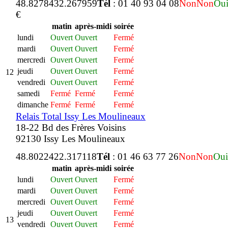
48.827843
2.267959
Tél
: 01 40 93 04 08
Non
Non
Ou
€
matin
après-midi
soirée
lundi
Ouvert
Ouvert
Fermé
mardi
Ouvert
Ouvert
Fermé
mercredi
Ouvert
Ouvert
Fermé
jeudi
Ouvert
Ouvert
Fermé
12
vendredi
Ouvert
Ouvert
Fermé
samedi
Fermé
Fermé
Fermé
dimanche
Fermé
Fermé
Fermé
Relais Total Issy Les Moulineaux
18-22 Bd des Frères Voisins
92130 Issy Les Moulineaux
48.802242
2.317118
Tél
: 01 46 63 77 26
Non
Non
Oui
matin
après-midi
soirée
lundi
Ouvert
Ouvert
Fermé
mardi
Ouvert
Ouvert
Fermé
mercredi
Ouvert
Ouvert
Fermé
jeudi
Ouvert
Ouvert
Fermé
13
vendredi
Ouvert
Ouvert
Fermé