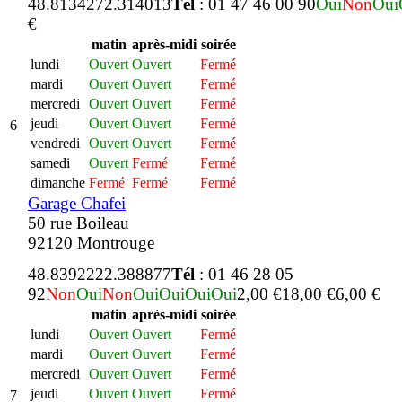
48.813427
2.314013
Tél
: 01 47 46 00 90
Oui
Non
Oui
€
matin
après-midi
soirée
lundi
Ouvert
Ouvert
Fermé
mardi
Ouvert
Ouvert
Fermé
mercredi
Ouvert
Ouvert
Fermé
jeudi
Ouvert
Ouvert
Fermé
6
vendredi
Ouvert
Ouvert
Fermé
samedi
Ouvert
Fermé
Fermé
dimanche
Fermé
Fermé
Fermé
Garage Chafei
50 rue Boileau
92120 Montrouge
48.839222
2.388877
Tél
: 01 46 28 05
92
Non
Oui
Non
Oui
Oui
Oui
Oui
2,00 €
18,00 €
6,00 €
matin
après-midi
soirée
lundi
Ouvert
Ouvert
Fermé
mardi
Ouvert
Ouvert
Fermé
mercredi
Ouvert
Ouvert
Fermé
jeudi
Ouvert
Ouvert
Fermé
7