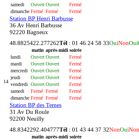
samedi
Ouvert
Ouvert
Fermé
dimanche
Fermé
Fermé
Fermé
Station BP Henri Barbusse
36 Av Henri Barbusse
92220 Bagneux
48.882542
2.277262
Tél
: 01 46 24 58 33
Oui
Non
Oui
matin
après-midi
soirée
lundi
Ouvert
Ouvert
Fermé
mardi
Ouvert
Ouvert
Fermé
mercredi
Ouvert
Ouvert
Fermé
jeudi
Ouvert
Ouvert
Fermé
14
vendredi
Ouvert
Ouvert
Fermé
samedi
Fermé
Fermé
Fermé
dimanche
Fermé
Fermé
Fermé
Station BP des Ternes
31 Av Du Roule
92200 Neuilly
48.834229
2.404777
Tél
: 01 43 44 37 32
Non
Oui
No
matin
après-midi
soirée