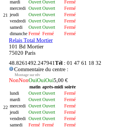
mardi
Ouvert
Ouvert
Fermé
mercredi
Ouvert
Ouvert
Fermé
jeudi
Ouvert
Ouvert
Fermé
21
vendredi
Ouvert
Ouvert
Fermé
samedi
Ouvert
Ouvert
Fermé
dimanche
Fermé
Fermé
Fermé
Relais Total Mortier
101 Bd Mortier
75020 Paris
48.826149
2.247941
Tél
: 01 47 61 18 32
Commentaire du centre :
Montage sur rdv
Non
Non
Oui
Oui
Oui
5,00 €
matin
après-midi
soirée
lundi
Ouvert
Ouvert
Fermé
mardi
Ouvert
Ouvert
Fermé
mercredi
Ouvert
Ouvert
Fermé
22
jeudi
Ouvert
Ouvert
Fermé
vendredi
Ouvert
Ouvert
Fermé
samedi
Fermé
Fermé
Fermé