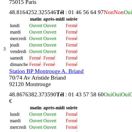
75015 Paris
48.816425
2.325546
Tél
: 01 46 56 64 97
Non
Non
Ou
matin
après-midi
soirée
lundi
Ouvert
Ouvert
Fermé
mardi
Ouvert
Ouvert
Fermé
mercredi
Ouvert
Ouvert
Fermé
jeudi
Ouvert
Ouvert
Fermé
3
vendredi
Ouvert
Ouvert
Fermé
samedi
Fermé
Fermé
Fermé
dimanche
Fermé
Fermé
Fermé
Station BP Montrouge A. Briand
70/74 Av Aristide Briand
92120 Montrouge
48.867638
2.373590
Tél
: 01 43 57 58 60
Oui
Oui
Oui
€
matin
après-midi
soirée
lundi
Ouvert
Ouvert
Fermé
mardi
Ouvert
Ouvert
Fermé
mercredi
Ouvert
Ouvert
Fermé