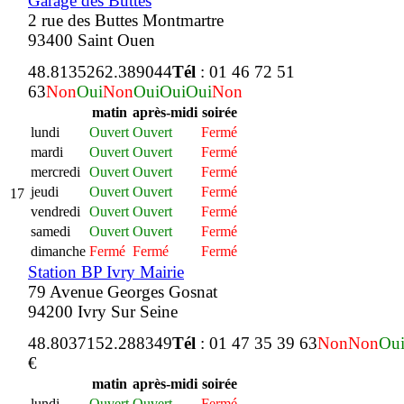
Garage des Buttes
2 rue des Buttes Montmartre
93400 Saint Ouen
48.813526
2.389044
Tél
: 01 46 72 51
63
Non
Oui
Non
Oui
Oui
Oui
Non
matin
après-midi
soirée
lundi
Ouvert
Ouvert
Fermé
mardi
Ouvert
Ouvert
Fermé
mercredi
Ouvert
Ouvert
Fermé
jeudi
Ouvert
Ouvert
Fermé
17
vendredi
Ouvert
Ouvert
Fermé
samedi
Ouvert
Ouvert
Fermé
dimanche
Fermé
Fermé
Fermé
Station BP Ivry Mairie
79 Avenue Georges Gosnat
94200 Ivry Sur Seine
48.803715
2.288349
Tél
: 01 47 35 39 63
Non
Non
Ou
€
matin
après-midi
soirée
lundi
Ouvert
Ouvert
Fermé