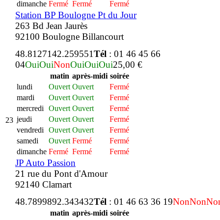
dimanche
Fermé
Fermé
Fermé
Station BP Boulogne Pt du Jour
263 Bd Jean Jaurès
92100 Boulogne Billancourt
48.812714
2.259551
Tél
: 01 46 45 66
04
Oui
Oui
Non
Oui
Oui
Oui
25,00 €
matin
après-midi
soirée
lundi
Ouvert
Ouvert
Fermé
mardi
Ouvert
Ouvert
Fermé
mercredi
Ouvert
Ouvert
Fermé
jeudi
Ouvert
Ouvert
Fermé
23
vendredi
Ouvert
Ouvert
Fermé
samedi
Ouvert
Fermé
Fermé
dimanche
Fermé
Fermé
Fermé
JP Auto Passion
21 rue du Pont d'Amour
92140 Clamart
48.789989
2.343432
Tél
: 01 46 63 36 19
Non
Non
No
matin
après-midi
soirée