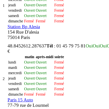
jeudi
Ouvert
Ouvert
Fermé
1
vendredi
Ouvert
Ouvert
Fermé
samedi
Ouvert
Ouvert
Fermé
dimanche
Fermé
Fermé
Fermé
Station Bp Alesia
154 Rue D'alesia
75014 Paris
48.845261
2.287637
Tél
: 01 45 79 75 81
Oui
Oui
Oui
€
matin
après-midi
soirée
lundi
Ouvert
Ouvert
Fermé
mardi
Ouvert
Ouvert
Fermé
mercredi
Ouvert
Ouvert
Fermé
jeudi
Ouvert
Ouvert
Fermé
2
vendredi
Ouvert
Ouvert
Fermé
samedi
Ouvert
Ouvert
Fermé
dimanche
Fermé
Fermé
Fermé
Paris 15 Auto
77-79 rue de Lourmel