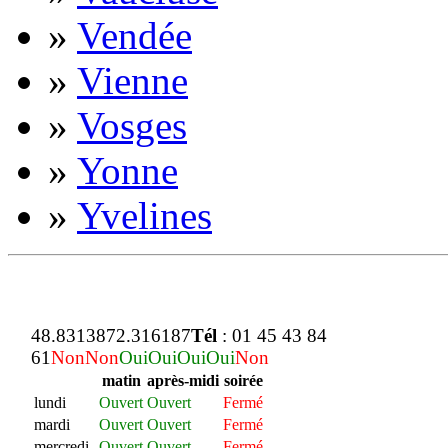
»
Vendée
»
Vienne
»
Vosges
»
Yonne
»
Yvelines
48.831387
2.316187
Tél
: 01 45 43 84
61
Non
Non
Oui
Oui
Oui
Oui
Non
matin
après-midi
soirée
lundi
Ouvert
Ouvert
Fermé
mardi
Ouvert
Ouvert
Fermé
mercredi
Ouvert
Ouvert
Fermé