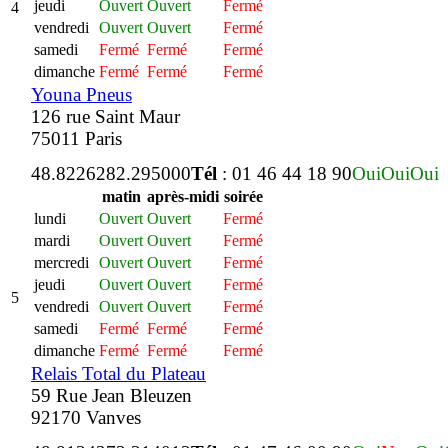
jeudi
Ouvert
Ouvert
Fermé
4
vendredi
Ouvert
Ouvert
Fermé
samedi
Fermé
Fermé
Fermé
dimanche
Fermé
Fermé
Fermé
Youna Pneus
126 rue Saint Maur
75011 Paris
48.822628
2.295000
Tél
: 01 46 44 18 90
Oui
Oui
Oui
matin
après-midi
soirée
lundi
Ouvert
Ouvert
Fermé
mardi
Ouvert
Ouvert
Fermé
mercredi
Ouvert
Ouvert
Fermé
jeudi
Ouvert
Ouvert
Fermé
5
vendredi
Ouvert
Ouvert
Fermé
samedi
Fermé
Fermé
Fermé
dimanche
Fermé
Fermé
Fermé
Relais Total du Plateau
59 Rue Jean Bleuzen
92170 Vanves