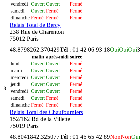
vendredi
Ouvert
Ouvert
Fermé
samedi
Ouvert
Fermé
Fermé
dimanche
Fermé
Fermé
Fermé
Relais Total de Bercy
238 Rue de Charenton
75012 Paris
48.879826
2.370429
Tél
: 01 42 06 93 18
Oui
Oui
Oui
3
matin
après-midi
soirée
lundi
Ouvert
Ouvert
Fermé
mardi
Ouvert
Ouvert
Fermé
mercredi
Ouvert
Ouvert
Fermé
jeudi
Ouvert
Ouvert
Fermé
8
vendredi
Ouvert
Ouvert
Fermé
samedi
Ouvert
Fermé
Fermé
dimanche
Fermé
Fermé
Fermé
Relais Total des Chaufourniers
152/162 Bd de la Villette
75019 Paris
48.804184
2.325077
Tél
: 01 46 65 42 89
Non
Non
Ou